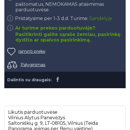
paštomatus, NEMOKAMAS atsiėmimas
parduotuvėse.
Pristatysime per 1-3 d.d. Turime:
Sandėlyje
Ar turime prekes parduotuvėje?
Pasitikrinti galite sąraše žemiau, pasirinkę
dydžio ar spalvos pasirinkimą.
Įsiminti prekę
Palyginimas
Dalintis su draugais:
Likutis parduotuvėse
Vilnius
Alytus
Panevėžys
Saltoniškių g. 9, LT-08105, Vilnius (Teida
Panorama, įėjimas per Benu vaistinę)