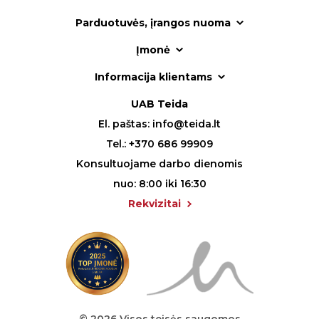
Parduotuvės, įrangos nuoma
Įmonė
Informacija klientams
UAB Teida
El. paštas:
info@teida.lt
Tel.:
+370 686 99909
Konsultuojame darbo dienomis
nuo: 8:00 iki 16:30
Rekvizitai