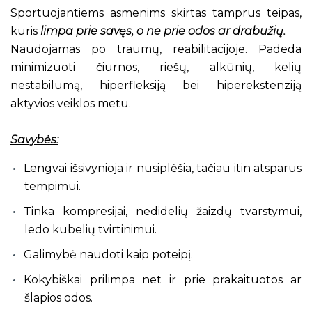
Sportuojantiems asmenims skirtas tamprus teipas,
kuris
limpa prie savęs, o ne prie odos ar drabužių.
Naudojamas po traumų, reabilitacijoje. Padeda
minimizuoti čiurnos, riešų, alkūnių, kelių
nestabilumą, hiperfleksiją bei hiperekstenziją
aktyvios veiklos metu.
Savybės:
Lengvai išsivynioja ir nusiplėšia, tačiau itin atsparus
tempimui.
Tinka kompresijai, nedidelių žaizdų tvarstymui,
ledo kubelių tvirtinimui.
Galimybė naudoti kaip poteipį.
Kokybiškai prilimpa net ir prie prakaituotos ar
šlapios odos.