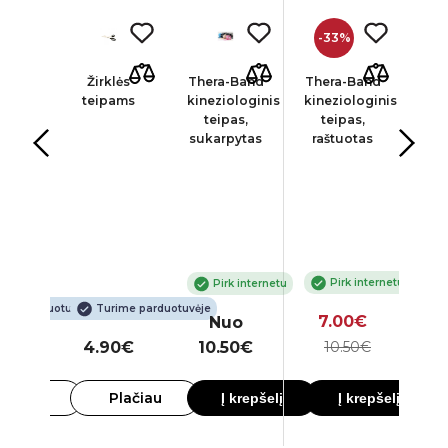
-33%
MER
Žirklės
Thera-Band
Thera-Band
SI
inis
teipams
kineziologinis
kineziologinis
kine
 5 cm
teipas,
teipas,
teip
 m,
sukarpytas
raštuotas
o
vos
Pirk internetu
Pirk internetu
ime parduotuvėje
Turime parduotuvėje
7.00€
Nuo
0€
4.90€
10.50€
10.50€
1
lačiau
Plačiau
Į krepšelį
Į krepšelį