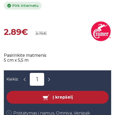
Pirk internetu
2.89€
3.75€
Pasirinkite matmenis
5 cm x 5,5 m
Kiekis:
Į krepšelį
Pristatymas į namus, Omniva, Venipak