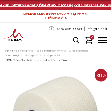
Akupunktūros adatų IŠPARDAVIMAS! Įsigykite internetu!
Akup
NEMOKAMO PRISTATYMO SĄLYGOS.
SUŽINOK ČIA
+370 686 99909
info@teida.lt
0
Pagrindinis
Visos prekės
Baldai ir darbo priemonės
Darbo priemonės
Kineziologiniai teipai, sportiniai teipai, poteipiai
CRAMER Eco-Flex elastinis teipas, baltas, 7,5 cm x 5,5 m
-23%