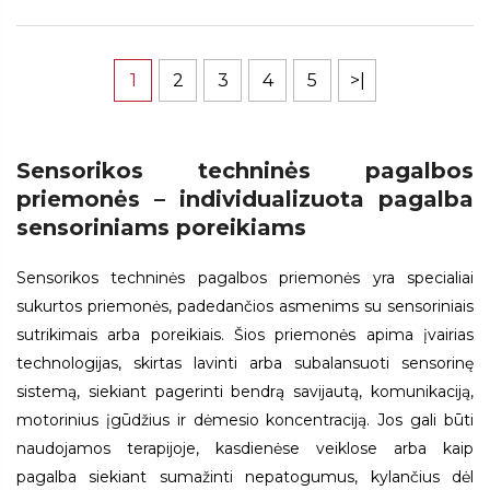
1
2
3
4
5
>|
Sensorikos techninės pagalbos
priemonės – individualizuota pagalba
sensoriniams poreikiams
Sensorikos techninės pagalbos priemonės yra specialiai
sukurtos priemonės, padedančios asmenims su sensoriniais
sutrikimais arba poreikiais. Šios priemonės apima įvairias
technologijas, skirtas lavinti arba subalansuoti sensorinę
sistemą, siekiant pagerinti bendrą savijautą, komunikaciją,
motorinius įgūdžius ir dėmesio koncentraciją. Jos gali būti
naudojamos terapijoje, kasdienėse veiklose arba kaip
pagalba siekiant sumažinti nepatogumus, kylančius dėl