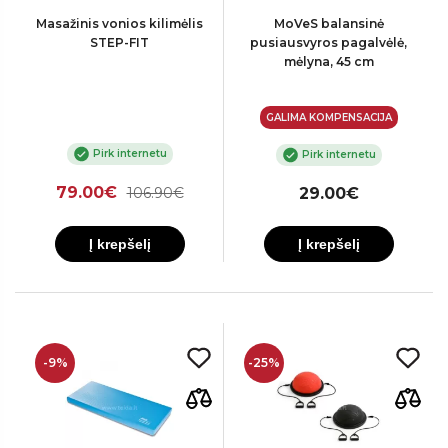
Masažinis vonios kilimėlis
MoVeS balansinė
STEP-FIT
pusiausvyros pagalvėlė,
mėlyna, 45 cm
GALIMA KOMPENSACIJA
Pirk internetu
Pirk internetu
79.00€
106.90€
29.00€
Į krepšelį
Į krepšelį
-9%
-25%