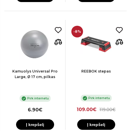
-8%
Kamuolys Universal Pro
REEBOK stepas
Large, Ø 17 cm, pilkas
Pirk internetu
Pirk internetu
109.00€
6.90€
119.00€
Į krepšelį
Į krepšelį