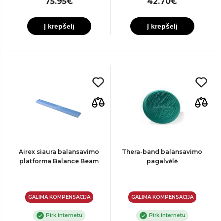
75.95€
42.70€
Į krepšelį
Į krepšelį
Airex siaura balansavimo
Thera-band balansavimo
platforma Balance Beam
pagalvėlė
GALIMA KOMPENSACIJA
GALIMA KOMPENSACIJA
Pirk internetu
Pirk internetu