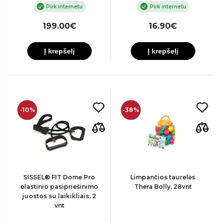
Pirk internetu
Pirk internetu
199.00€
16.90€
Į krepšelį
Į krepšelį
-10%
-38%
SISSEL® FIT Dome Pro
Limpančios taurelės
elastinio pasipriešinimo
Thera Bolly, 28vnt
juostos su laikikliais, 2
vnt