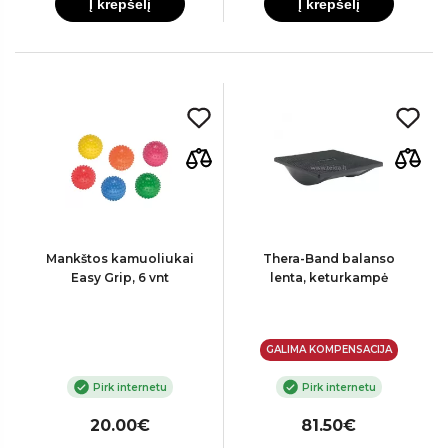
Į krepšelį
Į krepšelį
Mankštos kamuoliukai
Thera-Band balanso
Easy Grip, 6 vnt
lenta, keturkampė
GALIMA KOMPENSACIJA
Pirk internetu
Pirk internetu
20.00€
81.50€