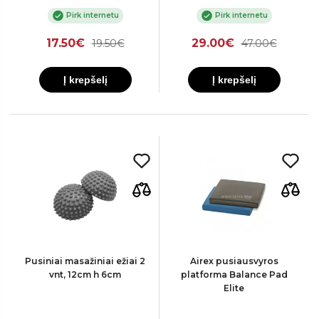
Pirk internetu
Pirk internetu
17.50€
29.00€
19.50€
47.00€
Į krepšelį
Į krepšelį
Pusiniai masažiniai ežiai 2
Airex pusiausvyros
vnt, 12cm h 6cm
platforma Balance Pad
Elite