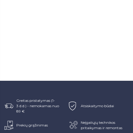
Greitas pristatymas (1-
3 d.d.) - nemokamas nuo
Atsiskaitymo būdai
89 €
Neįgaliųjų technikos
Prekių grąžinimas
pritaikymas ir remontas