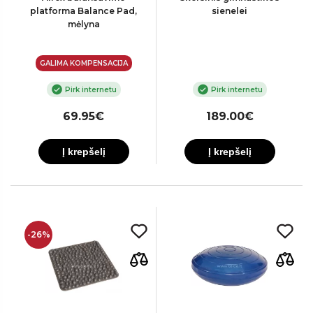
platforma Balance Pad,
sienelei
mėlyna
GALIMA KOMPENSACIJA
Pirk internetu
Pirk internetu
69.95€
189.00€
Į krepšelį
Į krepšelį
-26%