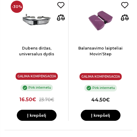
-30%
Dubens diržas,
Balansavimo laipteliai
universalus dydis
Movin‘Step
GALIMA KOMPENSACIJA
GALIMA KOMPENSACIJA
Pirk internetu
Pirk internetu
16.50€
23.70€
44.50€
Į krepšelį
Į krepšelį