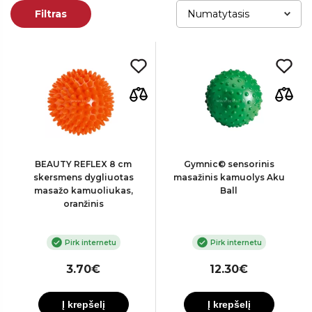
Filtras
BEAUTY REFLEX 8 cm
Gymnic© sensorinis
skersmens dygliuotas
masažinis kamuolys Aku
masažo kamuoliukas,
Ball
oranžinis
Pirk internetu
Pirk internetu
3.70€
12.30€
Į krepšelį
Į krepšelį