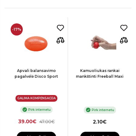
-17%
Apvali balansavimo
Kamuoliukas rankai
pagalvėlė Disco Sport
mankštinti Freeball Maxi
GALIMA KOMPENSACIJA
Pirk internetu
Pirk internetu
39.00€
47.00€
2.10€