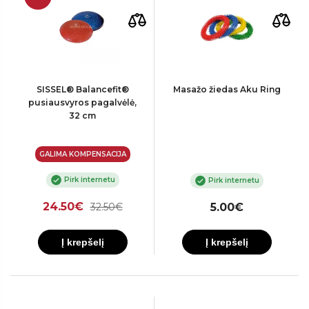
SISSEL® Balancefit®
Masažo žiedas Aku Ring
pusiausvyros pagalvėlė,
32 cm
GALIMA KOMPENSACIJA
Pirk internetu
Pirk internetu
24.50€
32.50€
5.00€
Į krepšelį
Į krepšelį