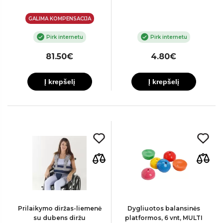
GALIMA KOMPENSACIJA
Pirk internetu
Pirk internetu
81.50€
4.80€
Į krepšelį
Į krepšelį
Prilaikymo diržas-liemenė
Dygliuotos balansinės
su dubens diržu
platformos, 6 vnt, MULTI