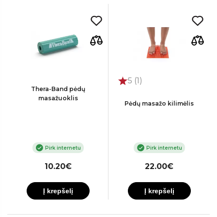
5 (1)
Thera-Band pėdų
masažuoklis
Pėdų masažo kilimėlis
Pirk internetu
Pirk internetu
10.20€
22.00€
Į krepšelį
Į krepšelį