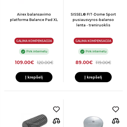
Airex balansavimo
SISSEL® FIT-Dome Sport
platforma Balance Pad XL
pusiausvyros-balanso
lenta - treniruoklis
GALIMA KOMPENSACIJA
GALIMA KOMPENSACIJA
Pirk internetu
Pirk internetu
109.00€
89.00€
120.00€
119.00€
Į krepšelį
Į krepšelį