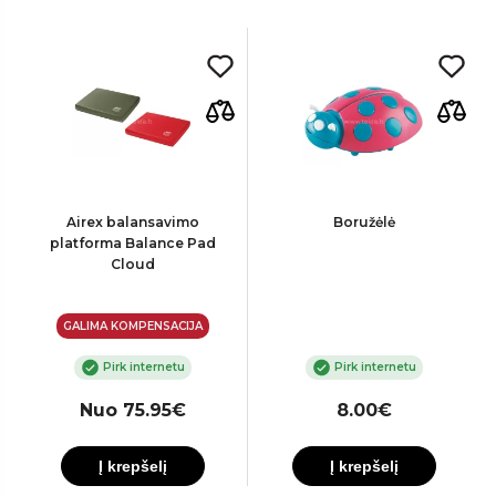
Airex balansavimo
Boružėlė
platforma Balance Pad
Cloud
GALIMA KOMPENSACIJA
Pirk internetu
Pirk internetu
Nuo 75.95€
8.00€
Į krepšelį
Į krepšelį