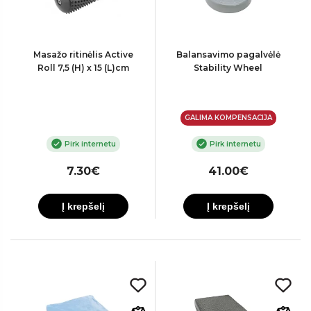
Masažo ritinėlis Active
Balansavimo pagalvėlė
Roll 7,5 (H) x 15 (L)cm
Stability Wheel
GALIMA KOMPENSACIJA
Pirk internetu
Pirk internetu
7.30€
41.00€
Į krepšelį
Į krepšelį