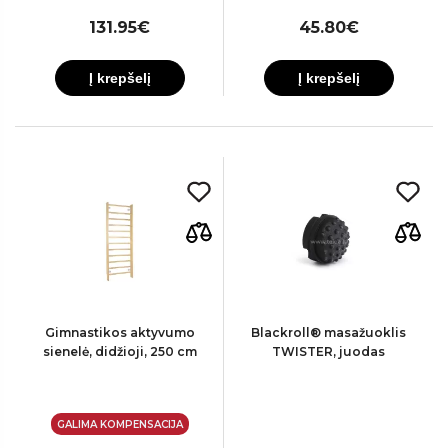
131.95€
45.80€
Į krepšelį
Į krepšelį
Gimnastikos aktyvumo
Blackroll® masažuoklis
sienelė, didžioji, 250 cm
TWISTER, juodas
GALIMA KOMPENSACIJA