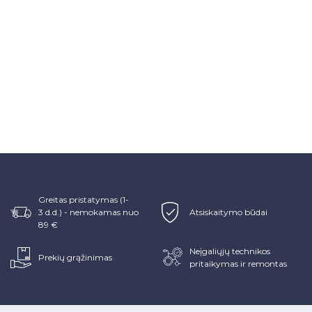
Greitas pristatymas (1-
3 d.d.) - nemokamas nuo
Atsiskaitymo būdai
89 €
Neįgaliųjų technikos
Prekių grąžinimas
pritaikymas ir remontas