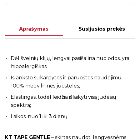
Aprašymas
Susijusios prekės
Dėl švelnių klijų, lengvai pasišalina nuo odos, yra
hipoalergiškas;
Iš anksto sukarpytos ir paruoštos naudojimui
100% medvilninės juostelės;
Elastingas, todėl leidžia išlaikyti visą judesių
spektrą;
Laikosi nuo 1 iki 3 dienų.
KT TAPE GENTLE
– skirtas naudoti lengvesnėms