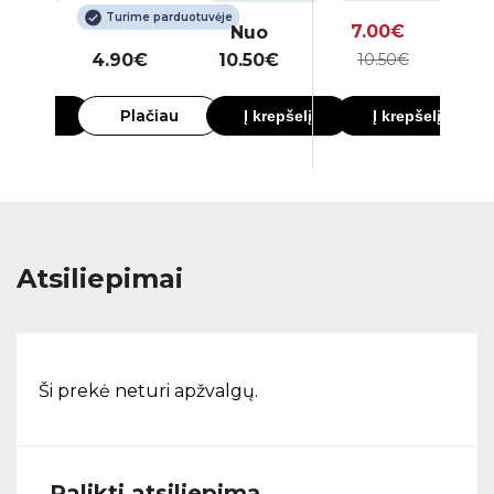
Turime parduotuvėje
7.00€
o
Nuo
0€
4.90€
10.50€
10.50€
1
Plačiau
krepšelį
Į krepšelį
Į krepšelį
Atsiliepimai
Ši prekė neturi apžvalgų.
Palikti atsiliepimą