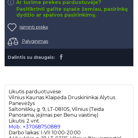
Ar turime prekes parduotuvėje?
Pasitikrinti galite sąraše žemiau, pasirinkę
dydžio ar spalvos pasirinkimą.
Įsiminti prekę
Palyginimas
Dalintis su draugais:
Likutis parduotuvėse
Vilnius
Kaunas
Klaipėda
Druskininkai
Alytus
Panevėžys
Saltoniškių g. 9, LT-08105, Vilnius (Teida
Panorama, įėjimas per Benu vaistinę)
Likutis: 2 vnt.
Mob.: +37068750889
Darbo laikas: I-VII 10:00-20:00