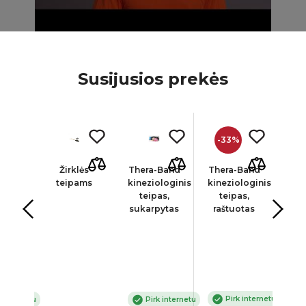
Susijusios prekės
-33%
MER
Žirklės
Thera-Band
Thera-Band
SI
lex
teipams
kineziologinis
kineziologinis
kine
inis
teipas,
teipas,
teip
as
sukarpytas
raštuotas
Pirk internetu
 internetu
Pirk internetu