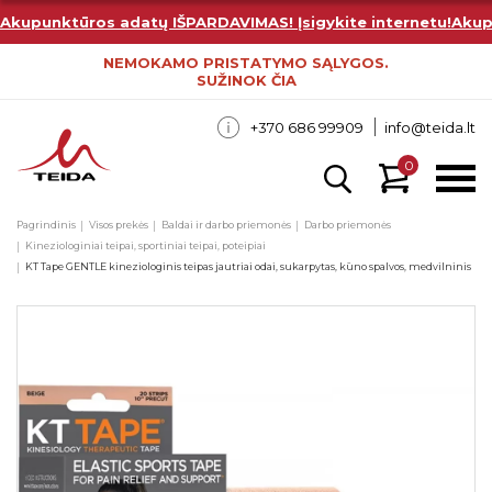
Akupunktūros adatų IŠPARDAVIMAS! Įsigykite internetu!
Akup
NEMOKAMO PRISTATYMO SĄLYGOS.
SUŽINOK ČIA
+370 686 99909
info@teida.lt
0
Pagrindinis
Visos prekės
Baldai ir darbo priemonės
Darbo priemonės
Kineziologiniai teipai, sportiniai teipai, poteipiai
KT Tape GENTLE kineziologinis teipas jautriai odai, sukarpytas, kūno spalvos, medvilninis