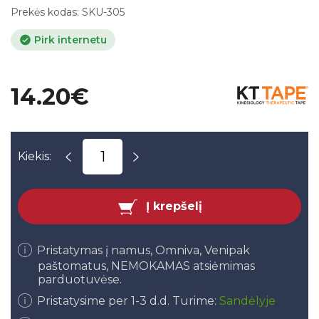
Prekės kodas:
SKU-305
Pirk internetu
14.20€
Kiekis:
Į krepšelį
Pristatymas į namus, Omniva, Venipak
paštomatus, NEMOKAMAS atsiėmimas
parduotuvėse.
Pristatysime per 1-3 d.d. Turime:
Sandėlyje