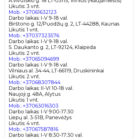
A.Vivulskio g. 18 LT-03115, Vilnius (Naujamiestis)
Likutis: 3 vnt.
Mob.: +37061632123
Darbo laikas: I-V 9-18 val.
Birštono g. 12/Puodžių g. 2, LT-44288, Kaunas
Likutis: 1 vnt.
Mob.: +37037323576
Darbo laikas: I-V 9-18 val.
S. Daukanto g. 2, LT-92124, Klaipėda
Likutis: 2 vnt.
Mob.: +37065094699
Darbo laikas: I-V 9-18 val.
Vilniaus al. 34-44, LT-66119, Druskininkai
Likutis: 2 vnt.
Mob.: +37068307844
Darbo laikas: II-VI 10-18 val.
Naujoji g. 48A, Alytus
Likutis: 1 vnt.
Mob.: +37063016303
Darbo laikas: I-V 9:00-17:30
Liepų al. 3-51B, Panevėžys
Likutis: 4 vnt.
Mob.: +37067587816
Darbo laikas: I-V 8:30-17:30 val.