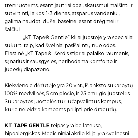
treniruotėms, esant jautriai odai, skausmui malšinti ir
sutvirtinti, laikosi 1-3 dienas, atsparus vandeniui,
galima naudoti duše, baseine, esant drėgmei ir
šalčiui.
„KT Tape® Gentle“ klijai juostoje yra specialiai
sukurti taip, kad švelniai pasišalintų nuo odos.
Elastinė „KT Tape®“ šerdis stipriai palaiko raumenis,
sąnarius ir sausgysles, neribodama komforto ir
judesių diapazono.
Kiekvienoje dėžutėje yra 20 vnt., iš anksto sukarpytų
100% medvilnės, 5 cm pločio, ir 25 cm ilgio juostelės.
Sukarpytos juostelės turi užapvalintus kampus,
kurie neleidžia kampams prilipti prie drabužių.
KT TAPE GENTLE
teipas yra be latekso,
hipoalergiškas. Medicininiai akrilo klijai yra švelnesni