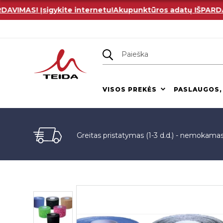
MAS! Įsigykite internetu!
Akupunktūros adatų IŠPARDAVIMA
VISOS PREKĖS
PASLAUGOS,
Greitas pristatymas (1-3 d.d.) - nemokama