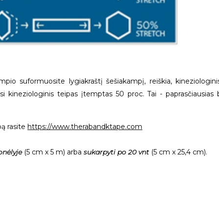
pio suformuosite lygiakraštį šešiakampį, reiškia, kineziologin
i kineziologinis teipas įtemptas 50 proc. Tai - paprasčiausias bū
pą rasite
https://www.therabandktape.com
lonėlyje
(5 cm x 5 m)
arba
sukarpyti po 20 vnt
(5 cm x 25,4 cm).