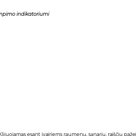
mpimo indikatoriumi
 Klijuojamas esant įvairiems raumenų, sąnarių, raiščių pa