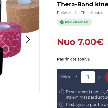
Thera-Band kinez
Prekės kodas:
TH_raštuotas
Pirk internetu
Nuo 7.00€
Pasirinkite spalvą
Kiekis:
Pristatymas į namus
atsiėmimas parduotu
Pristatysime per 1-3 d