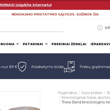
S! Įsigykite internetu!
NEMOKAMO PRISTATYMO SĄLYGOS. SUŽINOK ČIA
Inf
 NUOMA
PATARIMAI
PREKINIAI ŽENKLAI
IŠPARDAV
s nuo 89 €
Atsiskaitymo būdai
Prekių grąžinima
Pagrindinis
Visos prekės
B
Kineziologiniai teipai, sportini
Thera-Band kineziologinis te