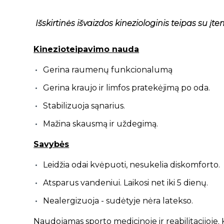
Išskirtinės išvaizdos kineziologinis teipas su
į
te
Kinezioteipavimo nauda
Gerina raumenų funkcionalumą
Gerina kraujo ir limfos pratekėjimą po oda.
Stabilizuoja sąnarius.
Mažina skausmą ir uždegimą.
Savybės
Leidžia odai kvėpuoti, nesukelia diskomforto.
Atsparus vandeniui. Laikosi net iki 5 dienų.
Nealergizuoja - sudėtyje nėra latekso.
Naudojamas sporto medicinoje ir reabilitacijoje.