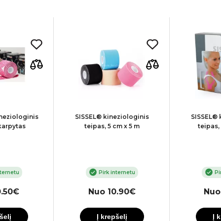
neziologinis
SISSEL® kineziologinis
SISSEL® 
karpytas
teipas, 5 cm x 5 m
teipas,
nternetu
Pirk internetu
Pi
0.50€
Nuo 10.90€
Nuo
šelį
Į krepšelį
Į 