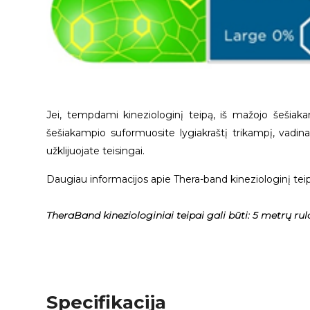
Jei, tempdami kineziologinį teipą, iš mažojo šešiakam
šešiakampio suformuosite lygiakraštį trikampį, vadinas
užklijuojate teisingai.
Daugiau informacijos apie Thera-band kineziologinį tei
TheraBand kineziologiniai teipai gali būti: 5 metrų ru
Specifikacija