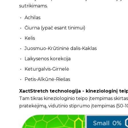
sutrikimams.
Achilas
Čiurna (ypač esant tinimui)
Kelis
Juosmuo-Krūtininė dalis-Kaklas
Laikysenos korekcija
Keturgalvis-Girnelė
Petis-Alkūnė-Riešas
XactStretch technologija - kineziologinį tei
Tam tikras kineziologinio teipo įtempimas skirta
pratekėjimą, vidutinio stiprumo įtempimas (50-1