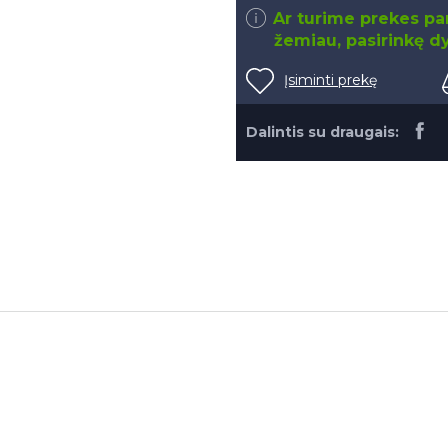
Ar turime prekes par
žemiau, pasirinkę dy
Įsiminti prekę
Dalintis su draugais: