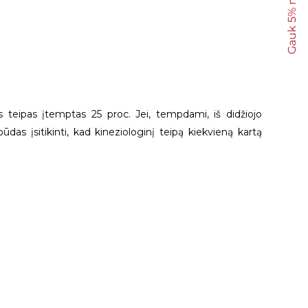
Gauk 5% nuolaidą
is teipas įtemptas 25 proc. Jei, tempdami, iš didžiojo
das įsitikinti, kad kineziologinį teipą kiekvieną kartą