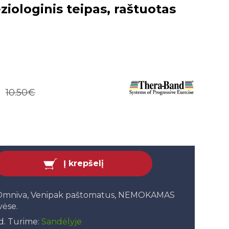
iologinis teipas, raštuotas
10.50€
Į krepšelį
, Omniva, Venipak paštomatus, NEMOKAMAS
vėse.
.d. Turime:
Sandėlyje