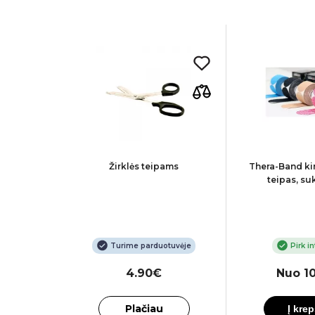
elastinis
Žirklės teipams
Thera-Band ki
teipas, su
netu
Turime parduotuvėje
Pirk i
0€
4.90€
Nuo 1
Plačiau
į
Į krep