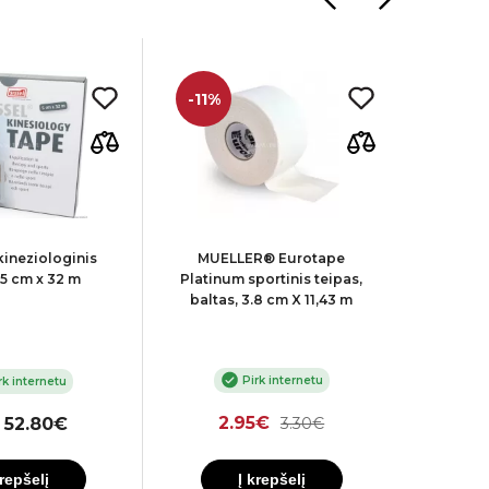
-11%
kineziologinis
MUELLER® Eurotape
MUELLER 
 5 cm x 32 m
Platinum sportinis teipas,
t
baltas, 3.8 cm X 11,43 m
Pirk internetu
rk internetu
2.95€
 52.80€
3.30€
krepšelį
Į krepšelį