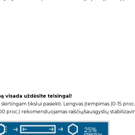
pą visada uždėsite teisingai!
s skirtingam tikslui pasiekti. Lengvas įtempimas (0-15 pr
00 proc.) rekomenduojamas raiščių/sausgyslių stabilizavi