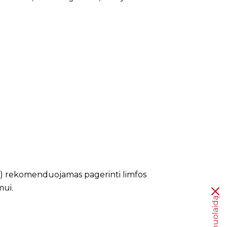
oc.) rekomenduojamas pagerinti limfos
mui.