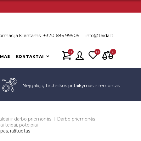
ormacija klientams:
+370 686 99909
info@teida.lt
0
0
0
IMAS
KONTAKTAI
s
Neįgaliųjų technikos pritaikymas ir remontas
aldai ir darbo priemonės
Darbo priemonės
ai teipai, poteipiai
ipas, raštuotas