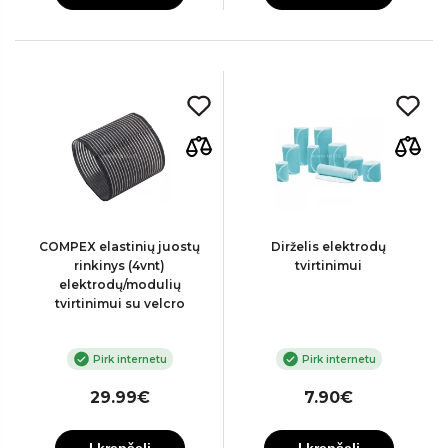
COMPEX elastinių juostų
Dirželis elektrodų
rinkinys (4vnt)
tvirtinimui
elektrodų/modulių
tvirtinimui su velcro
Pirk internetu
Pirk internetu
29.99€
7.90€