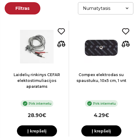
Filtras
Laidelių rinkinys CEFAR
Compex elektrodas su
elektostimuliacijos
spaustuku, 10x5 cm, 1 vnt
aparatams
Pirk internetu
Pirk internetu
28.90€
4.29€
Į krepšelį
Į krepšelį