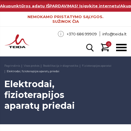
Akupunktūros adatų IŠPARDAVIMAS! Įsigykite internetu!
Akup
NEMOKAMO PRISTATYMO SĄLYGOS.
SUŽINOK ČIA
+370 686 99909
info@teida.lt
0
Pagrindinis
Visos prekės
Reabilitacija ir diagnostika
Fizioterapijos aparatai
Elektrodai, fizioterapijos aparatų priedai
Elektrodai,
fizioterapijos
aparatų priedai