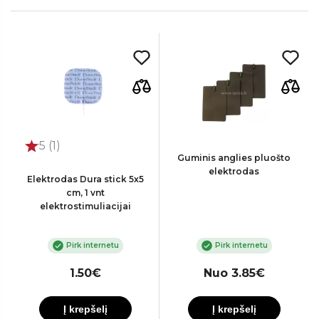
5 (1)
Guminis anglies pluošto
elektrodas
Elektrodas Dura stick 5x5
cm, 1 vnt
elektrostimuliacijai
Pirk internetu
Pirk internetu
1.50€
Nuo 3.85€
Į krepšelį
Į krepšelį