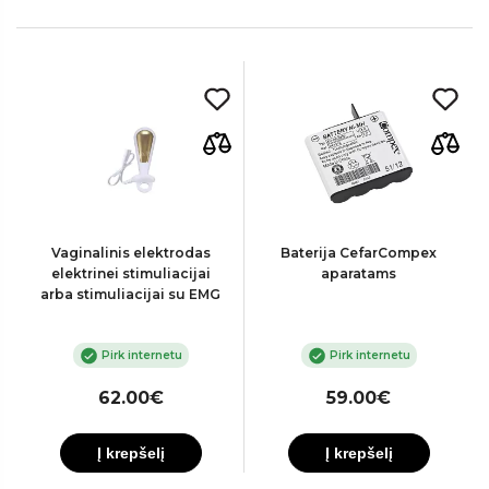
Vaginalinis elektrodas
Baterija CefarCompex
elektrinei stimuliacijai
aparatams
arba stimuliacijai su EMG
Pirk internetu
Pirk internetu
62.00€
59.00€
Į krepšelį
Į krepšelį