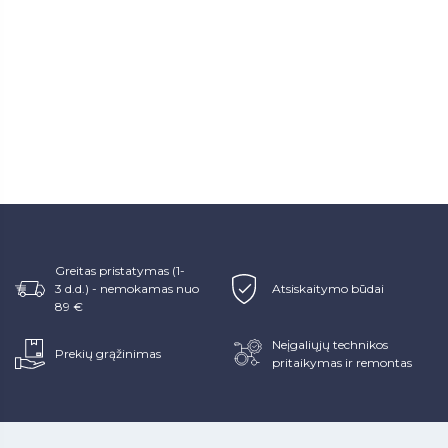
Greitas pristatymas (1-
3 d.d.) - nemokamas nuo
Atsiskaitymo būdai
89 €
Neįgaliųjų technikos
Prekių grąžinimas
pritaikymas ir remontas