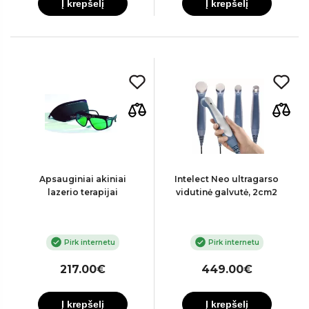
Į krepšelį
Į krepšelį
Apsauginiai akiniai
Intelect Neo ultragarso
lazerio terapijai
vidutinė galvutė, 2cm2
Pirk internetu
Pirk internetu
217.00€
449.00€
Į krepšelį
Į krepšelį