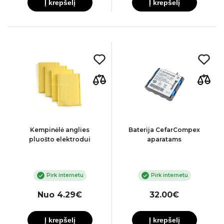
Į krepšelį
Į krepšelį
Kempinėlė anglies
Baterija CefarCompex
pluošto elektrodui
aparatams
Pirk internetu
Pirk internetu
Nuo 4.29€
32.00€
Į krepšelį
Į krepšelį