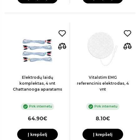
Elektrodų laidų
Vitalstim EMG
komplektas, 4 vnt
referencinis elektrodas, 4
Chattanooga aparatams
vnt
Pirk internetu
Pirk internetu
64.90€
8.10€
Į krepšelį
Į krepšelį