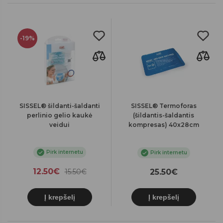
-19%
SISSEL® šildanti-šaldanti
SISSEL® Termoforas
perlinio gelio kaukė
(šildantis-šaldantis
veidui
kompresas) 40x28cm
Pirk internetu
Pirk internetu
12.50€
15.50€
25.50€
Į krepšelį
Į krepšelį