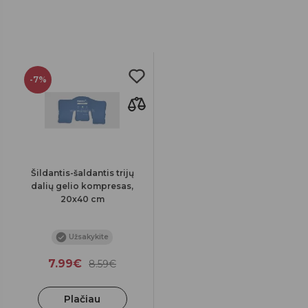
-7%
Šildantis-šaldantis trijų
dalių gelio kompresas,
20x40 cm
Užsakykite
7.99€
8.59€
Plačiau