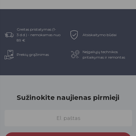
Greitas pristatymas (1-
3 d.d.) - nemokamas nuo
Atsiskaitymo būdai
89 €
Neįgaliųjų technikos
Prekių grąžinimas
pritaikymas ir remontas
Sužinokite naujienas pirmieji