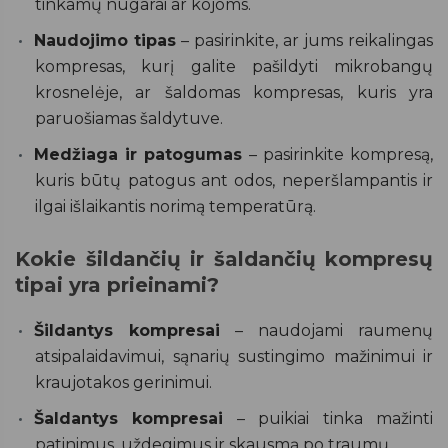
tinkamų nugarai ar kojoms.
Naudojimo tipas
– pasirinkite, ar jums reikalingas
kompresas, kurį galite pašildyti mikrobangų
krosnelėje, ar šaldomas kompresas, kuris yra
paruošiamas šaldytuve.
Medžiaga ir patogumas
– pasirinkite kompresą,
kuris būtų patogus ant odos, neperšlampantis ir
ilgai išlaikantis norimą temperatūrą.
Kokie šildančių ir šaldančių kompresų
tipai yra prieinami?
Šildantys kompresai
– naudojami raumenų
atsipalaidavimui, sąnarių sustingimo mažinimui ir
kraujotakos gerinimui.
Šaldantys kompresai
– puikiai tinka mažinti
patinimus, uždegimus ir skausmą po traumų.