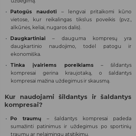
uždegimą.
Patogūs naudoti
– lengvai pritaikomi kūno
vietose, kur reikalingas tikslus poveikis (pvz.,
alkūnės, keliai, nugaros dalis).
Daugkartiniai
– dauguma kompresų yra
daugkartinio naudojimo, todėl patogu ir
ekonomiška.
Tinka įvairiems poreikiams
– šildantys
kompresai gerina kraujotaką, o šaldantys
kompresai mažina uždegimus ir skausmą.
Kur naudojami šildantys ir šaldantys
kompresai?
Po traumų
– šaldantys kompresai padeda
sumažinti patinimus ir uždegimus po sportinių
traumų ar nelaimingų atsitikimų.