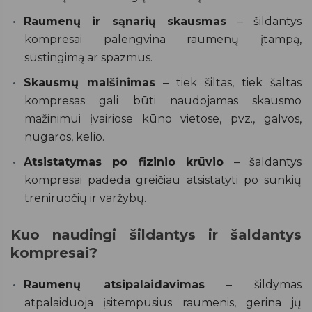
Raumenų ir sąnarių skausmas
– šildantys
kompresai palengvina raumenų įtampą,
sustingimą ar spazmus.
Skausmų malšinimas
– tiek šiltas, tiek šaltas
kompresas gali būti naudojamas skausmo
mažinimui įvairiose kūno vietose, pvz., galvos,
nugaros, kelio.
Atsistatymas po fizinio krūvio
– šaldantys
kompresai padeda greičiau atsistatyti po sunkių
treniruočių ir varžybų.
Kuo naudingi šildantys ir šaldantys
kompresai?
Raumenų atsipalaidavimas
– šildymas
atpalaiduoja įsitempusius raumenis, gerina jų