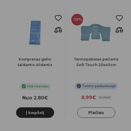
-10%
Kompresas gelio
Termopaketas pečiams
šaldantis-šildantis
Soft Touch 20x40cm
Turime parduotuvėje
Pirk internetu
8.99€
Nuo 2.80€
9.99€
Plačiau
Į krepšelį