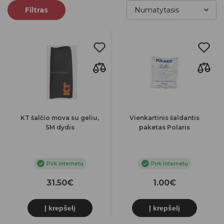
Filtras
KT šalčio mova su geliu,
Vienkartinis šaldantis
SM dydis
paketas Polaris
Pirk internetu
Pirk internetu
31.50€
1.00€
Į krepšelį
Į krepšelį