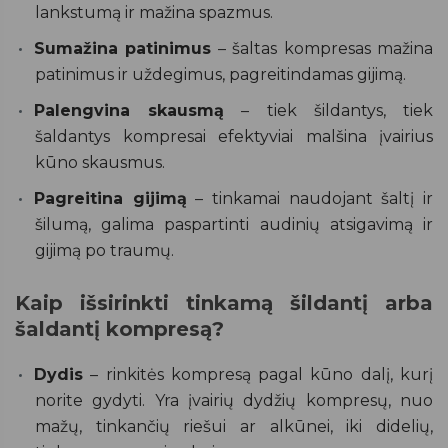
lankstumą ir mažina spazmus.
Sumažina patinimus
– šaltas kompresas mažina
patinimus ir uždegimus, pagreitindamas gijimą.
Palengvina skausmą
– tiek šildantys, tiek
šaldantys kompresai efektyviai malšina įvairius
kūno skausmus.
Pagreitina gijimą
– tinkamai naudojant šaltį ir
šilumą, galima paspartinti audinių atsigavimą ir
gijimą po traumų.
Kaip išsirinkti tinkamą šildantį arba
šaldantį kompresą?
Dydis
– rinkitės kompresą pagal kūno dalį, kurį
norite gydyti. Yra įvairių dydžių kompresų, nuo
mažų, tinkančių riešui ar alkūnei, iki didelių,