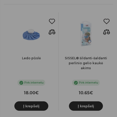
Ledo pūslė
SISSEL® šildanti-šaldanti
perlinio gelio kaukė
akims
Pirk internetu
Pirk internetu
18.00€
10.65€
Į krepšelį
Į krepšelį