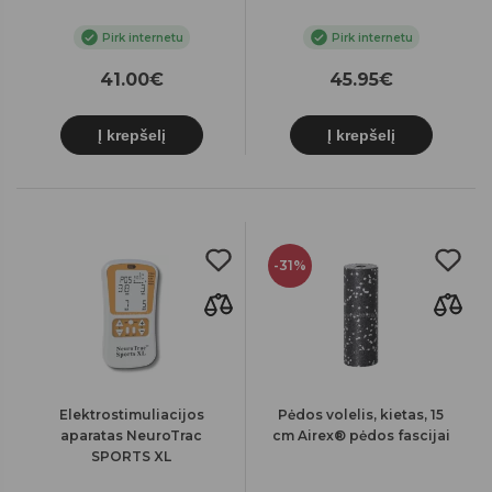
Pirk internetu
Pirk internetu
41.00€
45.95€
Į krepšelį
Į krepšelį
-31%
Elektrostimuliacijos
Pėdos volelis, kietas, 15
aparatas NeuroTrac
cm Airex® pėdos fascijai
SPORTS XL