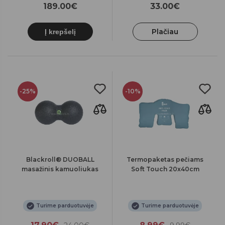
189.00€
33.00€
Plačiau
Į krepšelį
-25%
-10%
Blackroll® DUOBALL
Termopaketas pečiams
masažinis kamuoliukas
Soft Touch 20x40cm
Turime parduotuvėje
Turime parduotuvėje