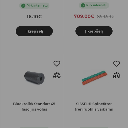
Pirk internetu
Pirk internetu
709.00€
16.10€
899.99€
Į krepšelį
Į krepšelį
Blackroll® Standart 45
SISSEL® Spinefitter
fascijos volas
treniruoklis vaikams