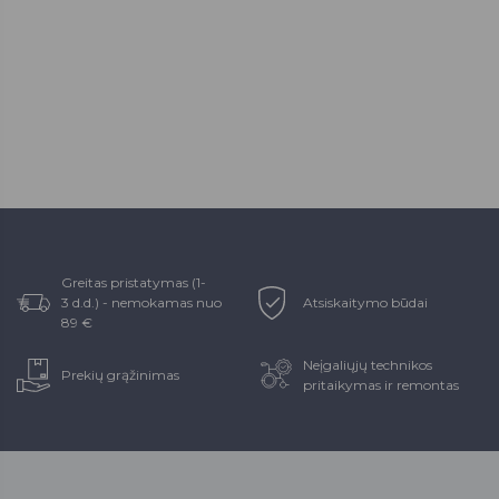
Greitas pristatymas (1-
3 d.d.) - nemokamas nuo
Atsiskaitymo būdai
89 €
Neįgaliųjų technikos
Prekių grąžinimas
pritaikymas ir remontas