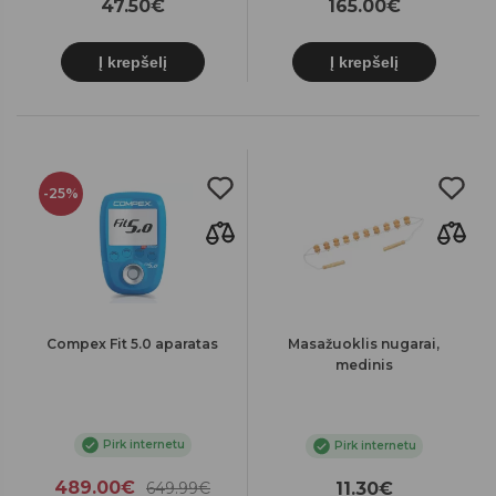
47.50€
165.00€
Į krepšelį
Į krepšelį
-25%
Compex Fit 5.0 aparatas
Masažuoklis nugarai,
medinis
Pirk internetu
Pirk internetu
489.00€
649.99€
11.30€