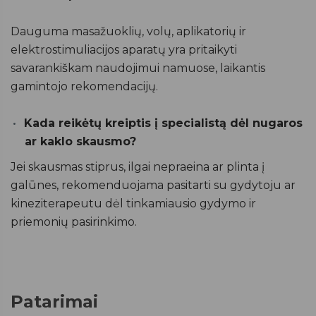
Dauguma masažuoklių, volų, aplikatorių ir
elektrostimuliacijos aparatų yra pritaikyti
savarankiškam naudojimui namuose, laikantis
gamintojo rekomendacijų.
Kada reikėtų kreiptis į specialistą dėl nugaros
ar kaklo skausmo?
Jei skausmas stiprus, ilgai nepraeina ar plinta į
galūnes, rekomenduojama pasitarti su gydytoju ar
kineziterapeutu dėl tinkamiausio gydymo ir
priemonių pasirinkimo.
Patarimai