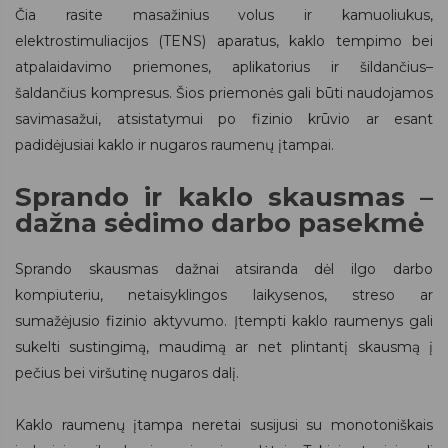
Čia rasite masažinius volus ir kamuoliukus,
elektrostimuliacijos (TENS) aparatus, kaklo tempimo bei
atpalaidavimo priemones, aplikatorius ir šildančius–
šaldančius kompresus. Šios priemonės gali būti naudojamos
savimasažui, atsistatymui po fizinio krūvio ar esant
padidėjusiai kaklo ir nugaros raumenų įtampai.
Sprando ir kaklo skausmas –
dažna sėdimo darbo pasekmė
Sprando skausmas dažnai atsiranda dėl ilgo darbo
kompiuteriu, netaisyklingos laikysenos, streso ar
sumažėjusio fizinio aktyvumo. Įtempti kaklo raumenys gali
sukelti sustingimą, maudimą ar net plintantį skausmą į
pečius bei viršutinę nugaros dalį.
Kaklo raumenų įtampa neretai susijusi su monotoniškais