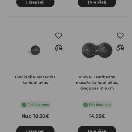
Į krepšelį
Į krepšelį
Blackroll® masažinis
Airex® Heartbeat®
kamuoliukas
masažo kamuoliukas,
dvigubas, Ø 8 cm
Pirk internetu
Pirk internetu
Nuo 18.50€
14.95€
Į krepšelį
Į krepšelį