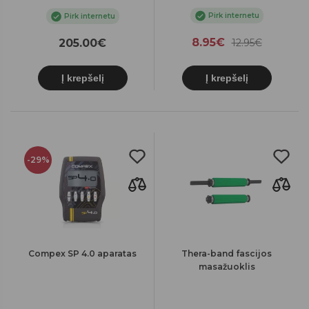
Pirk internetu
Pirk internetu
8.95€
205.00€
12.95€
Į krepšelį
Į krepšelį
-29%
Compex SP 4.0 aparatas
Thera-band fascijos
masažuoklis