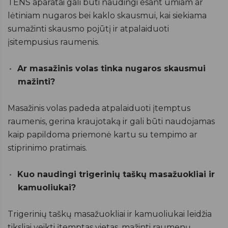
TENS aparatai gali būti naudingi esant ūmiam ar
lėtiniam nugaros bei kaklo skausmui, kai siekiama
sumažinti skausmo pojūtį ir atpalaiduoti
įsitempusius raumenis.
Ar masažinis volas tinka nugaros skausmui
mažinti?
Masažinis volas padeda atpalaiduoti įtemptus
raumenis, gerina kraujotaką ir gali būti naudojamas
kaip papildoma priemonė kartu su tempimo ar
stiprinimo pratimais.
Kuo naudingi trigerinių taškų masažuokliai ir
kamuoliukai?
Trigerinių taškų masažuokliai ir kamuoliukai leidžia
tiksliai veikti įtemptas vietas, mažinti raumenų