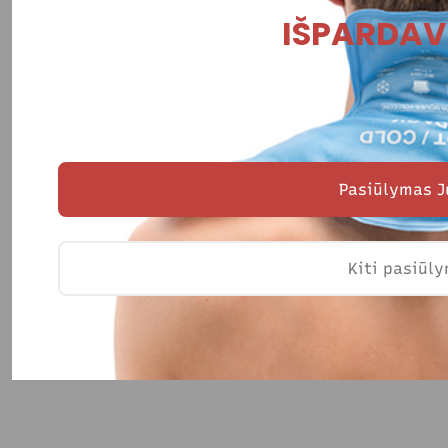
IŠPARDAV
Pasiūlymas J
Kiti pasiūl