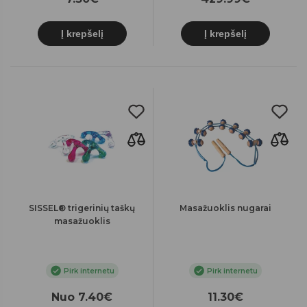
Į krepšelį
Į krepšelį
SISSEL® trigerinių taškų
Masažuoklis nugarai
masažuoklis
Pirk internetu
Pirk internetu
Nuo 7.40€
11.30€