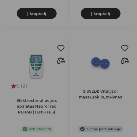
Į krepšelį
Į krepšelį
5 (2)
SISSEL® Vitalyzor
masažuoklis, mėlynas
Elektrostimuliacijos
aparatas NeuroTrac
REHAB (TENS+FES)
Pirk internetu
Turime parduotuvėje