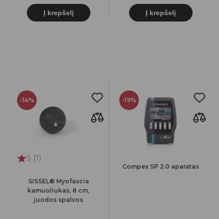
Į krepšelį
Į krepšelį
-14%
-19%
5 (1)
Compex SP 2.0 aparatas
SISSEL® Myofascia
kamuoliukas, 8 cm,
juodos spalvos