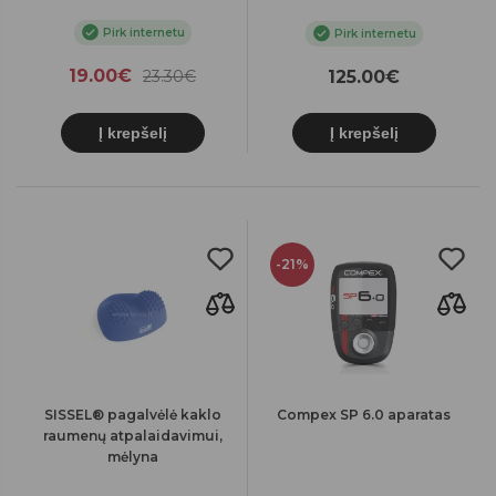
Pirk internetu
Pirk internetu
19.00€
23.30€
125.00€
Į krepšelį
Į krepšelį
-21%
SISSEL® pagalvėlė kaklo
Compex SP 6.0 aparatas
raumenų atpalaidavimui,
mėlyna