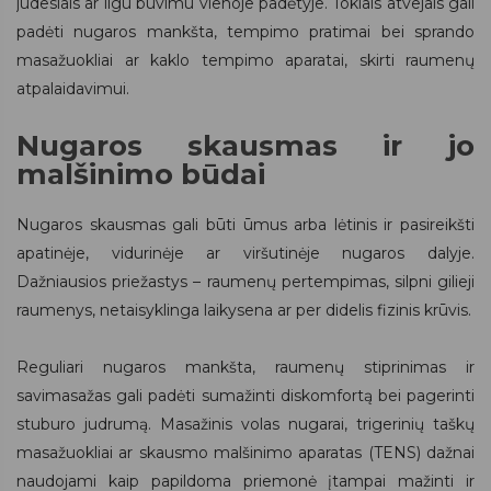
judesiais ar ilgu buvimu vienoje padėtyje. Tokiais atvejais gali
padėti nugaros mankšta, tempimo pratimai bei sprando
masažuokliai ar kaklo tempimo aparatai, skirti raumenų
atpalaidavimui.
Nugaros skausmas ir jo
malšinimo būdai
Nugaros skausmas gali būti ūmus arba lėtinis ir pasireikšti
apatinėje, vidurinėje ar viršutinėje nugaros dalyje.
Dažniausios priežastys – raumenų pertempimas, silpni gilieji
raumenys, netaisyklinga laikysena ar per didelis fizinis krūvis.
Reguliari nugaros mankšta, raumenų stiprinimas ir
savimasažas gali padėti sumažinti diskomfortą bei pagerinti
stuburo judrumą. Masažinis volas nugarai, trigerinių taškų
masažuokliai ar skausmo malšinimo aparatas (TENS) dažnai
naudojami kaip papildoma priemonė įtampai mažinti ir