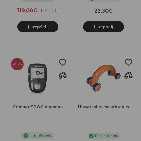
119.00€
129.00€
22.30€
Į krepšelį
Į krepšelį
-25%
Compex SP 8.0 aparatas
Universalus masažuoklis
Pirk internetu
Pirk internetu