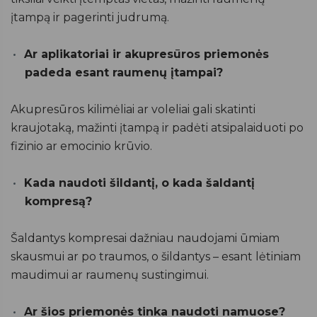
įtampą ir pagerinti judrumą.
Ar aplikatoriai ir akupresūros priemonės
padeda esant raumenų įtampai?
Akupresūros kilimėliai ar voleliai gali skatinti
kraujotaką, mažinti įtampą ir padėti atsipalaiduoti po
fizinio ar emocinio krūvio.
Kada naudoti šildantį, o kada šaldantį
kompresą?
Šaldantys kompresai dažniau naudojami ūmiam
skausmui ar po traumos, o šildantys – esant lėtiniam
maudimui ar raumenų sustingimui.
Ar šios priemonės tinka naudoti namuose?