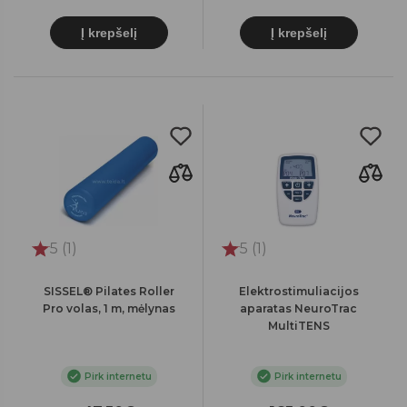
Į krepšelį
Į krepšelį
5 (1)
5 (1)
SISSEL® Pilates Roller
Elektrostimuliacijos
Pro volas, 1 m, mėlynas
aparatas NeuroTrac
MultiTENS
Pirk internetu
Pirk internetu