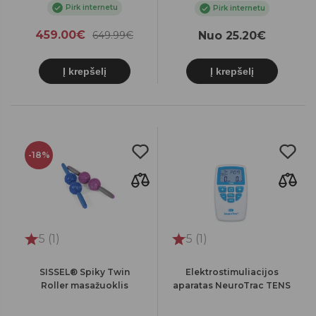
Pirk internetu
Pirk internetu
459.00€
649.99€
Nuo 25.20€
Į krepšelį
Į krepšelį
-18%
5 (1)
5 (1)
SISSEL® Spiky Twin
Elektrostimuliacijos
Roller masažuoklis
aparatas NeuroTrac TENS