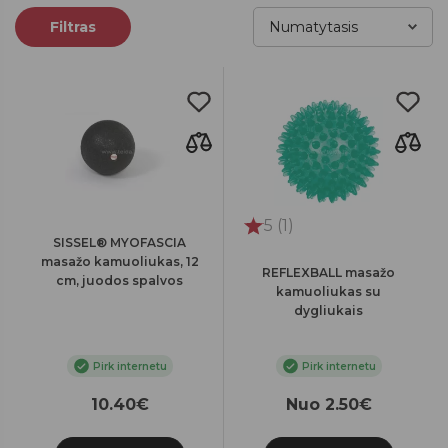
Filtras
5 (1)
SISSEL® MYOFASCIA
masažo kamuoliukas, 12
REFLEXBALL masažo
cm, juodos spalvos
kamuoliukas su
dygliukais
Pirk internetu
Pirk internetu
10.40€
Nuo 2.50€