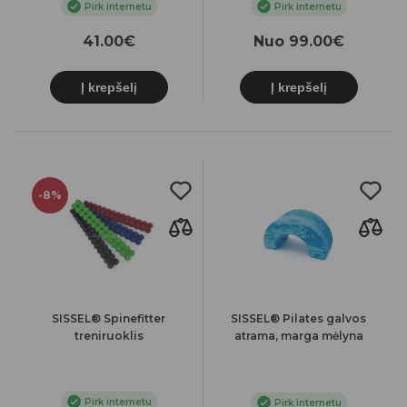
Pirk internetu
Pirk internetu
41.00€
Nuo 99.00€
Į krepšelį
Į krepšelį
-8%
SISSEL® Spinefitter
SISSEL® Pilates galvos
treniruoklis
atrama, marga mėlyna
Pirk internetu
Pirk internetu