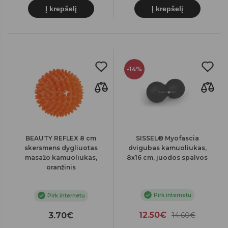
Į krepšelį
Į krepšelį
-14%
BEAUTY REFLEX 8 cm
SISSEL® Myofascia
skersmens dygliuotas
dvigubas kamuoliukas,
masažo kamuoliukas,
8x16 cm, juodos spalvos
oranžinis
Pirk internetu
Pirk internetu
12.50€
3.70€
14.60€