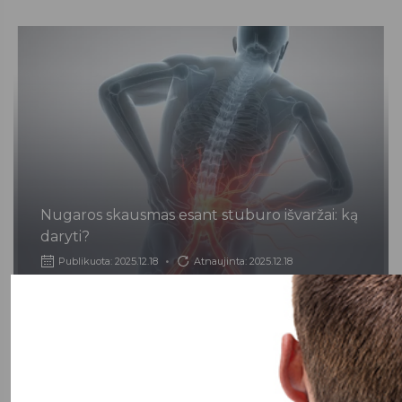
Nugaros skausmas esant stuburo išvaržai: ką
daryti?
Publikuota: 2025.12.18
Atnaujinta: 2025.12.18
Skaityti plačiau