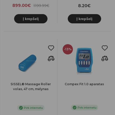
899.00€
1199.99€
8.20€
Į krepšelį
Į krepšelį
-13%
SISSEL® Massage Roller
Compex Fit 1.0 aparatas
volas, 47 cm, mėlynas
Pirk internetu
Pirk internetu