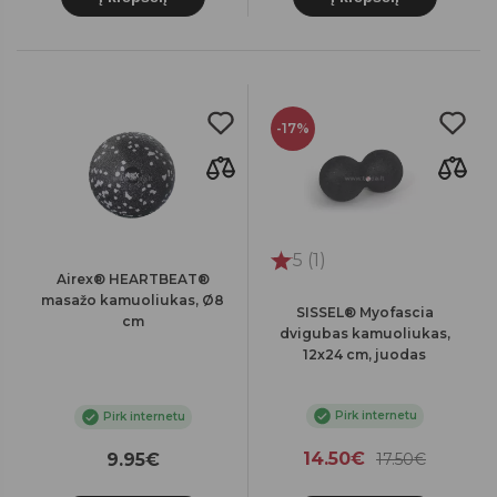
-17%
5 (1)
Airex® HEARTBEAT®
masažo kamuoliukas, Ø8
SISSEL® Myofascia
cm
dvigubas kamuoliukas,
12x24 cm, juodas
Pirk internetu
Pirk internetu
14.50€
9.95€
17.50€