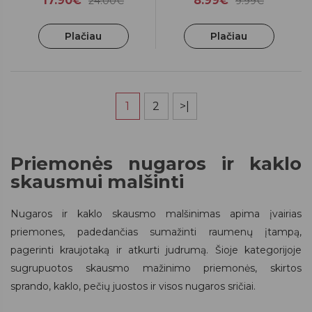
17.90€
8.99€
24.00€
9.99€
Plačiau
Plačiau
1
2
>|
Priemonės nugaros ir kaklo
skausmui malšinti
Nugaros ir kaklo skausmo malšinimas apima įvairias
priemones, padedančias sumažinti raumenų įtampą,
pagerinti kraujotaką ir atkurti judrumą. Šioje kategorijoje
sugrupuotos skausmo mažinimo priemonės, skirtos
sprando, kaklo, pečių juostos ir visos nugaros sričiai.