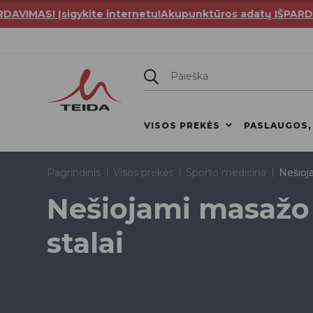
MAS! Įsigykite internetu!
Akupunktūros adatų IŠPARDAVIMA
VISOS PREKĖS
PASLAUGOS,
Pagrindinis
Visos prekės
Sporto medicina
Nešioj
Nešiojami masažo
stalai