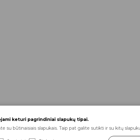
ami keturi pagrindiniai slapukų tipai.
e su būtinaisiais slapukais. Taip pat galite sutikti ir su kitų slap
s nuo 89 €
Atsiskaitymo būdai
Prekių grąžinima