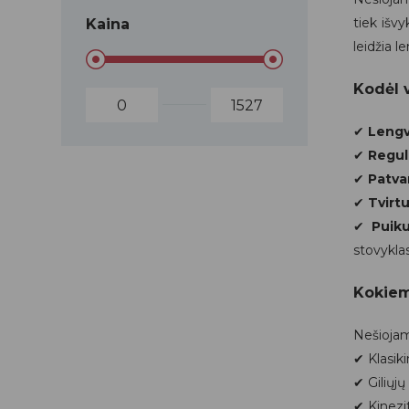
tiek išv
Kaina
leidžia l
Kodėl 
✔
Lengv
✔
Regul
✔
Patva
✔
Tvirt
✔
Puik
stovyklas
Kokiem
Nešiojami
✔ Klasik
✔ Giliųjų
✔ Kinezi