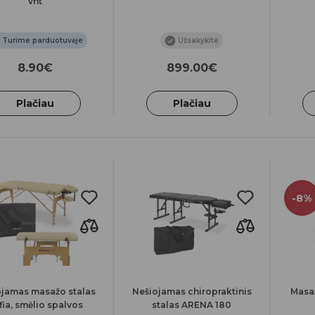
vnt
Turime parduotuvėje
Užsakykite
8.90€
899.00€
Plačiau
Plačiau
-8%
ojamas masažo stalas
Nešiojamas chiropraktinis
Masaž
fia, smėlio spalvos
stalas ARENA 180