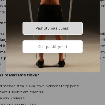
ykstamuosiuose seansuose. Šie stalai užtikrina optimalų patogumą t
engvai transportuoti ir pritaikyti įvairiose aplinkose.
verta rinktis nešiojamą masažo stalą?
Pasiūlymas Jums!
as ir kompaktiškas
– sulankstomi modeliai su aliuminio ar medži
iuojamas aukštis
– pritaikomas skirtingo ūgio specialistams ir k
ri ir patogi gulėjimo danga
– paminkštintas paviršius su aukštos
Kiti pasiūlymai
umas ir stabilumas
– sustiprintos konstrukcijos užtikrina saugu
us pasirinkimas sporto komandoms
– idealus sprendimas atl
.
s masažams tinka?
 masažo stalai puikiai tinka įvairioms terapijoms:
iniam ir sportiniam masažui
 audinių terapijai
terapijos procedūroms