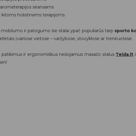
 aromaterapijos seansams
ir kitoms holistinėms terapijoms
 mobilumo ir patogumo šie stalai ypač populiarūs tarp
sporto ko
atletais įvairiose vietose – varžybose, stovyklose ar treniruotėse.
e patikimus ir ergonomiškus nešiojamus masažo stalus
Teida.lt
i
ien!