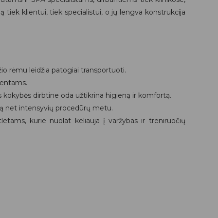
iek klientui, tiek specialistui, o jų lengva konstrukcija
o rėmu leidžia patogiai transportuoti.
lientams.
 kokybės dirbtine oda užtikrina higieną ir komfortą.
mą net intensyvių procedūrų metu.
etams, kurie nuolat keliauja į varžybas ir treniruočių