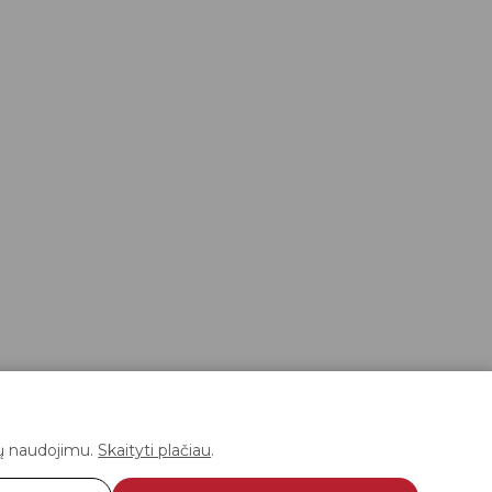
ukų naudojimu.
Skaityti plačiau
.
s
Neįgaliųjų technikos pritaikymas ir remontas