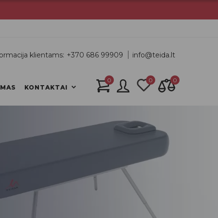
ormacija klientams:
+370 686 99909
info@teida.lt
0
0
0
IMAS
KONTAKTAI