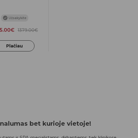
Užsakykite
5.00€
1379.00€
Plačiau
nalumas bet kurioje vietoje!
tams ir SPA specialistams, dirbantiems tiek klinikose,