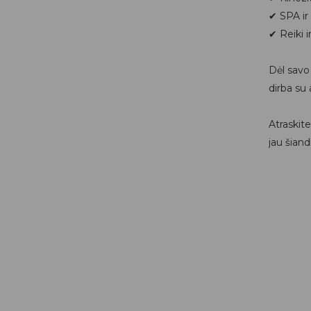
✔ SPA ir
✔ Reiki 
Dėl savo
dirba su 
Atraskit
jau šiand