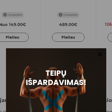
Užsakykite
Užsakykite
126
Nuo 149.00€
489.00€
Plačiau
Plačiau
TEIPŲ
IŠPARDAVIMAS!
jami masažo stalai – komfortas ir profesio
i masažo stalai – tai būtina įranga masažuotojams, kineziterapeu