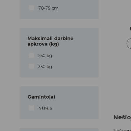
70-79 cm
Maksimali darbinė
apkrova (kg)
250 kg
350 kg
Gamintojai
NUBIS
Nešio
Nešiojam