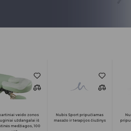
kartiniai veido zonos
Nubis Sport pripučiamas
Nu
uginiai uždangalai iš
masažo ir terapijos čiužinys
pripu
tinės medžiagos, 100