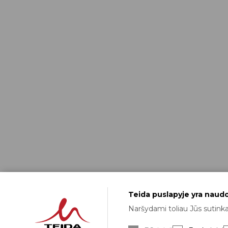
Teida puslapyje yra naudoj
Naršydami toliau Jūs sutinkat
Greitas pristatymas (1-3 d.d.) - nemokama