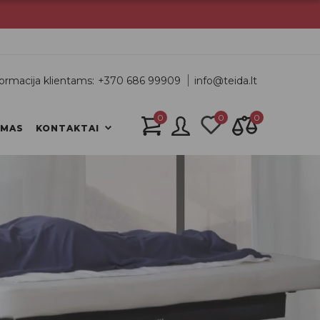
ormacija klientams:
+370 686 99909
info@teida.lt
0
0
0
IMAS
KONTAKTAI