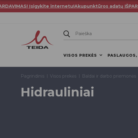
IMAS! Įsigykite internetu!
Akupunktūros adatų IŠPARDAVIM
VISOS PREKĖS
PASLAUGOS,
Pagrindinis
Visos prekės
Baldai ir darbo priemonės
Hidrauliniai