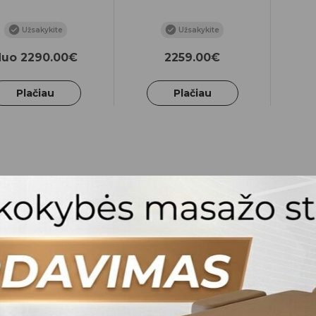
Užsakykite
Užsakykite
Nuo 2290.00€
2259.00€
Plačiau
Plačiau
auliniai masažo stalai | Profesion
niai masažo stalai
yra puikus pasirinkimas masažo profesionalam
 Šie stalai pasižymi aukščiausios kokybės hidrauliniu aukščio regu
mą pagal paciento poreikius.
Profesionalūs terapiniai sprend
ant komfortą ir efektyvumą atliekant įvairias procedūras.