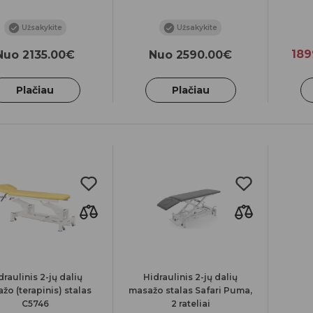
Užsakykite
Užsakykite
189
Nuo 2135.00€
Nuo 2590.00€
Plačiau
Plačiau
draulinis 2-jų dalių
Hidraulinis 2-jų dalių
žo (terapinis) stalas
masažo stalas Safari Puma,
C5746
2 rateliai