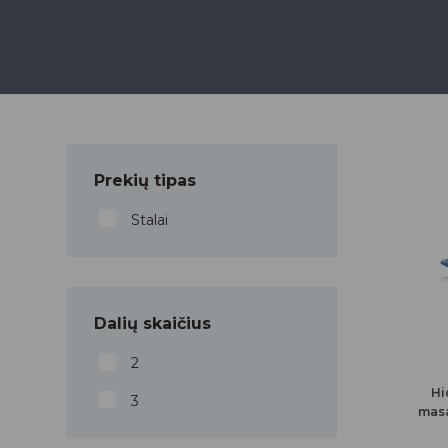
Prekių tipas
Stalai
Dalių skaičius
2
Hi
3
masa