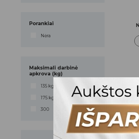
Porankiai
Nėra
Maksimali darbinė
apkrova (kg)
Hidr
135 kg
175 kg
Hidrauli
300
įrangos.
pritaiky
užtikrin