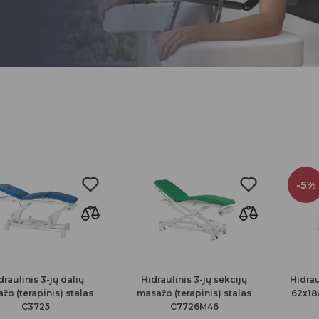
-5%
draulinis 3-jų dalių
Hidraulinis 3-jų sekcijų
Hidrau
žo (terapinis) stalas
masažo (terapinis) stalas
62x18
C3725
C7726M46