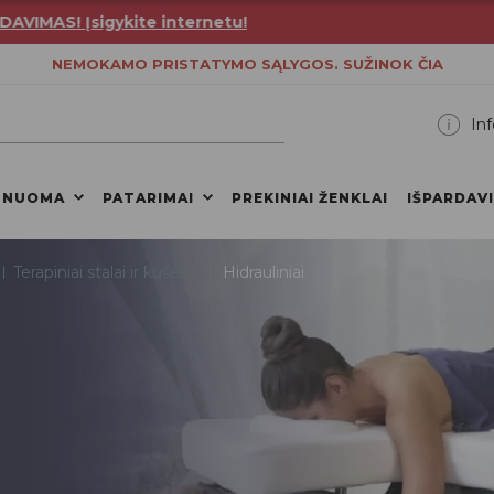
AS! Įsigykite internetu!
NEMOKAMO PRISTATYMO SĄLYGOS. SUŽINOK ČIA
Inf
 NUOMA
PATARIMAI
PREKINIAI ŽENKLAI
IŠPARDAV
Terapiniai stalai ir kušetės
Hidrauliniai