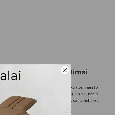
alūs terapiniai sprendimai
s, kurie ieško patikimos ir lengvai pritaikomos masažo
liavimu, kuris užtikrina lengvą ir sklandų stalo aukščio
imai
skirti tiek masažo, tiek fizioterapijos specialistams,