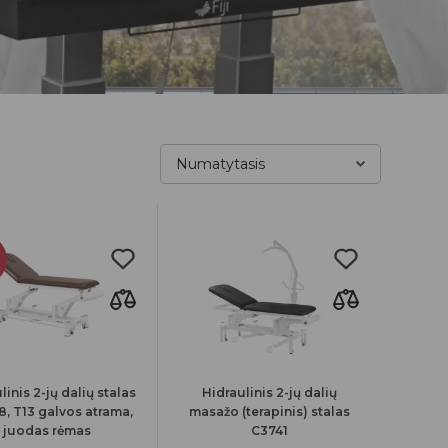
linis 2-jų dalių stalas
Hidraulinis 2-jų dalių
8, T13 galvos atrama,
masažo (terapinis) stalas
juodas rėmas
C3741