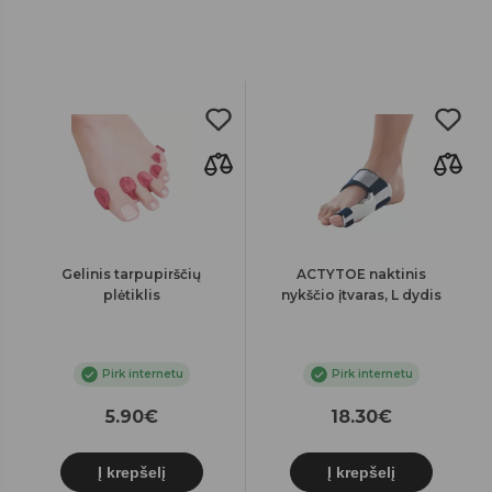
Gelinis tarpupirščių
ACTYTOE naktinis
plėtiklis
nykščio įtvaras, L dydis
Pirk internetu
Pirk internetu
5.90€
18.30€
Į krepšelį
Į krepšelį