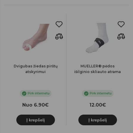
Dvigubas žiedas pirštų
MUELLER® pėdos
atskyrimui
išilginio skliauto atrama
Pirk internetu
Pirk internetu
Nuo 6.90€
12.00€
Į krepšelį
Į krepšelį