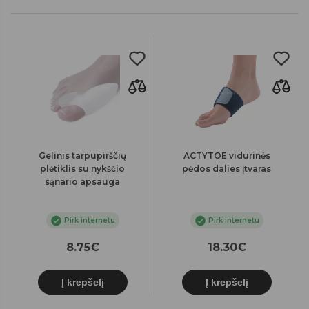
Gelinis tarpupirščių
ACTYTOE vidurinės
plėtiklis su nykščio
pėdos dalies įtvaras
sąnario apsauga
Pirk internetu
Pirk internetu
8.75€
18.30€
Į krepšelį
Į krepšelį