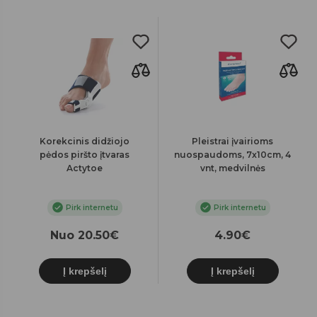
Korekcinis didžiojo
Pleistrai įvairioms
pėdos piršto įtvaras
nuospaudoms, 7x10cm, 4
Actytoe
vnt, medvilnės
Pirk internetu
Pirk internetu
Nuo 20.50€
4.90€
Į krepšelį
Į krepšelį