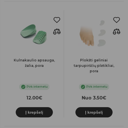
Kulnakaulio apsauga,
Plokšti geliniai
žalia, pora
tarpupirščių plėtikliai,
pora
Pirk internetu
Pirk internetu
12.00€
Nuo 3.50€
Į krepšelį
Į krepšelį