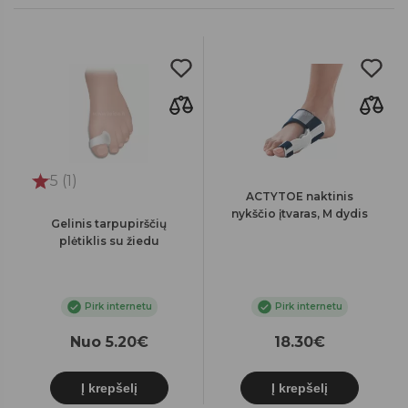
5 (1)
ACTYTOE naktinis
nykščio įtvaras, M dydis
Gelinis tarpupirščių
plėtiklis su žiedu
Pirk internetu
Pirk internetu
Nuo 5.20€
18.30€
Į krepšelį
Į krepšelį