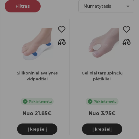
Filtras
Silikoniniai avalynės
Geliniai tarpupirščių
vidpadžiai
plėtikliai
Pirk internetu
Pirk internetu
Nuo 21.85€
Nuo 3.75€
Į krepšelį
Į krepšelį