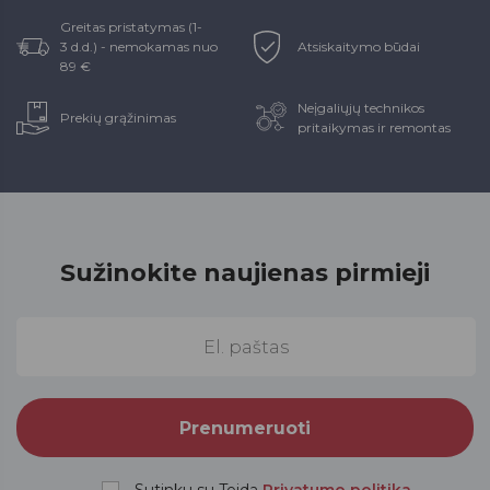
Greitas pristatymas (1-
3 d.d.) - nemokamas nuo
Atsiskaitymo būdai
89 €
Neįgaliųjų technikos
Prekių grąžinimas
pritaikymas ir remontas
Sužinokite naujienas pirmieji
Sutinku su Teida
Privatumo politika