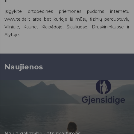
Įsigykite ortopedines priemones pėdoms internetu
www.teida.lt arba bet kurioje iš mūsų fizinių parduotuvių
Vilniuje, Kaune, Klaipėdoje, Šiauliuose, Druskininkuose ir
Alytuje.
Naujienos
Nauja galimybė - atsiskaitymas