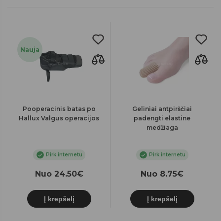
Nauja
Pooperacinis batas po
Geliniai antpirščiai
Hallux Valgus operacijos
padengti elastine
medžiaga
Pirk internetu
Pirk internetu
Nuo 24.50€
Nuo 8.75€
Į krepšelį
Į krepšelį