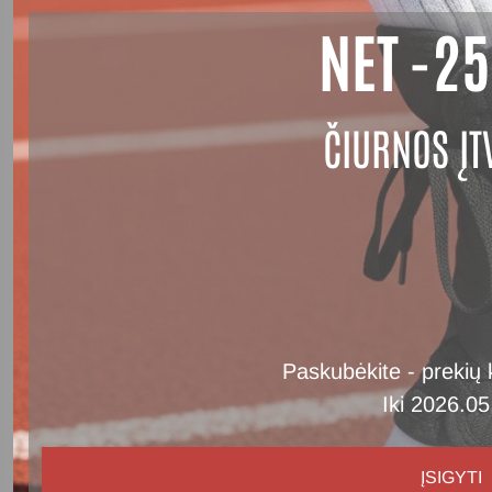
NET -2
ČIURNOS ĮT
Paskubėkite - prekių k
Iki 2026.05
ĮSIGYTI