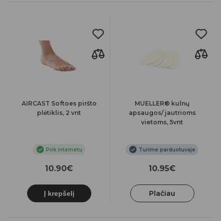
AIRCAST Softoes piršto
MUELLER® kulnų
plėtiklis, 2 vnt
apsaugos/ jautrioms
vietoms, 5vnt
Pirk internetu
Turime parduotuvėje
10.90€
10.95€
Plačiau
Į krepšelį