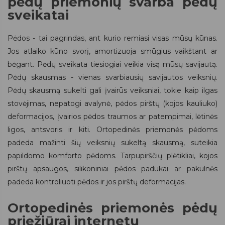
pėdų priemonių svarba pėdų
sveikatai
Pėdos - tai pagrindas, ant kurio remiasi visas mūsų kūnas.
Jos atlaiko kūno svorį, amortizuoja smūgius vaikštant ar
bėgant. Pėdų sveikata tiesiogiai veikia visą mūsų savijautą.
Pėdų skausmas - vienas svarbiausių savijautos veiksnių.
Pėdų skausmą sukelti gali įvairūs veiksniai, tokie kaip ilgas
stovėjimas, nepatogi avalynė, pėdos pirštų (kojos kauliuko)
deformacijos, įvairios pėdos traumos ar patempimai, lėtinės
ligos, antsvoris ir kiti. Ortopedinės priemonės pėdoms
padeda mažinti šių veiksnių sukeltą skausmą, suteikia
papildomo komforto pėdoms. Tarpupirščių plėtikliai, kojos
pirštų apsaugos, silikoniniai pėdos padukai ar pakulnės
padeda kontroliuoti pėdos ir jos pirštų deformacijas.
Ortopedinės priemonės pėdų
priežiūrai internetu