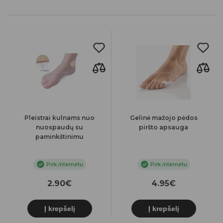
Pleistrai kulnams nuo
Gelinė mažojo pėdos
nuospaudų su
piršto apsauga
paminkštinimu
Pirk internetu
Pirk internetu
2.90€
4.95€
Į krepšelį
Į krepšelį