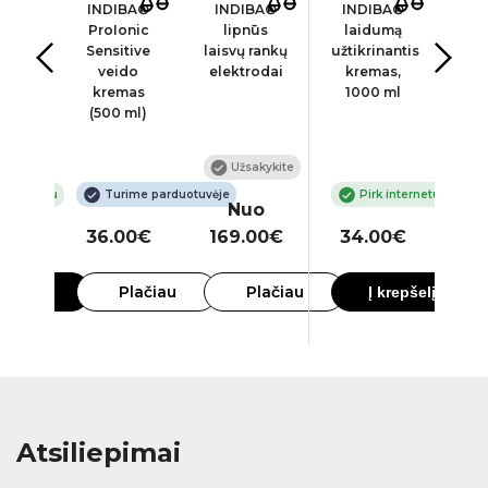
BA©
INDIBA®
INDIBA®
INDIBA®
IN
nic©
ProIonic
lipnūs
laidumą
e
Sensitive
laisvų rankų
užtikrinantis
ele
as,
veido
elektrodai
kremas,
 ml
kremas
1000 ml
(500 ml)
Užsakykite
 internetu
Turime parduotuvėje
Pirk internetu
Nuo
00€
36.00€
169.00€
34.00€
5
Plačiau
Plačiau
krepšelį
Į krepšelį
Atsiliepimai