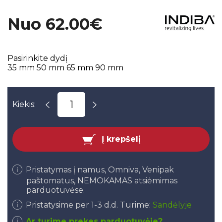
Nuo 62.00€
Pasirinkite dydį
35 mm
50 mm
65 mm
90 mm
Kiekis:
Į krepšelį
Pristatymas į namus, Omniva, Venipak
paštomatus, NEMOKAMAS atsiėmimas
parduotuvėse.
Pristatysime per 1-3 d.d. Turime:
Sandėlyje
Ar turime prekes parduotuvėje?