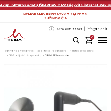
Akupunktūros adatų IŠPARDAVIMAS! Įsigykite internetu!
Akup
NEMOKAMO PRISTATYMO SĄLYGOS.
SUŽINOK ČIA
+370 686 99909
info@teida.lt
0
Pagrindinis
Visos prekės
Reabilitacija ir diagnostika
Fizioterapijos aparatai
INDIBA radijo dažnio aparatai
INDIBA® RES elektrodas