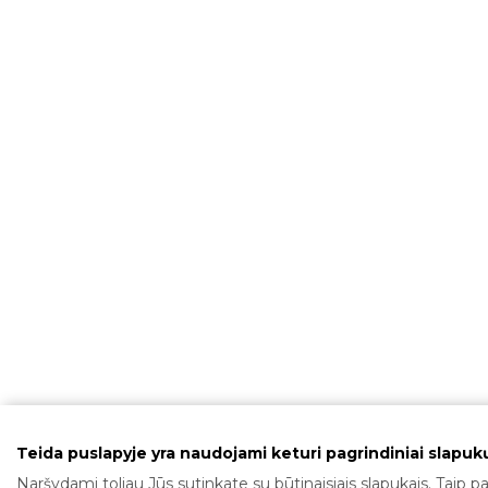
Teida puslapyje yra naudojami keturi pagrindiniai slapukų
Naršydami toliau Jūs sutinkate su būtinaisiais slapukais. Taip pa