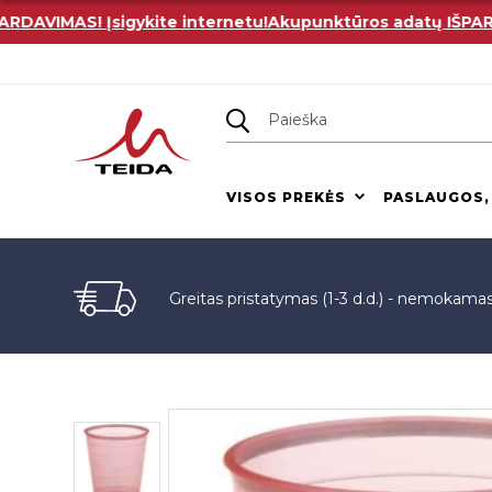
VIMAS! Įsigykite internetu!
Akupunktūros adatų IŠPARDAVI
VISOS PREKĖS
PASLAUGOS,
Greitas pristatymas (1-3 d.d.) - nemokama