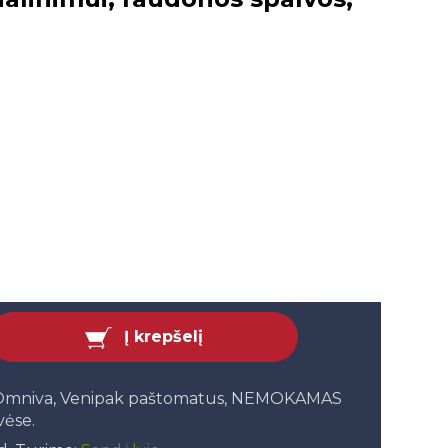
Į krepšelį
, Omniva, Venipak paštomatus, NEMOKAMAS
vėse.