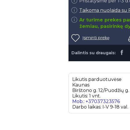
Pristatysime per 1-3 d
Taikoma nuolaida su 
Ar turime prekes par
žemiau, pasirinkę dy
Įsiminti prekę
Dalintis su draugais:
Likutis parduotuvėse
Kaunas
Birštono g. 12/Puodžių g
Likutis: 1 vnt.
Mob.: +37037323576
Darbo laikas: I-V 9-18 val.