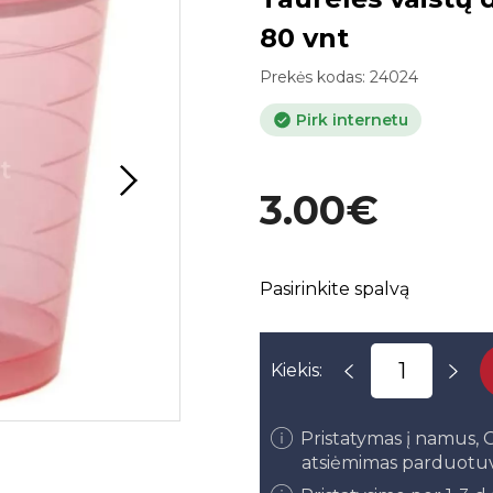
80 vnt
Prekės kodas:
24024
Pirk internetu
3.00€
Pasirinkite spalvą
Kiekis:
Pristatymas į namus
atsiėmimas parduotu