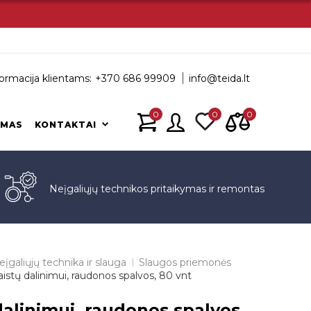
ormacija klientams:
+370 686 99909
info@teida.lt
0
0
0
IMAS
KONTAKTAI
s
Neįgaliųjų technikos pritaikymas ir remontas
eįgaliųjų technika ir slauga
Slaugos priemonės
aistų dalinimui, raudonos spalvos, 80 vnt
dalinimui, raudonos spalvos,