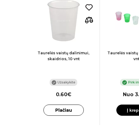
5 (1)
vaitei, LT
Taurelės vaistų dalinimui,
Taurelės vaistų
skaidrios, 10 vnt
vn
netu
Užsakykite
Pirk i
0.60€
Nuo 3
Plačiau
į
Į krep