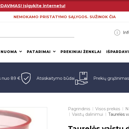
MAS! Įsigykite internetu!
NEMOKAMO PRISTATYMO SĄLYGOS. SUŽINOK ČIA
Inf
 NUOMA
PATARIMAI
PREKINIAI ŽENKLAI
IŠPARDAV
s nuo 89 €
Atsiskaitymo būdai
Prekių grąžinima
Pagrindinis
Visos prekės
N
Vaistų dalinimui
Taurelės v
Taurelės vaistų 