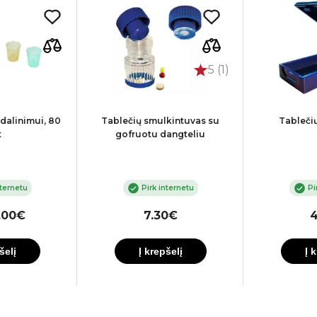
5 (1)
 dalinimui, 80
Tablečių smulkintuvas su
Tableči
t
gofruotu dangteliu
nternetu
Pirk internetu
Pi
.00€
7.30€
4
šelį
Į krepšelį
Į 