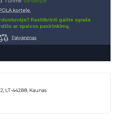
.d. Turime:
Sandėlyje
POLA kortele.
duotuvėje? Pasitikrinti galite sąraše
džio ar spalvos pasirinkimą.
Palyginimas
. 2, LT-44288, Kaunas