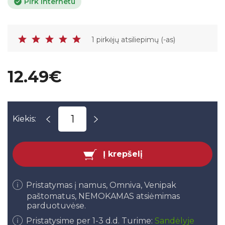
Pirk internetu
1 pirkėjų atsiliepimų (-as)
12.49€
Kiekis:
Į krepšelį
Pristatymas į namus, Omniva, Venipak
paštomatus, NEMOKAMAS atsiėmimas
parduotuvėse.
Pristatysime per 1-3 d.d. Turime:
Sandėlyje