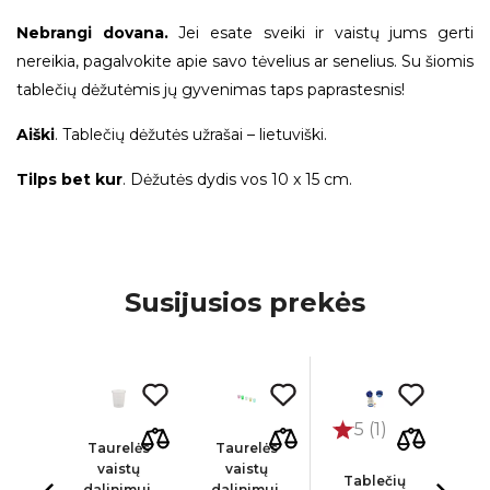
Nebrangi dovana.
Jei esate sveiki ir vaistų jums gerti
nereikia, pagalvokite apie savo tėvelius ar senelius. Su šiomis
tablečių dėžutėmis jų gyvenimas taps paprastesnis!
Aiški
. Tablečių dėžutės užrašai – lietuviški.
Tilps bet kur
. Dėžutės dydis vos 10 x 15 cm.
Susijusios prekės
5 (1)
liai
Taurelės
Taurelės
Ta
lių
vaistų
vaistų
per
Tablečių
tų
dalinimui,
dalinimui,