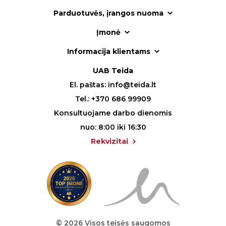
Parduotuvės, įrangos nuoma
Įmonė
Informacija klientams
UAB Teida
El. paštas:
info@teida.lt
Tel.:
+370 686 99909
Konsultuojame darbo dienomis
nuo: 8:00 iki 16:30
Rekvizitai
© 2026 Visos teisės saugomos