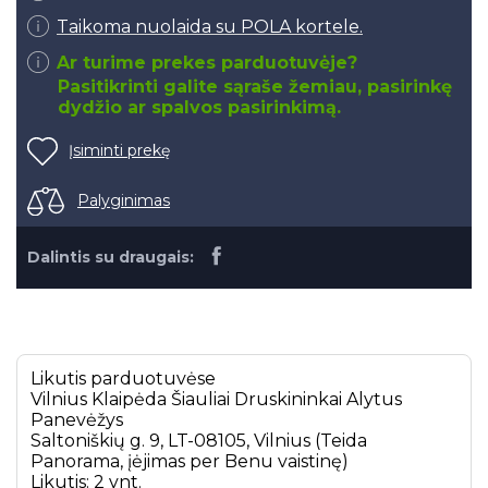
Taikoma nuolaida su POLA kortele.
Ar turime prekes parduotuvėje?
Pasitikrinti galite sąraše žemiau, pasirinkę
dydžio ar spalvos pasirinkimą.
Įsiminti prekę
Palyginimas
Dalintis su draugais:
Likutis parduotuvėse
Vilnius
Klaipėda
Šiauliai
Druskininkai
Alytus
Panevėžys
Saltoniškių g. 9, LT-08105, Vilnius (Teida
Panorama, įėjimas per Benu vaistinę)
Likutis: 2 vnt.