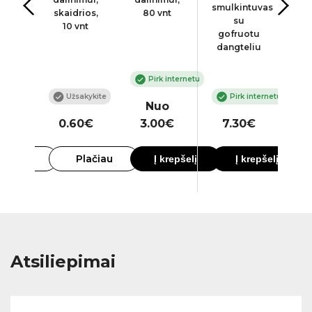
smulkintuvas
mui,
skaidrios,
80 vnt
su
nt
10 vnt
gofruotu
dangteliu
Pirk internetu
kykite
Užsakykite
Pirk internetu
Nuo
0€
0.60€
3.00€
7.30€
4
lačiau
Plačiau
Į krepšelį
Į krepšelį
Atsiliepimai