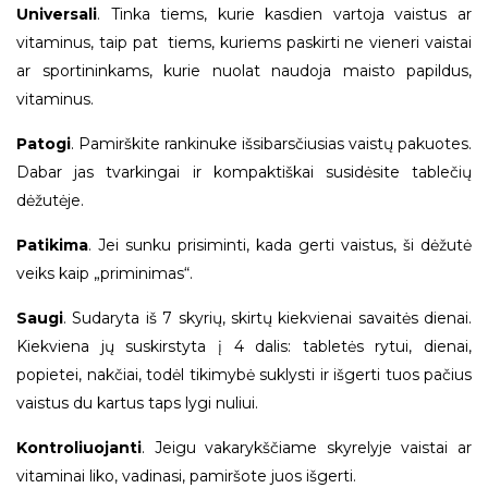
Universali
. Tinka tiems, kurie kasdien vartoja vaistus ar
vitaminus, taip pat tiems, kuriems paskirti ne vieneri vaistai
ar sportininkams, kurie nuolat naudoja maisto papildus,
vitaminus.
Patogi
. Pamirškite rankinuke išsibarsčiusias vaistų pakuotes.
Dabar jas tvarkingai ir kompaktiškai susidėsite tablečių
dėžutėje.
Patikima
. Jei sunku prisiminti, kada gerti vaistus, ši dėžutė
veiks kaip „priminimas“.
Saugi
. Sudaryta iš 7 skyrių, skirtų kiekvienai savaitės dienai.
Kiekviena jų suskirstyta į 4 dalis: tabletės rytui, dienai,
popietei, nakčiai, todėl tikimybė suklysti ir išgerti tuos pačius
vaistus du kartus taps lygi nuliui.
Kontroliuojanti
. Jeigu vakarykščiame skyrelyje vaistai ar
vitaminai liko, vadinasi, pamiršote juos išgerti.