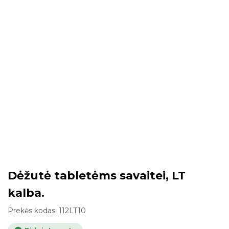
Dėžutė tabletėms savaitei, LT
kalba.
Prekės kodas:
112LT10