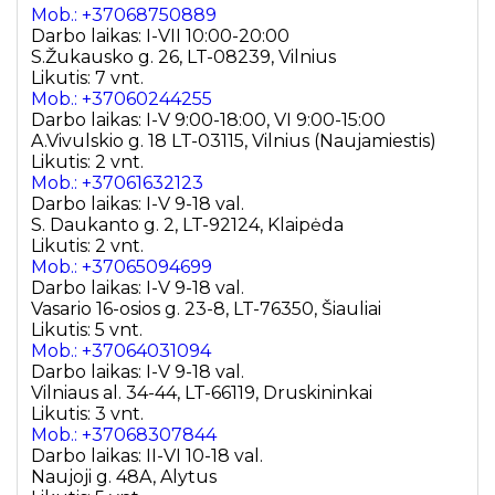
Mob.: +37068750889
Darbo laikas: I-VII 10:00-20:00
S.Žukausko g. 26, LT-08239, Vilnius
Likutis: 7 vnt.
Mob.: +37060244255
Darbo laikas: I-V 9:00-18:00, VI 9:00-15:00
A.Vivulskio g. 18 LT-03115, Vilnius (Naujamiestis)
Likutis: 2 vnt.
Mob.: +37061632123
Darbo laikas: I-V 9-18 val.
S. Daukanto g. 2, LT-92124, Klaipėda
Likutis: 2 vnt.
Mob.: +37065094699
Darbo laikas: I-V 9-18 val.
Vasario 16-osios g. 23-8, LT-76350, Šiauliai
Likutis: 5 vnt.
Mob.: +37064031094
Darbo laikas: I-V 9-18 val.
Vilniaus al. 34-44, LT-66119, Druskininkai
Likutis: 3 vnt.
Mob.: +37068307844
Darbo laikas: II-VI 10-18 val.
Naujoji g. 48A, Alytus