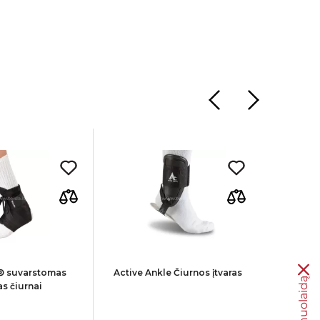
 suvarstomas
Active Ankle Čiurnos įtvaras
Čiurnos 
as čiurnai