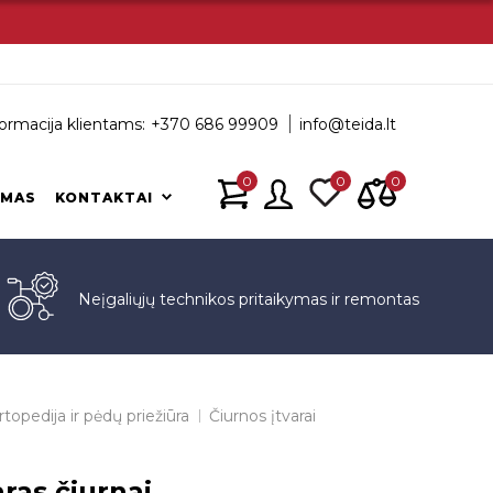
ormacija klientams:
+370 686 99909
info@teida.lt
0
0
0
IMAS
KONTAKTAI
s
Neįgaliųjų technikos pritaikymas ir remontas
rtopedija ir pėdų priežiūra
Čiurnos įtvarai
ras čiurnai