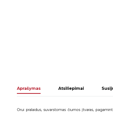
Aprašymas
Atsiliepimai
Susij
Orui pralaidus, suvarstomas čiurnos įtvaras, pagamintas