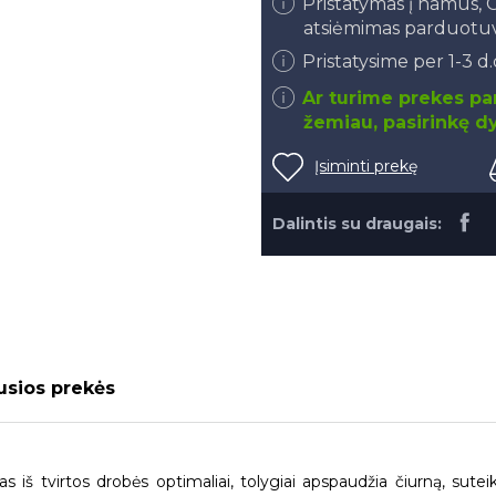
Pristatymas į namus
atsiėmimas parduotu
Pristatysime per 1-3 d
Ar turime prekes par
žemiau, pasirinkę dy
Įsiminti prekę
Dalintis su draugais:
usios prekės
 iš tvirtos drobės optimaliai, tolygiai apspaudžia čiurną, sutei