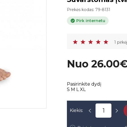
Prekės kodas:
79-8131
Pirk internetu
1 pirkė
Nuo 26.00
Pasirinkite dydį
S
M
L
XL
Kiekis: