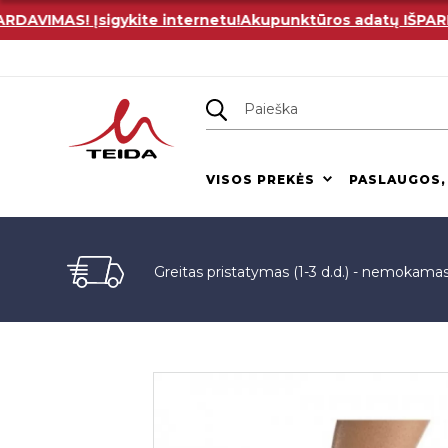
VIMAS! Įsigykite internetu!
Akupunktūros adatų IŠPARDAVI
VISOS PREKĖS
PASLAUGOS,
Greitas pristatymas (1-3 d.d.) - nemokama