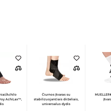
niai/Achilo
Čiurnos įtvaras su
MUELLER®
Joy AchiLax™,
stabilizuojančiais dirželiais,
įtvar
dis
universalus dydis