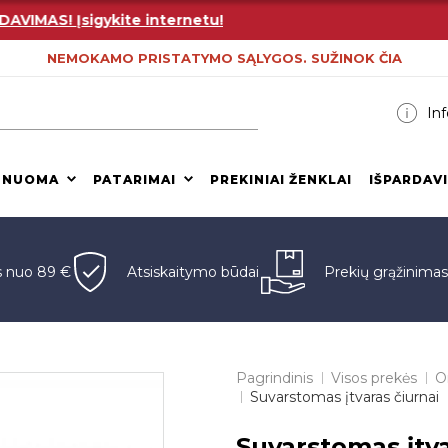
MAS! Įsigykite internetu!
NEMOKAMO PRISTATYMO SĄLYGOS. SUŽINOK ČIA
Inf
 NUOMA
PATARIMAI
PREKINIAI ŽENKLAI
IŠPARDAV
s nuo 89 €
Atsiskaitymo būdai
Prekių grąžinima
Pagrindinis
Visos prekės
O
Suvarstomas įtvaras čiurnai
Suvarstomas įtva