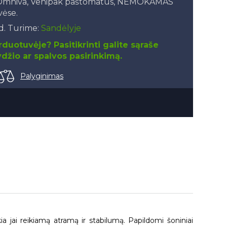
, Omniva, Venipak paštomatus, NEMOKAMAS
vėse.
.d. Turime:
Sandėlyje
duotuvėje? Pasitikrinti galite sąraše
džio ar spalvos pasirinkimą.
Palyginimas
kia jai reikiamą atramą ir stabilumą. Papildomi šoniniai