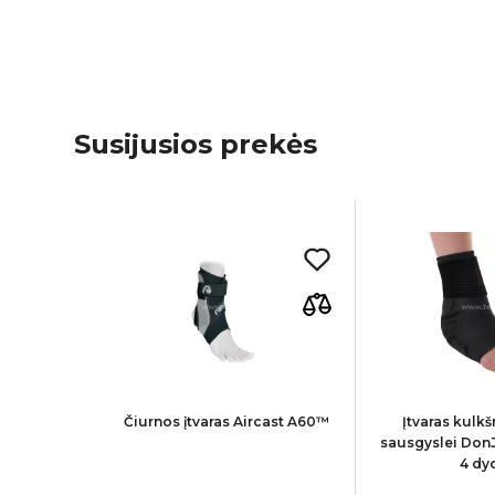
Susijusios prekės
čiurnos
Čiurnos įtvaras Aircast A60™
Įtvaras kulkš
das
sausgyslei Don
4 dy