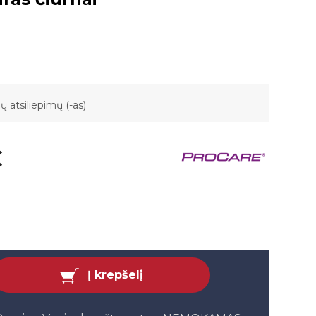
jų atsiliepimų (-as)
€
Į krepšelį