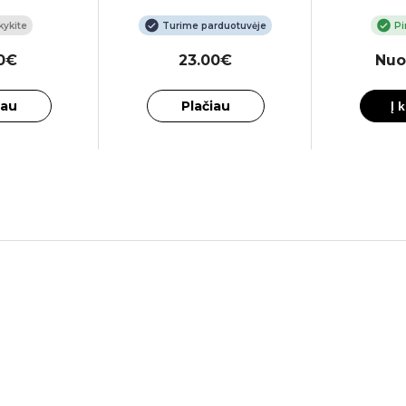
ykite
Turime parduotuvėje
Pi
00€
23.00€
Nuo
iau
Plačiau
Į 
įtvarą?