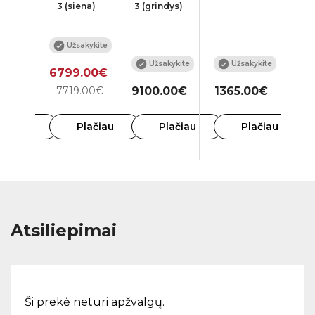
3 (siena)
3 (grindys)
Užsakykite
kykite
Užsakykite
Užsakykite
6799.00€
00€
7719.00€
9100.00€
1365.00€
6
lačiau
Plačiau
Plačiau
Plačiau
Atsiliepimai
Ši prekė neturi apžvalgų.