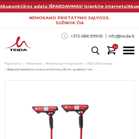
Akupunktūros adatų IŠPARDAVIMAS! Įsigykite internetu!
Akup
NEMOKAMO PRISTATYMO SĄLYGOS.
SUŽINOK ČIA
+370 686 99909
info@teida.lt
0
Pagrindinis
Visos prekės
Reabilitacija ir diagnostika
REDCORD terapija
Redcord neelastinė virvė su tvirtinimu 30 cm, raudona, 1 vnt