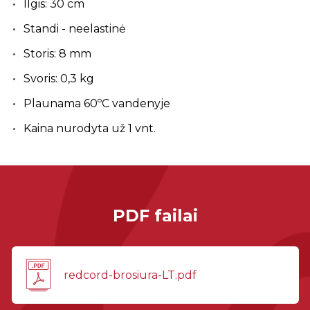
Ilgis: 30 cm
Standi - neelastinė
Storis: 8 mm
Svoris: 0,3 kg
Plaunama 60ºC vandenyje
Kaina nurodyta už 1 vnt.
PDF failai
redcord-brosiura-LT.pdf