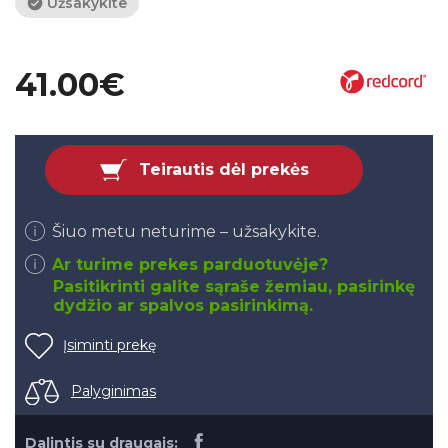
Užsakykite
41.00€
Teirautis dėl prekės
Šiuo metu neturime – užsakykite.
Ar turime prekes parduotuvėje?
Pasitikrinti galite sąraše žemiau, pasirinkę
dydžio ar spalvos pasirinkimą.
Įsiminti prekę
Palyginimas
Dalintis su draugais: