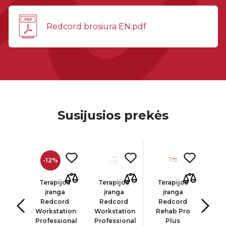
Redcord brosiura EN.pdf
Susijusios prekės
-12%
ord
Terapijos
Terapijos
Terapijos
Re
gos
įranga
įranga
įranga
ktas
Redcord
Redcord
Redcord
15
ble
Workstation
Workstation
Rehab Pro
s
m
Professional
Professional
Plus