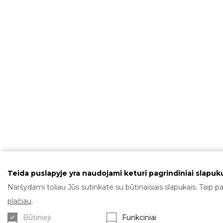
Teida puslapyje yra naudojami keturi pagrindiniai slapukų
Naršydami toliau Jūs sutinkate su būtinaisiais slapukais. Taip pa
plačiau
.
Būtinieji
Funkciniai