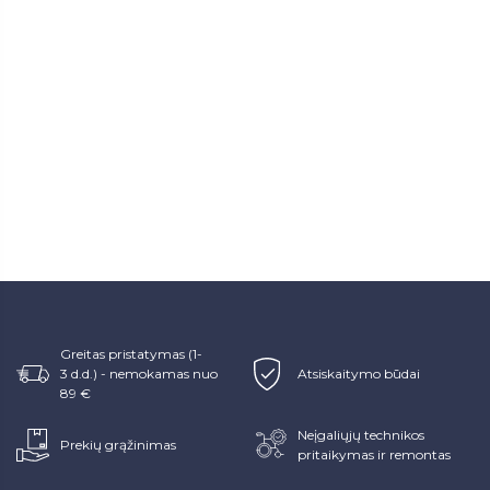
Greitas pristatymas (1-
3 d.d.) - nemokamas nuo
Atsiskaitymo būdai
89 €
Neįgaliųjų technikos
Prekių grąžinimas
pritaikymas ir remontas