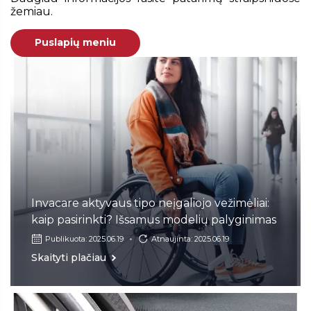
žemiau.
Puslapių meniu
Invacare aktyvaus tipo neįgaliojo vežimėliai:
kaip pasirinkti? Išsamus modelių palyginimas
Publikuota: 2025.06.19
Atnaujinta: 2025.06.19
Skaityti plačiau