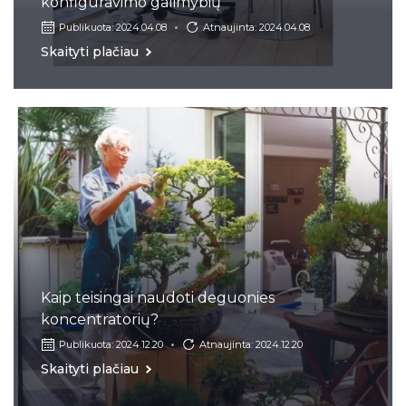
konfigūravimo galimybių
Publikuota: 2024.04.08
Atnaujinta: 2024.04.08
Skaityti plačiau
Kaip teisingai naudoti deguonies
koncentratorių?
Publikuota: 2024.12.20
Atnaujinta: 2024.12.20
Skaityti plačiau