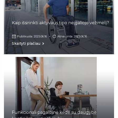
Kaip išsirinkti aktyvaus tipo neįgaliojo vežimėlį?
Publikuota: 2025.06.16
Atnaujinta: 2025.06.16
Skaityti plačiau
Funkcionali pagalbinė kėdė su daugybe