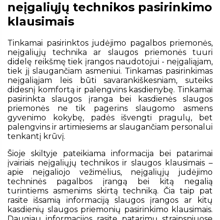
neįgaliųjų technikos pasirinkimo
klausimais
Tinkamai pasirinktos judėjimo pagalbos priemonės,
neįgaliųjų technika ar slaugos priemonės tuuri
didelę reikšmę tiek įrangos naudotojui - neįgaliąjam,
tiek jį slaugančiam asmeniui. Tinkamas pasirinkimas
neįgaliąjam leis būti savarankiškesniam, suteiks
didesnį komfortą ir palengvins kasdienybę. Tinkamai
pasirinkta slaugos įranga bei kasdienės slaugos
priemonės ne tik pagerins slaugomo asmens
gyvenimo kokybę, padės išvengti pragulų, bet
palengvins ir artimiesiems ar slaugančiam personalui
tenkantį krūvį.
Šioje skiltyje pateikiama informacija bei patarimai
įvairiais neįgaliųjų technikos ir slaugos klausimais –
apie neįgaliojo vežimėlius, neįgaliųjų judėjimo
techninės pagalbos įrangą bei kitą negalią
turintiems asmenims skirtą techniką. Čia taip pat
rasite išsamią informaciją slaugos įrangos ar kitų
kasdienių slaugos priemonių pasirinkimo klausimais.
Daugiau informacijos rasite patarimų straipsniuose