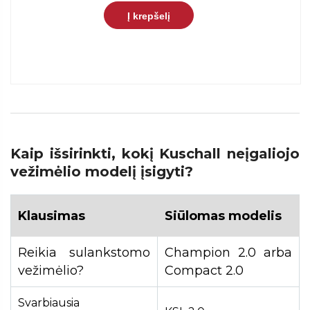
Į krepšelį
Kaip išsirinkti, kokį Kuschall neįgaliojo
vežimėlio modelį įsigyti?
Klausimas
Siūlomas modelis
Reikia sulankstomo
Champion 2.0 arba
vežimėlio?
Compact 2.0
Svarbiausia