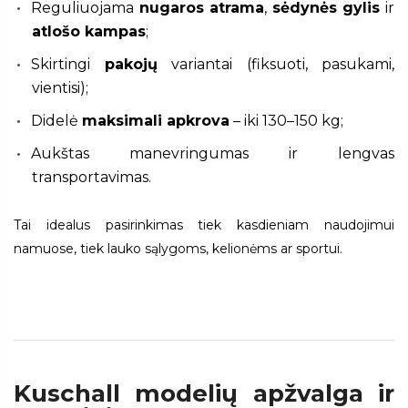
Reguliuojama
nugaros atrama
,
sėdynės gylis
ir
atlošo kampas
;
Skirtingi
pakojų
variantai (fiksuoti, pasukami,
vientisi);
Didelė
maksimali apkrova
– iki 130–150 kg;
Aukštas manevringumas ir lengvas
transportavimas.
Tai idealus pasirinkimas tiek kasdieniam naudojimui
namuose, tiek lauko sąlygoms, kelionėms ar sportui.
Kuschall modelių apžvalga ir