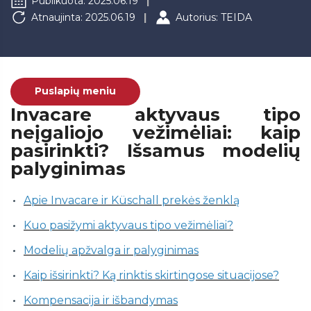
Publikuota: 2025.06.19
Atnaujinta: 2025.06.19
Autorius: TEIDA
Puslapių meniu
Invacare aktyvaus tipo
neįgaliojo vežimėliai: kaip
pasirinkti? Išsamus modelių
palyginimas
Apie Invacare ir Küschall prekės ženklą
Kuo pasižymi aktyvaus tipo vežimėliai?
Modelių apžvalga ir palyginimas
Kaip išsirinkti? Ką rinktis skirtingose situacijose?
Kompensacija ir išbandymas