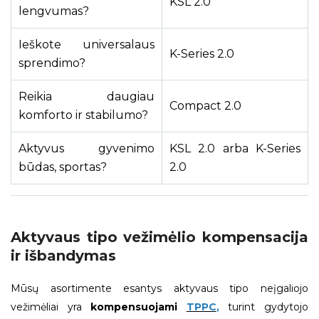
KSL 2.0
lengvumas?
Ieškote universalaus
K-Series 2.0
sprendimo?
Reikia daugiau
Compact 2.0
komforto ir stabilumo?
Aktyvus gyvenimo
KSL 2.0 arba K-Series
būdas, sportas?
2.0
Aktyvaus tipo vežimėlio kompensacija
ir išbandymas
Mūsų asortimente esantys aktyvaus tipo neįgaliojo
vežimėliai yra
kompensuojami
TPPC
,
tu
rint gydytojo