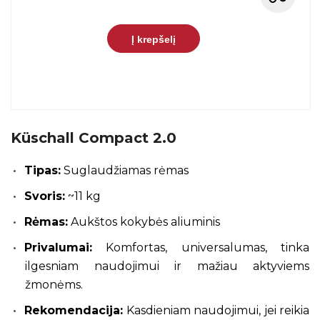
Į krepšelį
Küschall Compact 2.0
Tipas:
Suglaudžiamas rėmas
Svoris:
~11 kg
Rėmas:
Aukštos kokybės aliuminis
Privalumai:
Komfortas, universalumas, tinka
ilgesniam naudojimui ir mažiau aktyviems
žmonėms.
Rekomendacija:
Kasdieniam naudojimui, jei reikia