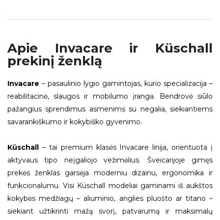
Apie Invacare ir Küschall
prekinį ženklą
Invacare
– pasaulinio lygio gamintojas, kurio specializacija –
reabilitacinė, slaugos ir mobilumo įranga. Bendrovė siūlo
pažangius sprendimus asmenims su negalia, siekiantiems
savarankiškumo ir kokybiško gyvenimo.
Küschall
– tai premium klasės Invacare linija, orientuota į
aktyvaus tipo neįgaliojo vežimėlius. Šveicarijoje gimęs
prekės ženklas garsėja moderniu dizainu, ergonomika ir
funkcionalumu. Visi Küschall modeliai gaminami iš aukštos
kokybės medžiagų – aliuminio, anglies pluošto ar titano –
siekiant užtikrinti mažą svorį, patvarumą ir maksimalų