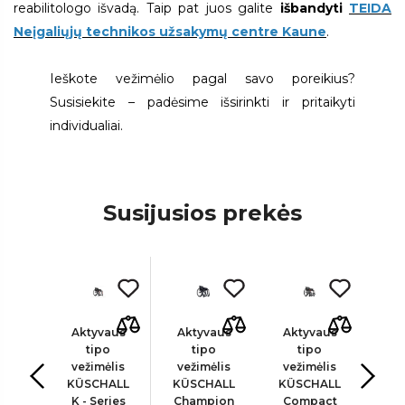
reabilitologo išvadą. Taip pat juos galite
išbandyti
TEIDA
Neįgaliųjų technikos užsakymų centre Kaune
.
Ieškote vežimėlio pagal savo poreikius?
Susisiekite – padėsime išsirinkti ir pritaikyti
individualiai.
Susijusios prekės
aus
Aktyvaus
Aktyvaus
Aktyvaus
Ak
o
tipo
tipo
tipo
ėlis
vežimėlis
vežimėlis
vežimėlis
ve
HALL
KÜSCHALL
KÜSCHALL
KÜSCHALL
KÜ
2.0
K - Series
Champion
Compact
K