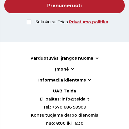
Sutinku su Teida
Privatumo politika
Parduotuvės, įrangos nuoma
Įmonė
Informacija klientams
UAB Teida
El. paštas:
info@teida.lt
Tel.:
+370 686 99909
Konsultuojame darbo dienomis
nuo: 8:00 iki 16:30