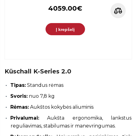
4059.00€
Į krepšelį
Küschall K-Series 2.0
Tipas:
Standus rėmas
Svoris:
nuo 7,8 kg
Rėmas:
Aukštos kokybės aliuminis
Privalumai:
Aukšta ergonomika, lankstus
reguliavimas, stabilumas ir manevringumas.