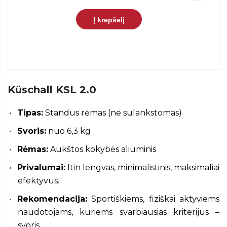
Į krepšelį
Küschall KSL 2.0
Tipas:
Standus rėmas (ne sulankstomas)
Svoris:
nuo 6,3 kg
Rėmas:
Aukštos kokybės aliuminis
Privalumai:
Itin lengvas, minimalistinis, maksimaliai
efektyvus.
Rekomendacija:
Sportiškiems, fiziškai aktyviems
naudotojams, kuriems svarbiausias kriterijus –
svoris.