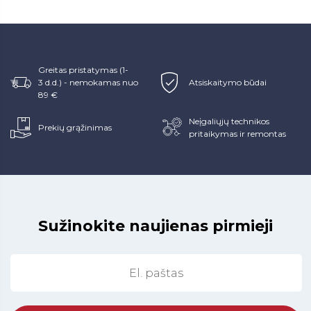
Greitas pristatymas (1-
3 d.d.) - nemokamas nuo
Atsiskaitymo būdai
89 €
Neįgaliųjų technikos
Prekių grąžinimas
pritaikymas ir remontas
Sužinokite naujienas pirmieji