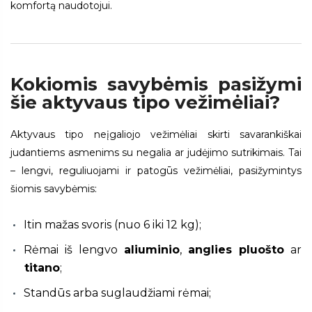
komfortą naudotojui.
Kokiomis savybėmis pasižymi
šie aktyvaus tipo vežimėliai?
Aktyvaus tipo neįgaliojo vežimėliai skirti savarankiškai
judantiems asmenims su negalia ar judėjimo sutrikimais. Tai
– lengvi, reguliuojami ir patogūs vežimėliai, pasižymintys
šiomis savybėmis:
Itin mažas svoris (nuo 6 iki 12 kg);
Rėmai iš lengvo
aliuminio
,
anglies pluošto
ar
titano
;
Standūs arba suglaudžiami rėmai;