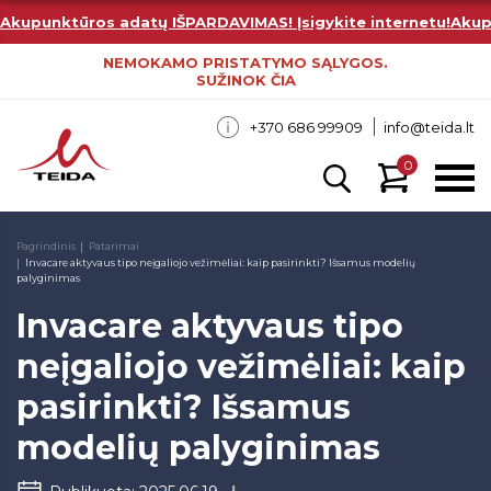
Akupunktūros adatų IŠPARDAVIMAS! Įsigykite internetu!
Akup
NEMOKAMO PRISTATYMO SĄLYGOS.
SUŽINOK ČIA
+370 686 99909
info@teida.lt
0
Pagrindinis
Patarimai
Invacare aktyvaus tipo neįgaliojo vežimėliai: kaip pasirinkti? Išsamus modelių
palyginimas
Invacare aktyvaus tipo
neįgaliojo vežimėliai: kaip
pasirinkti? Išsamus
modelių palyginimas