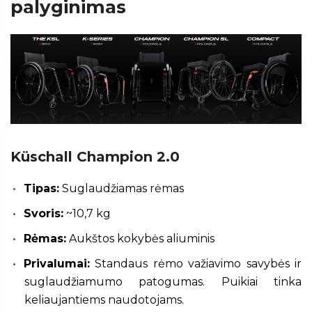
palyginimas
Küschall Champion 2.0
Tipas:
Suglaudžiamas rėmas
Svoris:
~10,7 kg
Rėmas:
Aukštos kokybės aliuminis
Privalumai:
Standaus rėmo važiavimo savybės ir
suglaudžiamumo patogumas. Puikiai tinka
keliaujantiems naudotojams.