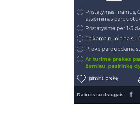
Pristatymas į namus
atsiėmimas parduotu
Pristatysime per 1-3 d
Taikoma nuolaida su 
Prekė parduodama su
Ar turime prekes par
žemiau, pasirinkę dy
Įsiminti prekę
Dalintis su draugais: