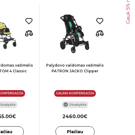
Gauk 5% nuolaidą
ldomas vežimėlis
Palydovo valdomas vežimėlis
Palydovo
OM 4 Classic
PATRON JACKO Clipper
PAT
KOMPENSACIJA
GALIMA KOMPENSACIJA
GALI
žsakykite
Užsakykite
65.00€
2460.00€
lačiau
Plačiau