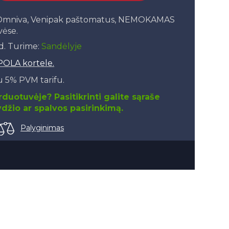
, Omniva, Venipak paštomatus, NEMOKAMAS
vėse.
.d. Turime:
Sandėlyje
POLA kortele.
 5% PVM tarifu.
duotuvėje? Pasitikrinti galite sąraše
džio ar spalvos pasirinkimą.
Palyginimas