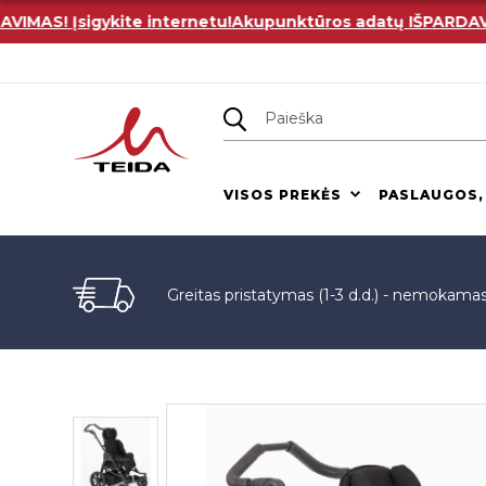
S! Įsigykite internetu!
Akupunktūros adatų IŠPARDAVIMAS!
VISOS PREKĖS
PASLAUGOS,
Greitas pristatymas (1-3 d.d.) - nemokama