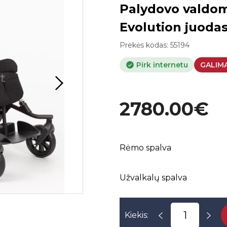
Palydovo valdom
Evolution juodas
Prekės kodas:
55194
Pirk internetu
GALIM
2780.00€
Rėmo spalva
Užvalkalų spalva
Kiekis: