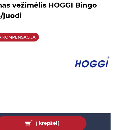
as vežimėlis HOGGI Bingo
/juodi
A KOMPENSACIJA
Į krepšelį