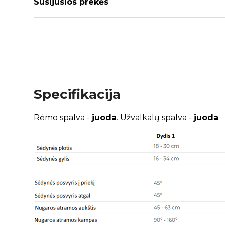
Susijusios prekės
Specifikacija
Rėmo spalva -
juoda
. Užvalkalų spalva -
juoda
.