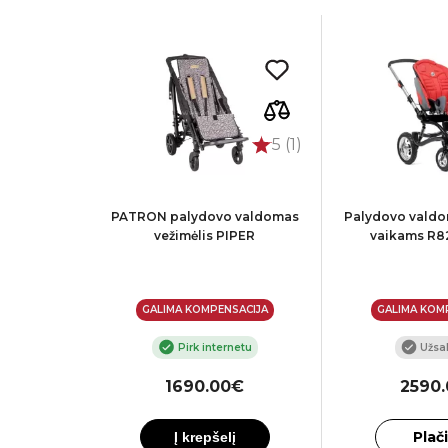
5 (1)
 vežimėlis
PATRON palydovo valdomas
Palydovo valdo
hilla
vežimėlis PIPER
vaikams R82
ACIJA
GALIMA KOMPENSACIJA
GALIMA KOM
te
Pirk internetu
Užsak
00€
1690.00€
2590
Plač
Į krepšelį