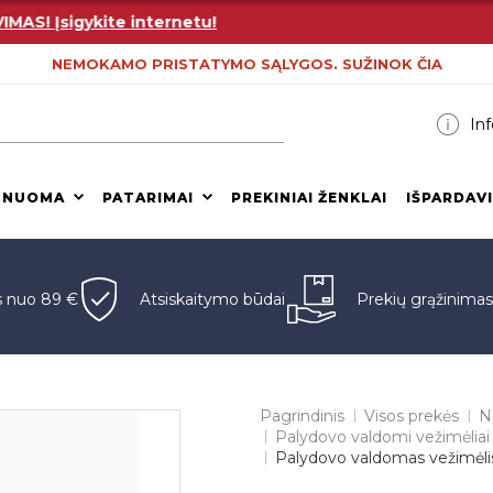
 Įsigykite internetu!
NEMOKAMO PRISTATYMO SĄLYGOS. SUŽINOK ČIA
Inf
 NUOMA
PATARIMAI
PREKINIAI ŽENKLAI
IŠPARDAV
s nuo 89 €
Atsiskaitymo būdai
Prekių grąžinima
Pagrindinis
Visos prekės
N
Palydovo valdomi vežimėliai
Palydovo valdomas vežimėli