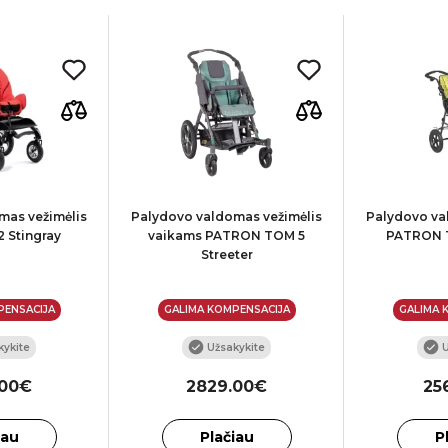
mas vežimėlis
Palydovo valdomas vežimėlis
Palydovo va
 Stingray
vaikams PATRON TOM 5
PATRON T
Streeter
PENSACIJA
GALIMA KOMPENSACIJA
GALIMA 
ykite
Užsakykite
U
.00€
2829.00€
25
iau
Plačiau
P