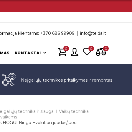
ormacija klientams:
+370 686 99909
info@teida.lt
0
0
0
IMAS
KONTAKTAI
s
Neįgaliųjų technikos pritaikymas ir remontas
eįgaliųjų technika ir slauga
Vaikų technika
 vaikams
s HOGGI Bingo Evolution juodas/juodi