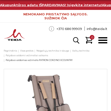
Akupunktūros adatų IŠPARDAVIMAS! Įsigykite internetu!
Akup
NEMOKAMO PRISTATYMO SĄLYGOS.
SUŽINOK ČIA
+370 686 99909
info@teida.lt
0
Pagrindinis
Visos prekės
Neįgaliųjų technika ir slauga
Vaikų technika
Palydovo valdomi vežimėliai vaikams
Palydovo valdomas vežimėlis PATRON CORZINO XCOUNTRY