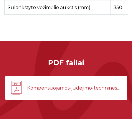
Sulankstyto vežimėlio aukštis (mm)
350
PDF failai
Kompensuojamos-judejimo-technines-pagalbos-priemones-2026-03-24(1).pdf