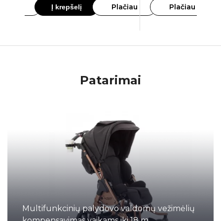
lačiau
Plačiau
Plačiau
Į krepšelį
Patarimai
Multifunkcinių palydovo valdomų vežimėlių
kompensavimas vaikams iki 18 m