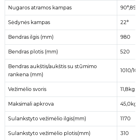
Nugaros atramos kampas
90°,89°
Sėdynės kampas
22°
Bendras ilgis (mm)
980
Bendras plotis (mm)
520
Bendras aukštis/aukštis su stūmimo
1010/10
rankena (mm)
Vežimėlio svoris
11,8kg
Maksimali apkrova
45,0kg
Sulankstyto vežimėlio ilgis(mm)
1170
Sulankstyto vežimėlio plotis(mm)
310