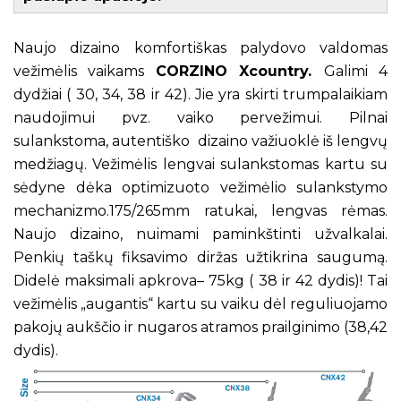
Naujo dizaino komfortiškas palydovo valdomas
vežimėlis vaikams
CORZINO Xcountry.
Galimi 4
dydžiai ( 30, 34, 38 ir 42). Jie yra skirti trumpalaikiam
naudojimui pvz. vaiko pervežimui. Pilnai
sulankstoma, autentiško dizaino važiuoklė iš lengvų
medžiagų. Vežimėlis lengvai sulankstomas kartu su
sėdyne dėka optimizuoto vežimėlio sulankstymo
mechanizmo.175/265mm ratukai, lengvas rėmas.
Naujo dizaino, nuimami paminkštinti užvalkalai.
Penkių taškų fiksavimo diržas užtikrina saugumą.
Didelė maksimali apkrova– 75kg ( 38 ir 42 dydis)! Tai
vežimėlis „augantis“ kartu su vaiku dėl reguliuojamo
pakojų aukščio ir nugaros atramos prailginimo (38,42
dydis).