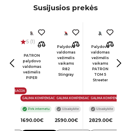
Susijusios prekės
5 (1)
ovo
Palydovo
Palydovo
Pa
mas
valdomas
valdomas
va
PATRON
ėlis
vežimėlis
vežimėlis
ve
palydovo
ams
vaikams
vaikams
P
valdomas
illa
R82
PATRON
T
vežimėlis
Stingray
TOM 5
C
PIPER
Streeter
 KOMPENSACIJA
GALIMA KOMPENSACIJA
GALIMA KOMPENSACIJA
GALIMA KOMPENSACIJA
GAL
kykite
Pirk internetu
Užsakykite
Užsakykite
o
.00€
1690.00€
2590.00€
2829.00€
25