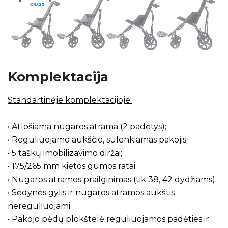
Komplektacija
Standartinėje komplektacijoje:
• Atlošiama nugaros atrama (2 padėtys);
• Reguliuojamo aukščio, sulenkiamas pakojis;
• 5 taškų imobilizavimo diržai;
• 175/265 mm kietos gumos ratai;
• Nugaros atramos prailginimas (tik 38, 42 dydžiams).
• Sėdynės gylis ir nugaros atramos aukštis
nereguliuojami;
• Pakojo pėdų plokštelė reguliuojamos padėties ir