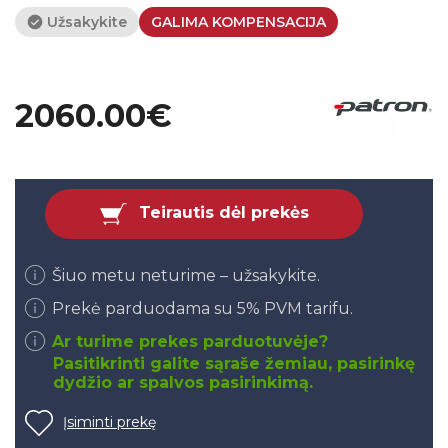
Užsakykite
GALIMA KOMPENSACIJA
2060.00€
Teirautis dėl prekės
Šiuo metu neturime – užsakykite.
Prekė parduodama su 5% PVM tarifu.
Ar turime prekes parduotuvėje?
Pasitikrinti galite sąraše žemiau, pasirinkę
dydžio ar spalvos pasirinkimą.
Įsiminti prekę