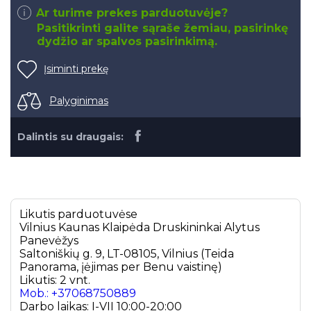
Ar turime prekes parduotuvėje?
Pasitikrinti galite sąraše žemiau, pasirinkę
dydžio ar spalvos pasirinkimą.
Įsiminti prekę
Palyginimas
Dalintis su draugais:
Likutis parduotuvėse
Vilnius
Kaunas
Klaipėda
Druskininkai
Alytus
Panevėžys
Saltoniškių g. 9, LT-08105, Vilnius (Teida
Panorama, įėjimas per Benu vaistinę)
Likutis: 2 vnt.
Mob.: +37068750889
Darbo laikas: I-VII 10:00-20:00