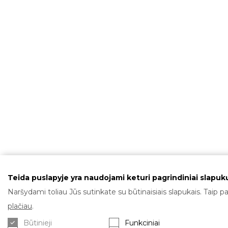
Teida puslapyje yra naudojami keturi pagrindiniai slapukų
Naršydami toliau Jūs sutinkate su būtinaisiais slapukais. Taip pa
plačiau
.
Būtinieji
Funkciniai