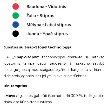
Juostos su Snap-Stop® technologija
Dėl
„Snap-Stop®“
technologijos mankšta su latekso
juostomis tampa daug saugesnė. Ši išskirtinė savybė
apsaugo juostą nuo staigaus plyšimo, kai juosta veikiama
didelėmis jėgomis, net jei yra įpjova ar pradūrimas.
Itin tamprios
„Moves“
juostos gali būti ištemptos iki 300 %, todėl jos itin
tinka viso kūno treniruotėms.