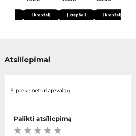
krepšelį
Į krepšelį
Į krepšelį
Į krepšelį
Atsiliepimai
Ši prekė neturi apžvalgų.
Palikti atsiliepimą