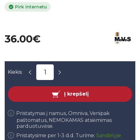
Pirk internetu
36.00€
Kiekis:
Į krepšelį
Pristatymas į namus, Omniva, Venipak
paštomatus, NEMOKAMAS atsiėmimas
parduotuvėse.
Pristatysime per 1-3 d.d. Turime:
Sandėlyje