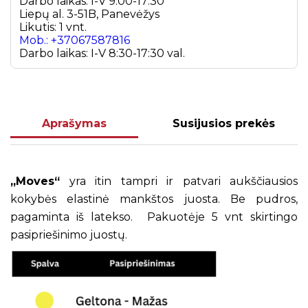
Darbo laikas: I-V 9:00-17:30
Liepų al. 3-51B, Panevėžys
Likutis: 1 vnt.
Mob.: +37067587816
Darbo laikas: I-V 8:30-17:30 val.
Aprašymas
Susijusios prekės
„Moves“
yra itin tampri ir patvari aukščiausios
kokybės elastinė mankštos juosta. Be pudros,
pagaminta iš latekso. Pakuotėje 5 vnt skirtingo
pasipriešinimo juostų.