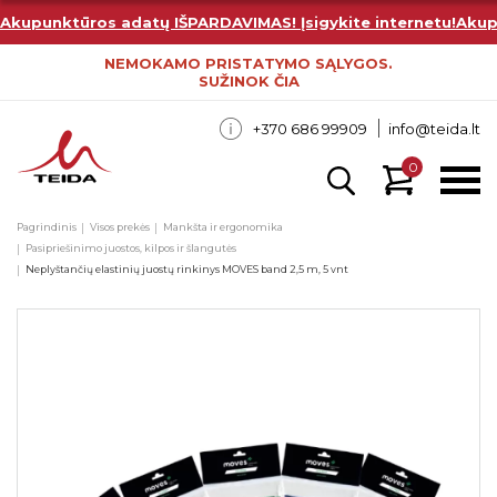
Akupunktūros adatų IŠPARDAVIMAS! Įsigykite internetu!
Akup
NEMOKAMO PRISTATYMO SĄLYGOS.
SUŽINOK ČIA
+370 686 99909
info@teida.lt
0
Pagrindinis
Visos prekės
Mankšta ir ergonomika
Pasipriešinimo juostos, kilpos ir šlangutės
Neplyštančių elastinių juostų rinkinys MOVES band 2,5 m, 5 vnt