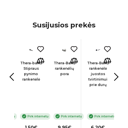
Susijusios prekės
inių
Thera-band
Thera-Band
Thera-Band
The
iešinimo
Stipraus
rankenėlių
rankenėlė
ju
ų-
pynimo
pora
juostos
ki
tų
rankenėlė
tvirtinimui
ys (3
prie durų
 su
ile
 internetu
Pirk internetu
Pirk internetu
Pirk internetu
90€
1.50€
9.95€
6.20€
1