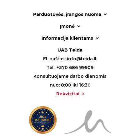
Parduotuvės, įrangos nuoma
Įmonė
Informacija klientams
UAB Teida
El. paštas:
info@teida.lt
Tel.:
+370 686 99909
Konsultuojame darbo dienomis
nuo: 8:00 iki 16:30
Rekvizitai