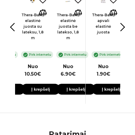
Band
Thera-Band
Thera-Band
Thera-Band
The
inė
elastinė
elastinė
apvali
el
a su
juosta su
juosta be
elastinė
ju
u, m
lateksu, 1,8
latekso, 1,8
juosta
lat
m
m
 internetu
Pirk internetu
Pirk internetu
Pirk internetu
o
Nuo
Nuo
Nuo
5€
10.50€
6.90€
1.90€
3
krepšelį
Į krepšelį
Į krepšelį
Į krepšelį
Patarimai