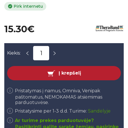
Pirk internetu
15.30€
Kiekis:
Į krepšelį
Pristatymas į namus, Omniva, Venipak
paštomatus, NEMOKAMAS atsiėmimas
parduotuvėse.
Pristatysime per 1-3 d.d. Turime:
Sandėlyje
Ar turime prekes parduotuvėje?
Pasitikrinti galite sąraše žemiau, pasirinkę