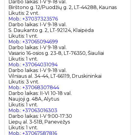
Darbo laikas: I-V 9-18 val.
Birštono g. 12/Puodžių g. 2, LT-44288, Kaunas
Likutis: 2 vnt.
Mob.: +37037323576
Darbo laikas: I-V 9-18 val.
S. Daukanto g. 2, LT-92124, Klaipėda
Likutis: 1 vnt.
Mob.: +37065094699
Darbo laikas: I-V 9-18 val.
Vasario 16-osios g. 23-8, LT-76350, Šiauliai
Likutis: 1 vnt.
Mob.: +37064031094
Darbo laikas: I-V 9-18 val.
Vilniaus al. 34-44, LT-66119, Druskininkai
Likutis: 3 vnt.
Mob.: +37068307844
Darbo laikas: II-VI 10-18 val.
Naujoji g. 48A, Alytus
Likutis: 1 vnt.
Mob.: +37063016303
Darbo laikas: I-V 9:00-17:30
Liepų al. 3-51B, Panevėžys
Likutis: 1 vnt.
Mob.: +37067587816