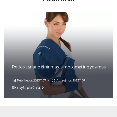
Peties sąnario išnirimas, simptomai ir gydymas
Publikuota: 2023.11.07
Atnaujinta: 2023.11.07
Skaityti plačiau