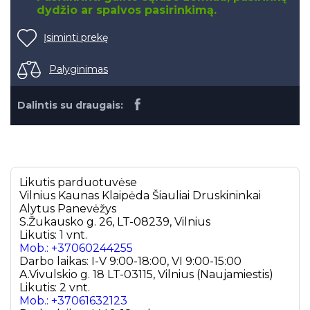
dydžio ar spalvos pasirinkimą.
Įsiminti prekę
Palyginimas
Dalintis su draugais:
Likutis parduotuvėse
Vilnius
Kaunas
Klaipėda
Šiauliai
Druskininkai
Alytus
Panevėžys
S.Žukausko g. 26, LT-08239, Vilnius
Likutis: 1 vnt.
Mob.: +37060244255
Darbo laikas: I-V 9:00-18:00, VI 9:00-15:00
A.Vivulskio g. 18 LT-03115, Vilnius (Naujamiestis)
Likutis: 2 vnt.
Mob.: +37061632123