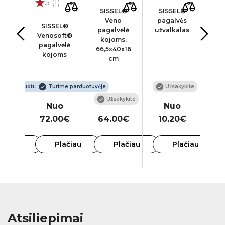
)
5 (1)
SISSEL®
SISSEL®
Pa
Veno
pagalvės
v
ninė
SISSEL®
pagalvėlė
užvalkalas
visk
vėlė
Venosoft®
kojoms,
ui
pagalvėlė
66,5x40x16
ams
kojoms
cm
ime parduotuvėje
Turime parduotuvėje
Užsakykite
Užsakykite
o
Nuo
Nuo
00€
72.00€
64.00€
10.20€
3
lačiau
Plačiau
Plačiau
Plačiau
Atsiliepimai