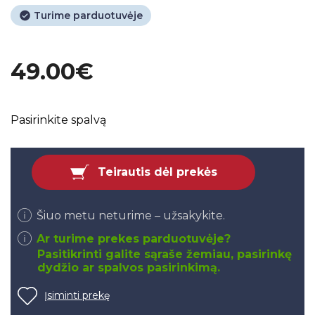
Turime parduotuvėje
49.00€
Pasirinkite spalvą
Teirautis dėl prekės
Šiuo metu neturime – užsakykite.
Ar turime prekes parduotuvėje?
Pasitikrinti galite sąraše žemiau, pasirinkę
dydžio ar spalvos pasirinkimą.
Įsiminti prekę