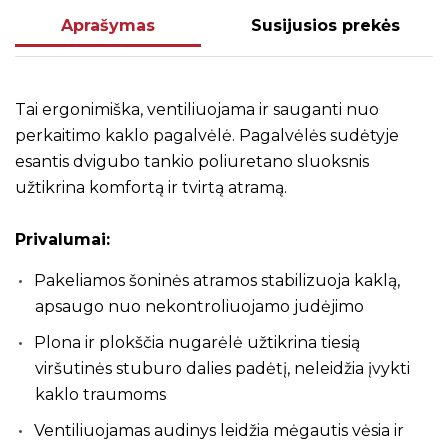
Aprašymas
Susijusios prekės
Tai ergonimiška, ventiliuojama ir sauganti nuo
perkaitimo kaklo pagalvėlė. Pagalvėlės sudėtyje
esantis dvigubo tankio poliuretano sluoksnis
užtikrina komfortą ir tvirtą atramą.
Privalumai:
Pakeliamos šoninės atramos stabilizuoja kaklą,
apsaugo nuo nekontroliuojamo judėjimo
Plona ir plokščia nugarėlė užtikrina tiesią
viršutinės stuburo dalies padėtį, neleidžia įvykti
kaklo traumoms
Ventiliuojamas audinys leidžia mėgautis vėsia ir