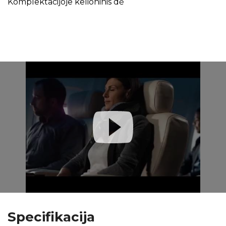
Komplektacijoje kelioninis dė
Specifikacija