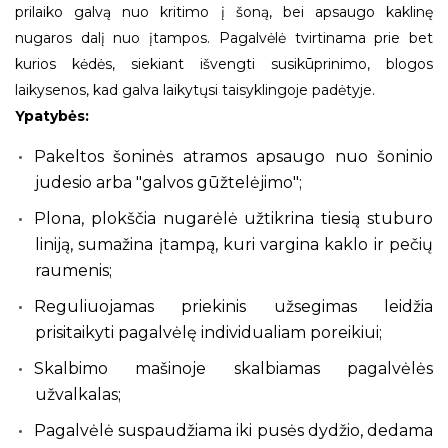
prilaiko galvą nuo kritimo į šoną, bei apsaugo kaklinę
nugaros dalį nuo įtampos. Pagalvėlė tvirtinama prie bet
kurios kėdės, siekiant išvengti susikūprinimo, blogos
laikysenos, kad galva laikytųsi taisyklingoje padėtyje.
Ypatybės:
Pakeltos šoninės atramos apsaugo nuo šoninio
judesio arba "galvos gūžtelėjimo";
Plona, plokščia nugarėlė užtikrina tiesią stuburo
liniją, sumažina įtampą, kuri vargina kaklo ir pečių
raumenis;
Reguliuojamas priekinis užsegimas leidžia
prisitaikyti pagalvėlę individualiam poreikiui;
Skalbimo mašinoje skalbiamas pagalvėlės
užvalkalas;
Pagalvėlė suspaudžiama iki pusės dydžio, dedama