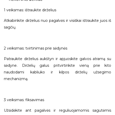
1 veiksmas: ištraukite dirželius
Atkabinkite dirželius nuo pagalvės ir visiškai ištraukite juos iš
sagčių.
2 veiksmas: tvirtinimas prie sėdynės
Patraukite dirželius aukštyn ir apjuoskite galvos atramą su
sėdyne. Dirželių galus pritvirtinkite vieną prie kito
naudodami kabliuko ir kilpos dirželių užsegimo
mechanizmą.
3 veiksmas: fiksavimas
Užsidėkite ant pagalvės ir reguliuojamomis sagutėmis