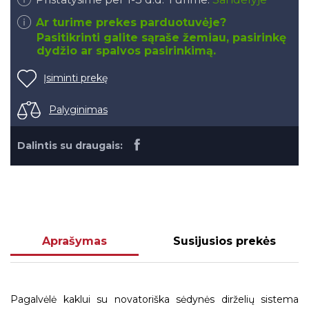
Ar turime prekes parduotuvėje?
Pasitikrinti galite sąraše žemiau, pasirinkę
dydžio ar spalvos pasirinkimą.
Įsiminti prekę
Palyginimas
Dalintis su draugais:
Aprašymas
Susijusios prekės
Pagalvėlė kaklui su novatoriška sėdynės dirželių sistema