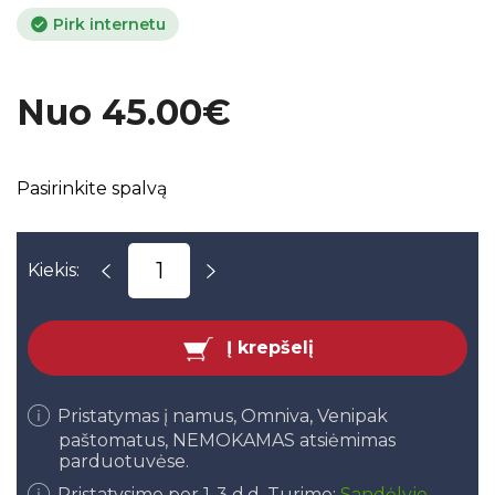
Pirk internetu
Nuo 45.00€
Pasirinkite spalvą
Kiekis:
Į krepšelį
Pristatymas į namus, Omniva, Venipak
paštomatus, NEMOKAMAS atsiėmimas
parduotuvėse.
Pristatysime per 1-3 d.d. Turime:
Sandėlyje