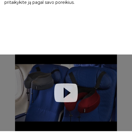
pritaikykite ją pagal savo poreikius.