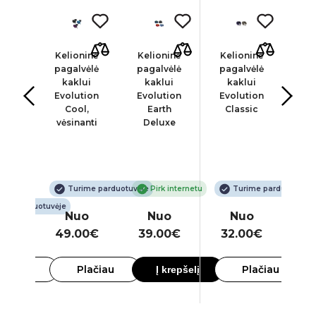
inis
Kelioninė
Kelioninė
Kelioninė
Ka
tas,
pagalvėlė
pagalvėlė
pagalvėlė
den
nas
kaklui
kaklui
kaklui
aki
2cm,
Evolution
Evolution
Evolution
kena
Cool,
Earth
Classic
vėsinanti
Deluxe
Turime parduotuvėje
Pirk internetu
Turime parduotuvėje
ime parduotuvėje
Nuo
Nuo
Nuo
00€
49.00€
39.00€
32.00€
2
lačiau
Plačiau
Plačiau
Į krepšelį