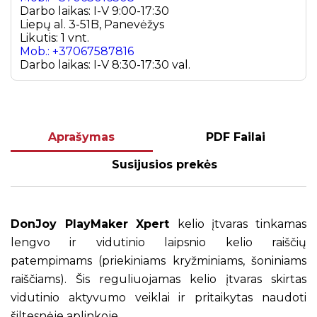
Darbo laikas: I-V 9:00-17:30
Liepų al. 3-51B, Panevėžys
Likutis: 1 vnt.
Mob.: +37067587816
Darbo laikas: I-V 8:30-17:30 val.
Aprašymas
PDF Failai
Susijusios prekės
DonJoy PlayMaker Xpert
kelio įtvaras tinkamas
lengvo ir vidutinio laipsnio kelio raiščių
patempimams (priekiniams kryžminiams, šoniniams
raiščiams). Šis reguliuojamas kelio įtvaras skirtas
vidutinio aktyvumo veiklai ir pritaikytas naudoti
šiltesnėje aplinkoje.