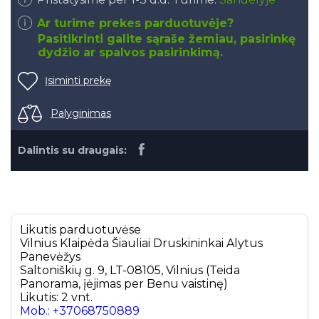
Ar turime prekes parduotuvėje?
Pasitikrinti galite sąraše žemiau, pasirinkę
dydžio ar spalvos pasirinkimą.
Įsiminti prekę
Palyginimas
Dalintis su draugais:
Likutis parduotuvėse
Vilnius
Klaipėda
Šiauliai
Druskininkai
Alytus
Panevėžys
Saltoniškių g. 9, LT-08105, Vilnius (Teida
Panorama, įėjimas per Benu vaistinę)
Likutis: 2 vnt.
Mob.: +37068750889