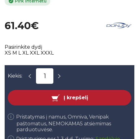
Pirk internetu
61.40€
Pasirinkite dydį
XS
M
L
XL
XXL
XXXL
Kiekis:
Į krepšelį
Pristatymas į namus, Omniva, Venipak
paštomatus, NEMOKAMAS atsiėmimas
parduotuvėse.
Pristatysime per 1-3 d.d. Turime:
Sandėlyje