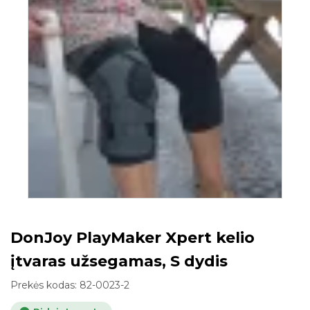
DonJoy PlayMaker Xpert kelio
įtvaras užsegamas, S dydis
Prekės kodas:
82-0023-2