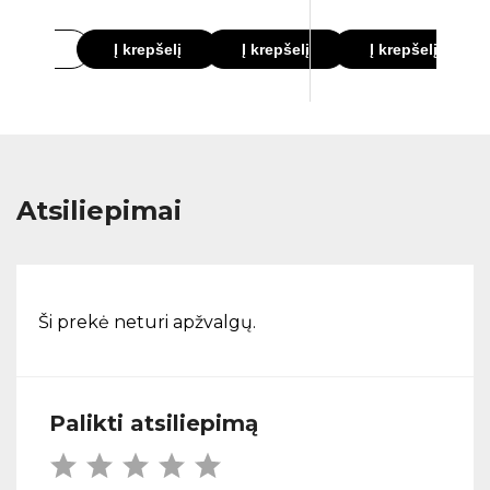
lačiau
Į krepšelį
Į krepšelį
Į krepšelį
Atsiliepimai
Ši prekė neturi apžvalgų.
Palikti atsiliepimą