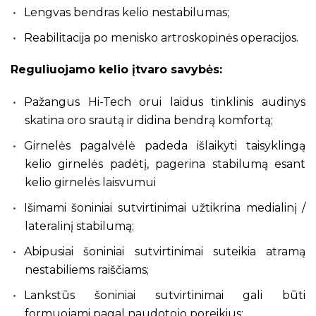
Lengvas bendras kelio nestabilumas;
Reabilitacija po menisko artroskopinės operacijos.
Reguliuojamo kelio įtvaro savybės:
Pažangus Hi-Tech orui laidus tinklinis audinys
skatina oro srautą ir didina bendrą komfortą;
Girnelės pagalvėlė padeda išlaikyti taisyklingą
kelio girnelės padėtį, pagerina stabilumą esant
kelio girnelės laisvumui
Išimami šoniniai sutvirtinimai užtikrina medialinį /
lateralinį stabilumą;
Abipusiai šoniniai sutvirtinimai suteikia atramą
nestabiliems raiščiams;
Lankstūs šoniniai sutvirtinimai gali būti
formuojami pagal naudotojo poreikius;