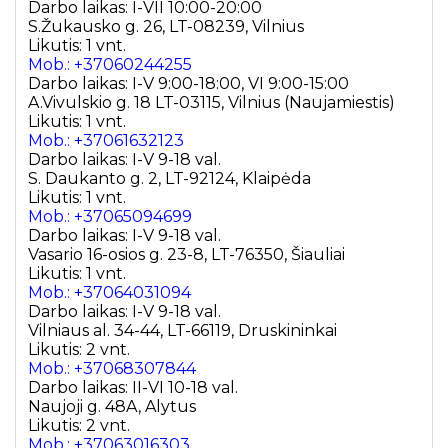
Darbo laikas: I-VII 10:00-20:00
S.Žukausko g. 26, LT-08239, Vilnius
Likutis: 1 vnt.
Mob.: +37060244255
Darbo laikas: I-V 9:00-18:00, VI 9:00-15:00
A.Vivulskio g. 18 LT-03115, Vilnius (Naujamiestis)
Likutis: 1 vnt.
Mob.: +37061632123
Darbo laikas: I-V 9-18 val.
S. Daukanto g. 2, LT-92124, Klaipėda
Likutis: 1 vnt.
Mob.: +37065094699
Darbo laikas: I-V 9-18 val.
Vasario 16-osios g. 23-8, LT-76350, Šiauliai
Likutis: 1 vnt.
Mob.: +37064031094
Darbo laikas: I-V 9-18 val.
Vilniaus al. 34-44, LT-66119, Druskininkai
Likutis: 2 vnt.
Mob.: +37068307844
Darbo laikas: II-VI 10-18 val.
Naujoji g. 48A, Alytus
Likutis: 2 vnt.
Mob.: +37063016303