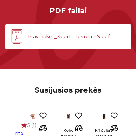
PDF failai
Playmaker_Xpert brosiura EN.pdf
Susijusios prekės
5 (1)
Kelio
KT šalčio