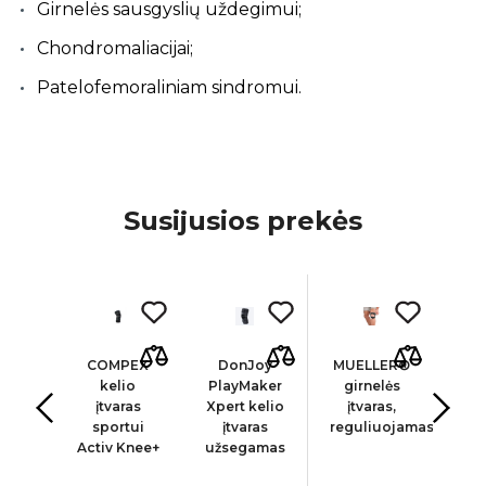
Girnelės sausgyslių uždegimui;
Chondromaliacijai;
Patelofemoraliniam sindromui.
Susijusios prekės
-
LER®
COMPEX
DonJoy
MUELLER®
MU
io
kelio
PlayMaker
girnelės
ras
įtvaras
Xpert kelio
įtvaras,
į
lei
sportui
įtvaras
reguliuojamas
gi
zuoti
Activ Knee+
užsegamas
stab