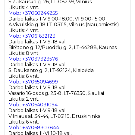
S.Žukausko g. 26, LT-08239, Vilnius
Likutis: 4 vnt.
Mob.: +37060244255
Darbo laikas: I-V 9:00-18:00, VI 9:00-15:00
A.Vivulskio g. 18 LT-03115, Vilnius (Naujamiestis)
Likutis: 4 vnt.
Mob.: +37061632123
Darbo laikas: I-V 9-18 val.
Birštono g. 12/Puodžių g. 2, LT-44288, Kaunas
Likutis: 8 vnt.
Mob.: +37037323576
Darbo laikas: I-V 9-18 val.
S. Daukanto g. 2, LT-92124, Klaipėda
Likutis: 6 vnt.
Mob.: +37065094699
Darbo laikas: I-V 9-18 val.
Vasario 16-osios g. 23-8, LT-76350, Šiauliai
Likutis: 2 vnt.
Mob.: +37064031094
Darbo laikas: I-V 9-18 val.
Vilniaus al. 34-44, LT-66119, Druskininkai
Likutis: 6 vnt.
Mob.: +37068307844
Darbo laikas: II-VI 10-18 val.