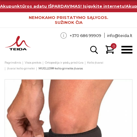
Akupunktūros adatų IŠPARDAVIMAS! Įsigykite internetu!
Akup
NEMOKAMO PRISTATYMO SĄLYGOS.
SUŽINOK ČIA
+370 686 99909
info@teida.lt
0
Pagrindinis
Visos prekės
Ortopedija ir pėdų priežiūra
Kelio įtvarai
Įtvarai kelio girnelei
MUELLER® kelio girnelės įtvaras