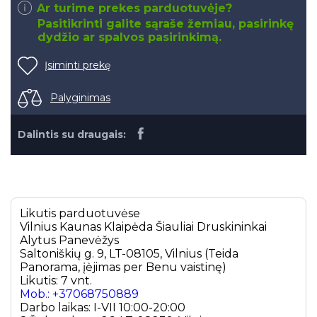
Ar turime prekes parduotuvėje?
Pasitikrinti galite sąraše žemiau, pasirinkę
dydžio ar spalvos pasirinkimą.
Įsiminti prekę
Palyginimas
Dalintis su draugais:
Likutis parduotuvėse
Vilnius
Kaunas
Klaipėda
Šiauliai
Druskininkai
Alytus
Panevėžys
Saltoniškių g. 9, LT-08105, Vilnius (Teida
Panorama, įėjimas per Benu vaistinę)
Likutis: 7 vnt.
Mob.: +37068750889
Darbo laikas: I-VII 10:00-20:00