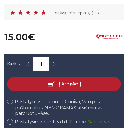
1 pirkėjų atsiliepimų (-as)
15.00€
Kiekis:
Į krepšelį
Pristatymas į namus, Omniva, Venipak
paštomatus, NEMOKAMAS atsiėmimas
parduotuvėse.
Pristatysime per 1-3 d.d. Turime:
Sandėlyje