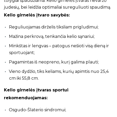
tolygiai spaudžiama. Kelio girnelės įtvaras nevaržo
judesių, bei leidžia optimaliai sureguliuoti spaudimą.
Kelio girnelės įtvaro savybės:
Reguliuojamas dirželis tiksliam prigludimui;
Mažina perkrovą, tenkančia kelio sąnariui;
Minkštas ir lengvas – patogus nešioti visą dieną ir
sportuojant;
Pagamintas iš neopreno, kurį galima plauti;
Vieno dydžio, tiks keliams, kurių apimtis nuo 25,4
cm iki 55,8 cm.
Kelio girnelės įtvaras sportui
rekomenduojamas:
Osgudo-Šlaterio sindromui;