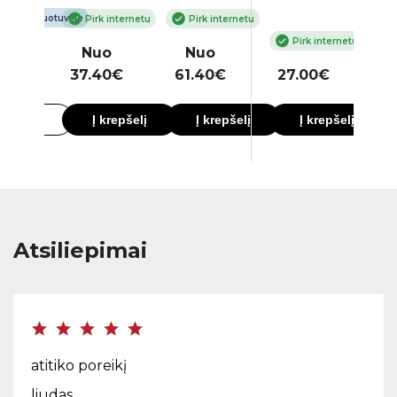
ime parduotuvėje
Pirk internetu
Pirk internetu
Pirk internetu
00€
3
Nuo
Nuo
90€
37.40€
61.40€
27.00€
4
lačiau
Į krepšelį
Į krepšelį
Į krepšelį
Atsiliepimai
atitiko poreikį
liudas