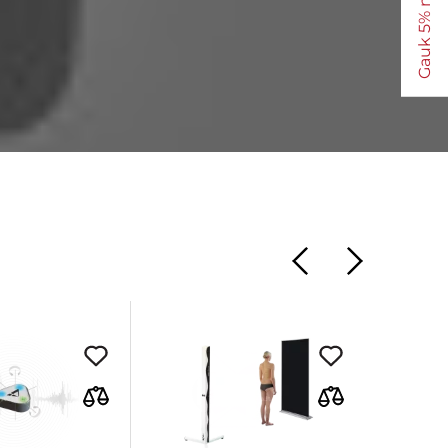
Gauk 5% nuolaidą