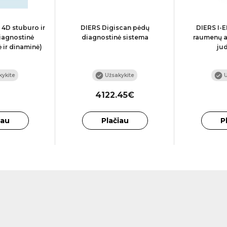
 4D stuburo ir
DIERS Digiscan pėdų
DIERS I-
iagnostinė
diagnostinė sistema
raumenų a
ė ir dinaminė)
ju
ykite
U
Užsakykite
4122.45€
iau
Plačiau
P