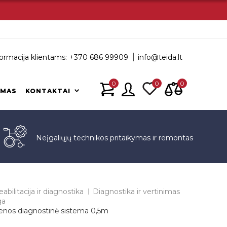
ormacija klientams:
+370 686 99909
info@teida.lt
0
0
0
IMAS
KONTAKTAI
s
Neįgaliųjų technikos pritaikymas ir remontas
abilitacija ir diagnostika
Diagnostika ir vertinimas
ga
enos diagnostinė sistema 0,5m