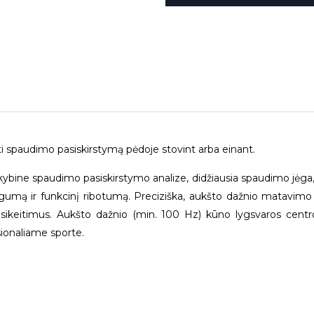
kti spaudimo pasiskirstymą pėdoje stovint arba einant.
ekybine spaudimo pasiskirstymo analize, didžiausia spaudimo jėga,
mą ir funkcinį ribotumą. Preciziška, aukšto dažnio matavimo tech
asikeitimus. Aukšto dažnio (min. 100 Hz) kūno lygsvaros centr
ionaliame sporte.