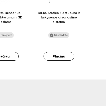
EMG sensorius,
DIERS Statico 3D stuburo ir
DIERS M
ktyvumui ir 3D
laikysenos diagnostinė
izokineti
desiams
sistema
/
žsakykite
Užsakykite
2
lačiau
Plačiau