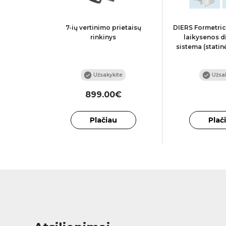
analizės
7-ių vertinimo prietaisų
DIERS Formetric
ir prekinis
rinkinys
laikysenos d
sistema (statin
te
Užsak
Užsakykite
899.00€
Plačiau
Plač