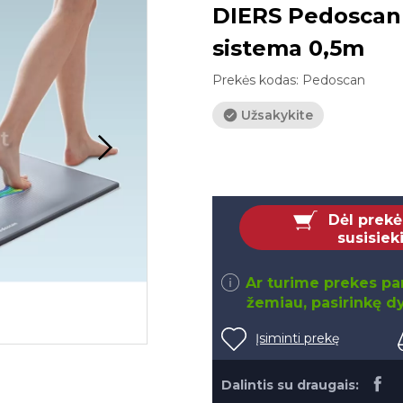
DIERS Pedoscan 
sistema 0,5m
Prekės kodas:
Pedoscan
Užsakykite
Dėl prekė
susisiek
Ar turime prekes par
žemiau, pasirinkę dy
Įsiminti prekę
Dalintis su draugais: