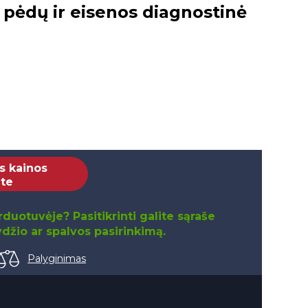
pėdų ir eisenos diagnostinė
s kainos
ite
duotuvėje? Pasitikrinti galite sąraše
džio ar spalvos pasirinkimą.
Palyginimas