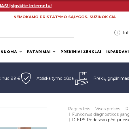
sigykite internetu!
NEMOKAMO PRISTATYMO SĄLYGOS. SUŽINOK ČIA
Inf
 NUOMA
PATARIMAI
PREKINIAI ŽENKLAI
IŠPARDAV
s nuo 89 €
Atsiskaitymo būdai
Prekių grąžinima
Pagrindinis
Visos prekės
Re
Funkcinės diagnostikos įran
DIERS Pedoscan pėdų ir eis