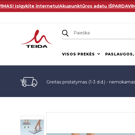
! Įsigykite internetu!
Akupunktūros adatų IŠPARDAVIMAS! Į
VISOS PREKĖS
PASLAUGOS,
Greitas pristatymas (1-3 d.d.) - nemokama