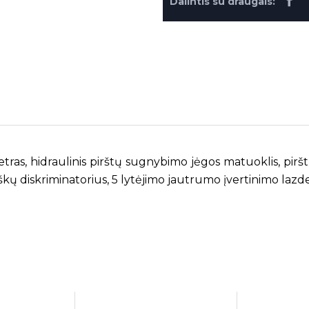
Dalintis su draugais:
ras, hidraulinis pirštų sugnybimo jėgos matuoklis, piršt
škų diskriminatorius, 5 lytėjimo jautrumo įvertinimo lazde