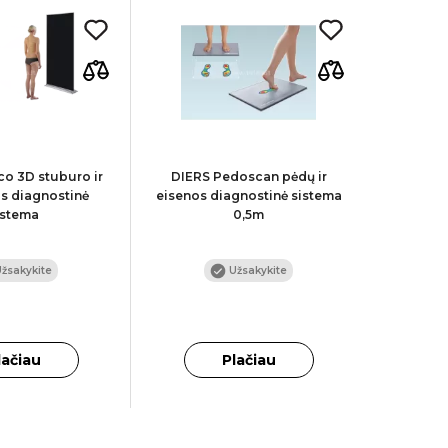
co 3D stuburo ir
DIERS Pedoscan pėdų ir
DIERS M
s diagnostinė
eisenos diagnostinė sistema
izokineti
istema
0,5m
/
žsakykite
Užsakykite
2
lačiau
Plačiau