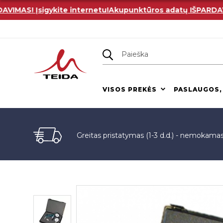
AS! Įsigykite internetu!
Akupunktūros adatų IŠPARDAVIMAS
VISOS PREKĖS
PASLAUGOS,
Greitas pristatymas (1-3 d.d.) - nemokama