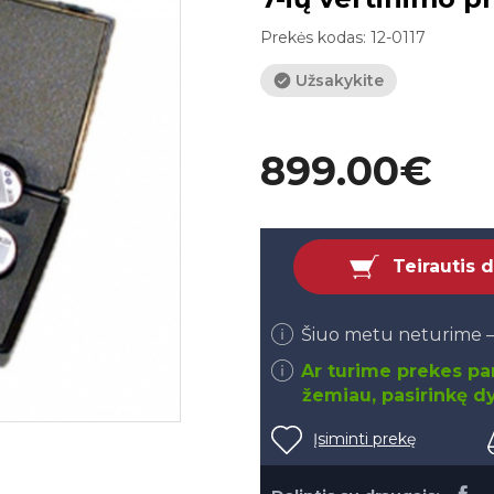
Prekės kodas:
12-0117
Užsakykite
899.00€
Teirautis 
Šiuo metu neturime –
Ar turime prekes par
žemiau, pasirinkę dy
Įsiminti prekę