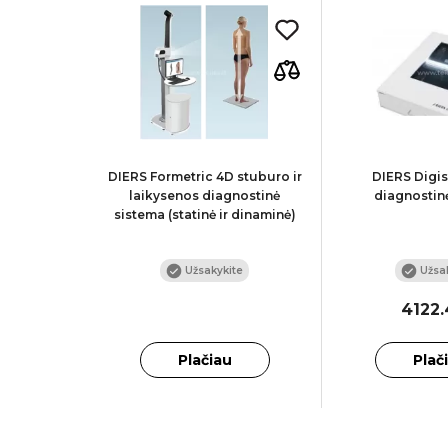
analizės
DIERS Formetric 4D stuburo ir
DIERS Digi
ir prekinis
laikysenos diagnostinė
diagnostin
sistema (statinė ir dinaminė)
te
Užsakykite
Užsak
4122
Plačiau
Plač