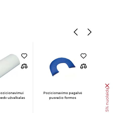
Gauk 5% nuolaidą
pozicionavimui
Pozicionavimo pagalvė
POSIME
edv užvalkalas
pusračio formos
volas g
ke