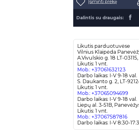
Įsiminti prekę
Dalintis su draugais:
Likutis parduotuvėse
Vilnius
Klaipėda
Panevėž
A.Vivulskio g. 18 LT-03115,
Likutis: 1 vnt.
Mob.: +37061632123
Darbo laikas: I-V 9-18 val.
S. Daukanto g. 2, LT-9212
Likutis: 1 vnt.
Mob.: +37065094699
Darbo laikas: I-V 9-18 val.
Liepų al. 3-51B, Panevėžy
Likutis: 1 vnt.
Mob.: +37067587816
Darbo laikas: I-V 8:30-17:3