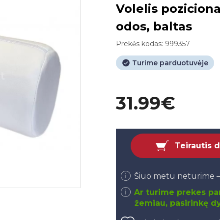
Volelis pozicion
odos, baltas
Prekės kodas:
999357
Turime parduotuvėje
31.99€
Teirautis 
Šiuo metu neturime –
Ar turime prekes par
žemiau, pasirinkę dy