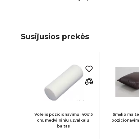
Susijusios prekės
 veido
Volelis pozicionavimui 40x15
Smėlio maiše
 užsegimu,
cm, medvilniniu užvalkalu,
pozicionavim
yna
baltas