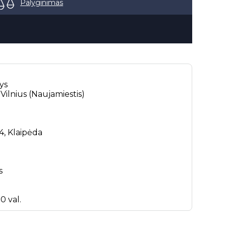
Palyginimas
ys
 Vilnius (Naujamiestis)
4, Klaipėda
s
0 val.