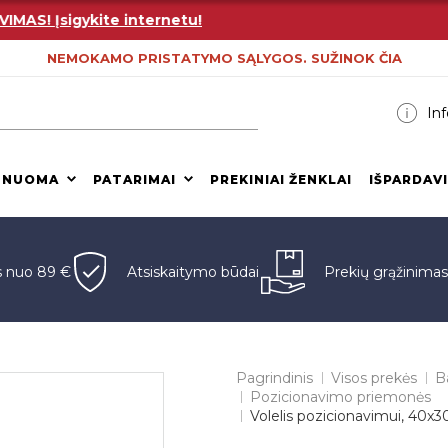
! Įsigykite internetu!
NEMOKAMO PRISTATYMO SĄLYGOS. SUŽINOK ČIA
Inf
 NUOMA
PATARIMAI
PREKINIAI ŽENKLAI
IŠPARDAV
s nuo 89 €
Atsiskaitymo būdai
Prekių grąžinima
Pagrindinis
Visos prekės
B
Pozicionavimo priemonės
Volelis pozicionavimui, 40x30