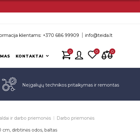
ormacija klientams:
+370 686 99909
info@teida.lt
0
0
0
IMAS
KONTAKTAI
s
Neįgaliųjų technikos pritaikymas ir remontas
aldai ir darbo priemonės
Darbo priemonės
 cm, dirbtinės odos, baltas