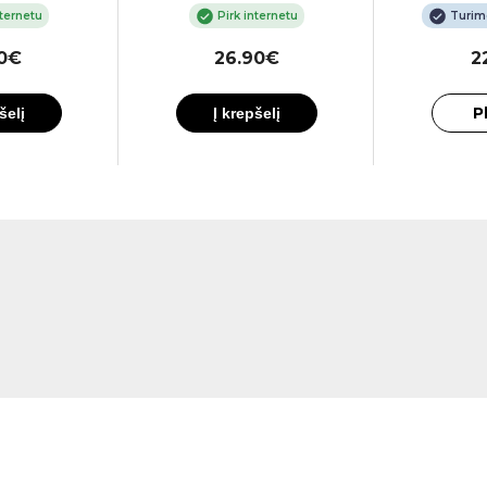
nternetu
Pirk internetu
Turim
20€
26.90€
2
P
šelį
Į krepšelį