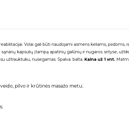
eabilitacijai. Volai gali būti naudojami asmens keliams, pėdoms, 
r sąnarių kapsulių įtampą apatinių galūnių ir nugaros srityse, užtik
 su užtrauktuku, nusegamas. Spalva: balta.
Kaina už 1 vnt.
Matmen
veido, pilvo ir krūtinės masažo metu;
s;