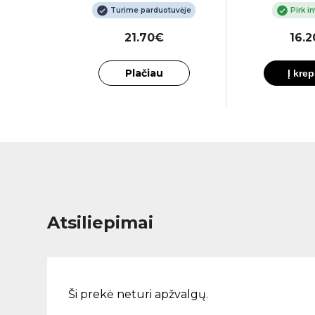
tuvėje
Turime parduotuvėje
Pirk i
€
21.70€
16.
Plačiau
Į krep
Atsiliepimai
Ši prekė neturi apžvalgų.