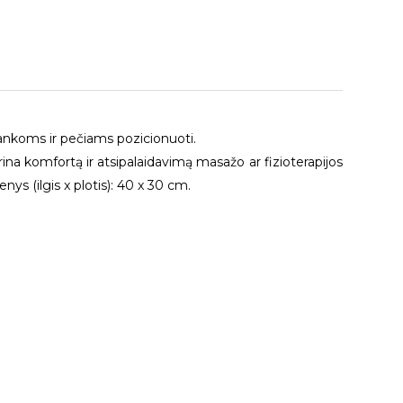
rankoms ir pečiams pozicionuoti.
rina komfortą ir atsipalaidavimą masažo ar fizioterapijos
ys (ilgis x plotis): 40 x 30 cm.