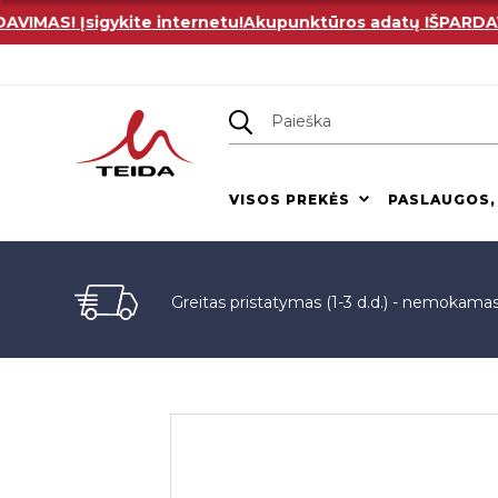
AS! Įsigykite internetu!
Akupunktūros adatų IŠPARDAVIMAS
VISOS PREKĖS
PASLAUGOS,
Greitas pristatymas (1-3 d.d.) - nemokama