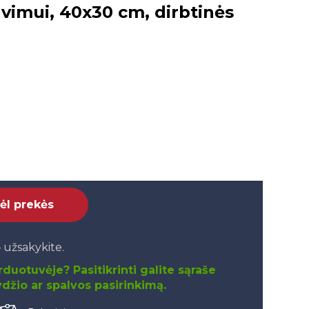
avimui, 40x30 cm, dirbtinės
dėl prekės
 užsakykite.
duotuvėje? Pasitikrinti galite sąraše
džio ar spalvos pasirinkimą.