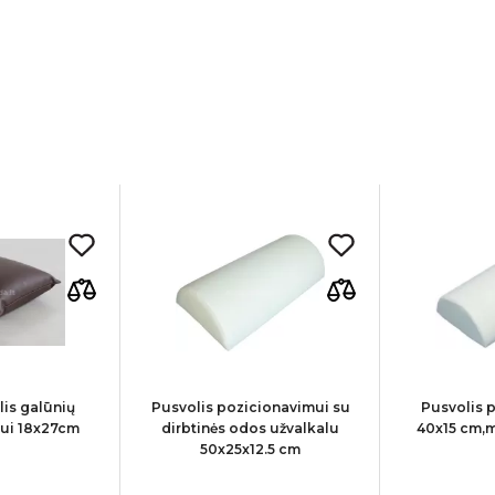
lis galūnių
Pusvolis pozicionavimui su
Pusvolis 
ui 18x27cm
dirbtinės odos užvalkalu
40x15 cm,m
50x25x12.5 cm