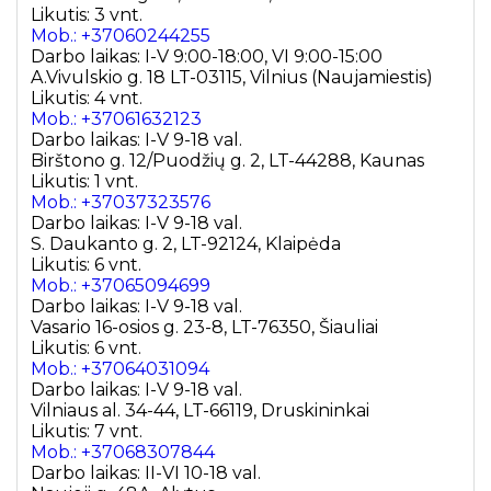
Likutis: 3 vnt.
Mob.: +37060244255
Darbo laikas: I-V 9:00-18:00, VI 9:00-15:00
A.Vivulskio g. 18 LT-03115, Vilnius (Naujamiestis)
Likutis: 4 vnt.
Mob.: +37061632123
Darbo laikas: I-V 9-18 val.
Birštono g. 12/Puodžių g. 2, LT-44288, Kaunas
Likutis: 1 vnt.
Mob.: +37037323576
Darbo laikas: I-V 9-18 val.
S. Daukanto g. 2, LT-92124, Klaipėda
Likutis: 6 vnt.
Mob.: +37065094699
Darbo laikas: I-V 9-18 val.
Vasario 16-osios g. 23-8, LT-76350, Šiauliai
Likutis: 6 vnt.
Mob.: +37064031094
Darbo laikas: I-V 9-18 val.
Vilniaus al. 34-44, LT-66119, Druskininkai
Likutis: 7 vnt.
Mob.: +37068307844
Darbo laikas: II-VI 10-18 val.