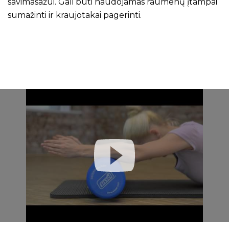
savimasažui. Gali būti naudojamas raumenų įtampai
sumažinti ir kraujotakai pagerinti.