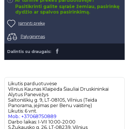
Ar turime prekes parduotuvėje?
Pasitikrinti galite sąraše žemiau, pasirinkę
dydžio ar spalvos pasirinkimą.
Įsiminti prekę
Palyginimas
Dalintis su draugais:
Likutis parduotuvėse
Vilnius
Kaunas
Klaipėda
Šiauliai
Druskininkai
Alytus
Panevėžys
Saltoniškių g. 9, LT-08105, Vilnius (Teida
Panorama, įėjimas per Benu vaistinę)
Likutis: 6 vnt.
Mob.: +37068750889
Darbo laikas: I-VII 10:00-20:00
S.Žukausko g. 26, LT-08239, Vilnius