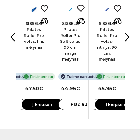
Band
SISSEL®
SISSEL®
SISSEL®
Bla
sčio
Pilates
Pilates
Pilates
, 90
Roller Pro
Roller Pro
Roller Pro
St
gio
volas, 1 m,
Soft volas,
volas-
mėlynas
90 cm,
ritinys, 90
fa
margai
cm,
mėlynas
mėlynas
ime parduotuvėje
Pirk internetu
Turime parduotuvėje
Pirk internetu
90€
47.50€
44.95€
45.95€
4
lačiau
Plačiau
Į krepšelį
Į krepšelį