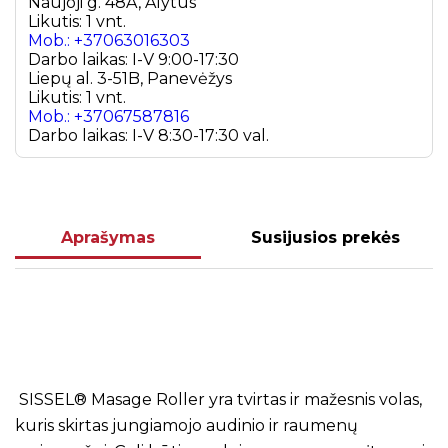
Naujoji g. 48A, Alytus
Likutis: 1 vnt.
Mob.: +37063016303
Darbo laikas: I-V 9:00-17:30
Liepų al. 3-51B, Panevėžys
Likutis: 1 vnt.
Mob.: +37067587816
Darbo laikas: I-V 8:30-17:30 val.
Aprašymas
Susijusios prekės
SISSEL® Masage Roller yra tvirtas ir mažesnis volas,
kuris skirtas jungiamojo audinio ir raumenų