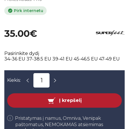
Pirk internetu
35.00€
Pasirinkite dydį
34-36 EU
37-38.5 EU
39-41 EU
45-46.5 EU
47-49 EU
Kiekis:
Į krepšelį
Pristatymas į namus, Omniva, Venipak
paštomatus, NEMOKAMAS atsiėmimas