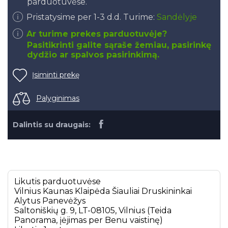
parduotuvėse.
Pristatysime per 1-3 d.d. Turime:
Sandėlyje
Ar turime prekes parduotuvėje?
Pasitikrinti galite sąraše žemiau, pasirinkę
dydžio ar spalvos pasirinkimą.
Įsiminti prekę
Palyginimas
Dalintis su draugais:
Likutis parduotuvėse
Vilnius
Kaunas
Klaipėda
Šiauliai
Druskininkai
Alytus
Panevėžys
Saltoniškių g. 9, LT-08105, Vilnius (Teida
Panorama, įėjimas per Benu vaistinę)