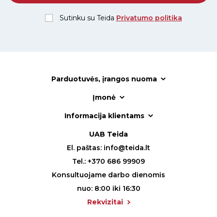
Sutinku su Teida
Privatumo politika
Parduotuvės, įrangos nuoma
Įmonė
Informacija klientams
UAB Teida
El. paštas:
info@teida.lt
Tel.:
+370 686 99909
Konsultuojame darbo dienomis
nuo: 8:00 iki 16:30
Rekvizitai