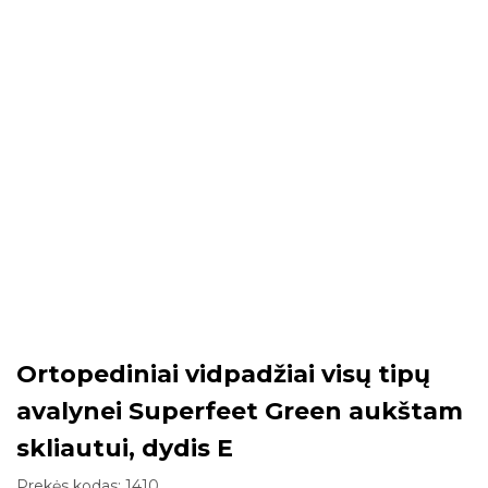
Ortopediniai vidpadžiai visų tipų
avalynei Superfeet Green aukštam
skliautui, dydis E
Prekės kodas:
1410