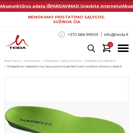
Akupunktūros adatų IŠPARDAVIMAS! Įsigykite internetu!
Akup
NEMOKAMO PRISTATYMO SĄLYGOS.
SUŽINOK ČIA
+370 686 99909
info@teida.lt
0
Pagrindinis
Visos prekės
Ortopedija ir pėdų priežiūra
Ortopediniai vidpadžiai
Ortopediniai vidpadžiai visų tipų avalynei Superfeet Green aukštam skliautui, dydis E