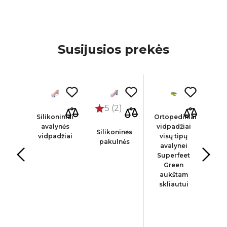
Susijusios prekės
5 (2)
diniai
Silikoniniai
Ortopediniai
Ort
žiai
avalynės
vidpadžiai
vid
Silikoninės
enei
vidpadžiai
visų tipų
vid
pakulnės
nei
avalynei
a
ex
Superfeet
sk
al
Green
kor
ort
aukštam
A
0,
skliautui
C
am
Co
tui,
ms
v