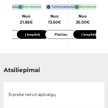
ime parduotuvėje
Pirk internetu
Turime parduotuvėje
Pirk internetu
o
Nuo
Nuo
Nuo
00€
21.85€
13.50€
35.00€
6
lačiau
Plačiau
Į krepšelį
Į krepšelį
Atsiliepimai
Ši prekė neturi apžvalgų.