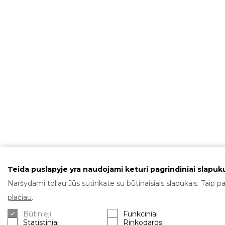
Teida puslapyje yra naudojami keturi pagrindiniai slapukų
Naršydami toliau Jūs sutinkate su būtinaisiais slapukais. Taip pa
plačiau
.
Būtinieji
Funkciniai
Statistiniai
Rinkodaros