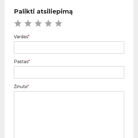
Palikti atsiliepimą
Vardas
Paštas
Žinutė