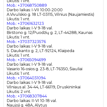
Likutis: 1 vnt.
Mob.: +37068750889
Darbo laikas: I-VII 10:00-20:00
A.Vivulskio g. 18 LT-03115, Vilnius (Naujamiestis)
Likutis: 1 vnt.
Mob.: +37061632123
Darbo laikas: I-V 9-18 val.
Birštono g. 12/Puodžių g. 2, LT-44288, Kaunas
Likutis: 1 vnt.
Mob.: +37037323576
Darbo laikas: I-V 9-18 val.
S. Daukanto g. 2, LT-92124, Klaipėda
Likutis: 1 vnt.
Mob.: +37065094699
Darbo laikas: I-V 9-18 val.
Vasario 16-osios g. 23-8, LT-76350, Šiauliai
Likutis: 1 vnt.
Mob.: +37064031094
Darbo laikas: I-V 9-18 val.
Vilniaus al. 34-44, LT-66119, Druskininkai
Likutis: 2 vnt.
Mob.: +37068307844
Darbo laikas: II-VI 10-18 val.
Naujoji g. 48A, Alytus