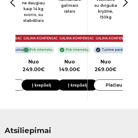
ne daugiau
AN
galiniais
su dviguba
Eco
kaip 14 kg
ratais
kryžme,
svorio, su
150kg
stabdžiais
 KOMPENSACIJA
GALIMA KOMPENSACIJA
GALIMA KOMPENSACIJA
GALIMA KOMPENSACIJA
GAL
ime parduotuvėje
Pirk internetu
Pirk internetu
Turime parduotuvėje
o
Nuo
Nuo
Nuo
00€
249.00€
149.00€
269.00€
26
lačiau
Plačiau
Į krepšelį
Į krepšelį
Atsiliepimai