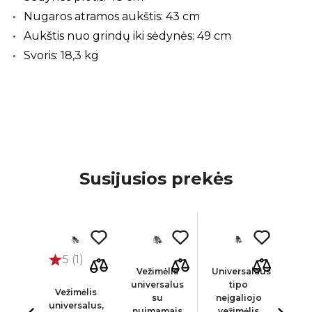
Nugaros atramos aukštis: 43 cm
Aukštis nuo grindų iki sėdynės: 49 cm
Svoris: 18,3 kg
Susijusios prekės
ja
5 (1)
salaus
Vežimėlis
Universalaus
Uni
o
universalus
tipo
Vežimėlis
iojo
su
neįgaliojo
neį
universalus,
ėlis
nuimamais
vežimėlis
ve