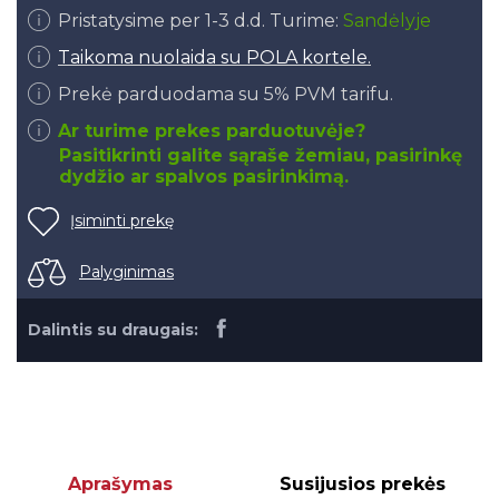
Pristatysime per 1-3 d.d. Turime:
Sandėlyje
Taikoma nuolaida su POLA kortele.
Prekė parduodama su 5% PVM tarifu.
Ar turime prekes parduotuvėje?
Pasitikrinti galite sąraše žemiau, pasirinkę
dydžio ar spalvos pasirinkimą.
Įsiminti prekę
Palyginimas
Dalintis su draugais:
Aprašymas
Susijusios prekės