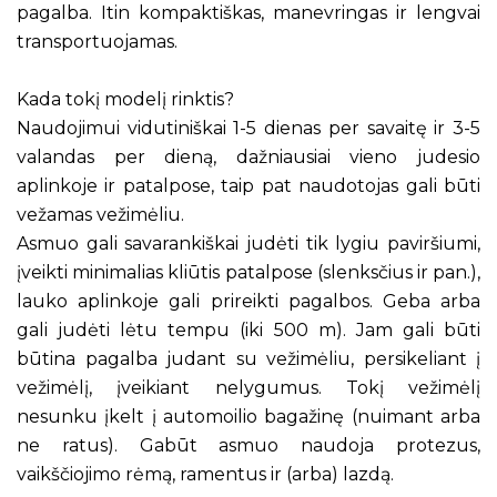
pagalba. Itin kompaktiškas, manevringas ir lengvai
transportuojamas.
Kada tokį modelį rinktis?
Naudojimui vidutiniškai 1-5 dienas per savaitę ir 3-5
valandas per dieną, dažniausiai vieno judesio
aplinkoje ir patalpose, taip pat naudotojas gali būti
vežamas vežimėliu.
Asmuo gali savarankiškai judėti tik lygiu paviršiumi,
įveikti minimalias kliūtis patalpose (slenksčius ir pan.),
lauko aplinkoje gali prireikti pagalbos. Geba arba
gali judėti lėtu tempu (iki 500 m). Jam gali būti
būtina pagalba judant su vežimėliu, persikeliant į
vežimėlį, įveikiant nelygumus. Tokį vežimėlį
nesunku įkelt į automoilio bagažinę (nuimant arba
ne ratus). Gabūt asmuo naudoja protezus,
vaikščiojimo rėmą, ramentus ir (arba) lazdą.