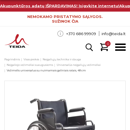
Akupunktūros adatų IŠPARDAVIMAS! Įsigykite internetu!
Akup
NEMOKAMO PRISTATYMO SĄLYGOS.
SUŽINOK ČIA
+370 686 99909
info@teida.lt
0
Pagrindinis
Visos prekės
Neįgaliųjų technika ir slauga
Neįgaliojo vežimėliai suaugusiems
Universalūs neįgaliųjų vežimėliai
Vežimėlis universalus su nuimamais galiniais ratais, 48 cm