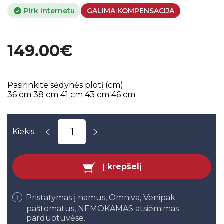
Pirk internetu
GALIMA KOMPENSACIJA
149.00€
Pasirinkite sėdynės plotį (cm)
36 cm
38 cm
41 cm
43 cm
46 cm
Kiekis:
Į krepšelį
Pristatymas į namus, Omniva, Venipak
paštomatus, NEMOKAMAS atsiėmimas
parduotuvėse.