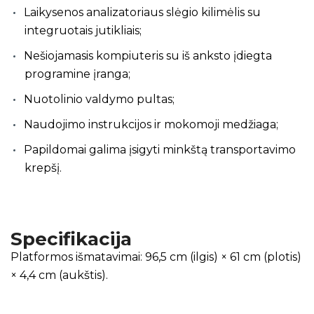
Laikysenos analizatoriaus slėgio kilimėlis su
integruotais jutikliais;
Nešiojamasis kompiuteris su iš anksto įdiegta
programine įranga;
Nuotolinio valdymo pultas;
Naudojimo instrukcijos ir mokomoji medžiaga;
Papildomai galima įsigyti minkštą transportavimo
krepšį.
Specifikacija
Platformos išmatavimai: 96,5 cm (ilgis) × 61 cm (plotis)
× 4,4 cm (aukštis).