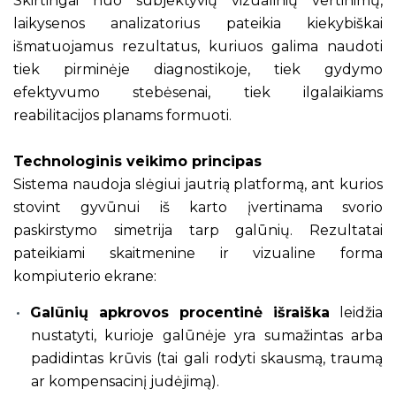
Skirtingai nuo subjektyvių vizualinių vertinimų,
laikysenos analizatorius pateikia kiekybiškai
išmatuojamus rezultatus, kuriuos galima naudoti
tiek pirminėje diagnostikoje, tiek gydymo
efektyvumo stebėsenai, tiek ilgalaikiams
reabilitacijos planams formuoti.
Technologinis veikimo principas
Sistema naudoja slėgiui jautrią platformą, ant kurios
stovint gyvūnui iš karto įvertinama svorio
paskirstymo simetrija tarp galūnių. Rezultatai
pateikiami skaitmenine ir vizualine forma
kompiuterio ekrane:
Galūnių apkrovos procentinė išraiška
leidžia
nustatyti, kurioje galūnėje yra sumažintas arba
padidintas krūvis (tai gali rodyti skausmą, traumą
ar kompensacinį judėjimą).