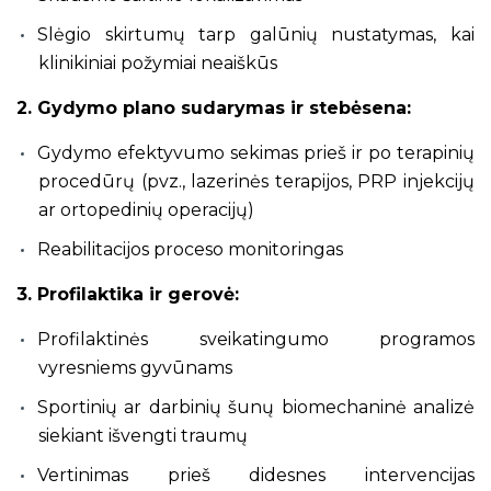
Slėgio skirtumų tarp galūnių nustatymas, kai
klinikiniai požymiai neaiškūs
2. Gydymo plano sudarymas ir stebėsena:
Gydymo efektyvumo sekimas prieš ir po terapinių
procedūrų (pvz., lazerinės terapijos, PRP injekcijų
ar ortopedinių operacijų)
Reabilitacijos proceso monitoringas
3. Profilaktika ir gerovė:
Profilaktinės sveikatingumo programos
vyresniems gyvūnams
Sportinių ar darbinių šunų biomechaninė analizė
siekiant išvengti traumų
Vertinimas prieš didesnes intervencijas