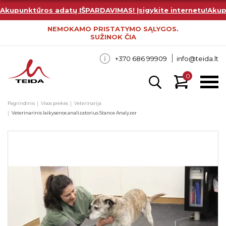
Akupunktūros adatų IŠPARDAVIMAS! Įsigykite internetu!
Akup
NEMOKAMO PRISTATYMO SĄLYGOS.
SUŽINOK ČIA
+370 686 99909
info@teida.lt
0
Pagrindinis
Visos prekės
Veterinarija
Veterinarinis laikysenos analizatorius Stance Analyzer