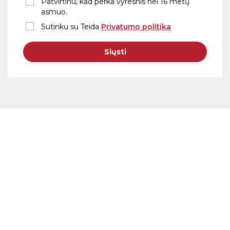
Patvirtinu, kad perka vyresnis nei 16 metų
asmuo.
Sutinku su Teida
Privatumo politika