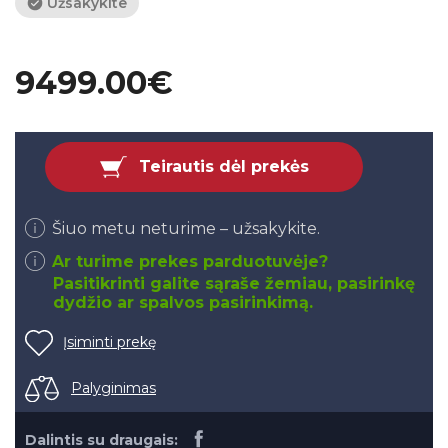
Užsakykite
9499.00€
Teirautis dėl prekės
Šiuo metu neturime – užsakykite.
Ar turime prekes parduotuvėje?
Pasitikrinti galite sąraše žemiau, pasirinkę
dydžio ar spalvos pasirinkimą.
Įsiminti prekę
Palyginimas
Dalintis su draugais: