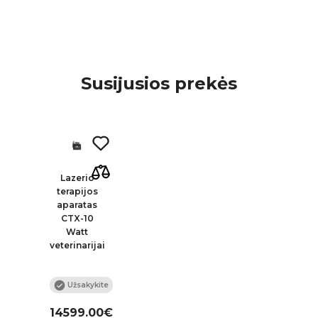
Susijusios prekės
Lazerio
terapijos
aparatas
CTX-10
Watt
veterinarijai
Užsakykite
14599.00€