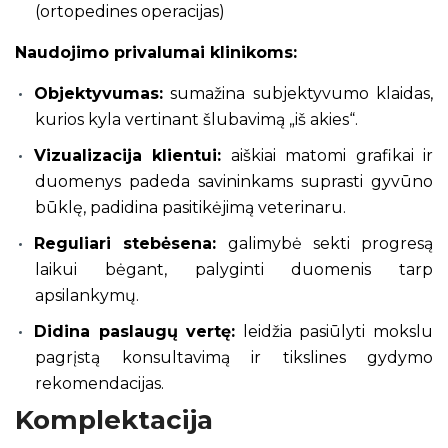
(ortopedines operacijas)
Naudojimo privalumai klinikoms:
Objektyvumas:
sumažina subjektyvumo klaidas,
kurios kyla vertinant šlubavimą „iš akies“.
Vizualizacija klientui:
aiškiai matomi grafikai ir
duomenys padeda savininkams suprasti gyvūno
būklę, padidina pasitikėjimą veterinaru.
Reguliari stebėsena:
galimybė sekti progresą
laikui bėgant, palyginti duomenis tarp
apsilankymų.
Didina paslaugų vertę:
leidžia pasiūlyti mokslu
pagrįstą konsultavimą ir tikslines gydymo
rekomendacijas.
Komplektacija