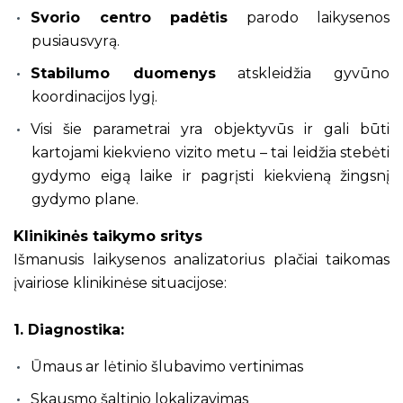
Svorio centro padėtis
parodo laikysenos
pusiausvyrą.
Stabilumo duomenys
atskleidžia gyvūno
koordinacijos lygį.
Visi šie parametrai yra objektyvūs ir gali būti
kartojami kiekvieno vizito metu – tai leidžia stebėti
gydymo eigą laike ir pagrįsti kiekvieną žingsnį
gydymo plane.
Klinikinės taikymo sritys
Išmanusis laikysenos analizatorius plačiai taikomas
įvairiose klinikinėse situacijose:
1. Diagnostika:
Ūmaus ar lėtinio šlubavimo vertinimas
Skausmo šaltinio lokalizavimas