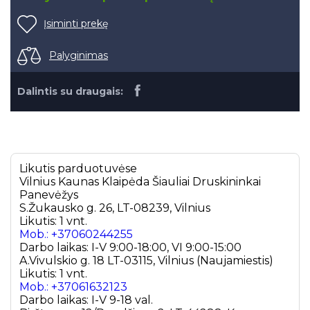
Įsiminti prekę
Palyginimas
Dalintis su draugais:
Likutis parduotuvėse
Vilnius
Kaunas
Klaipėda
Šiauliai
Druskininkai
Panevėžys
S.Žukausko g. 26, LT-08239, Vilnius
Likutis: 1 vnt.
Mob.: +37060244255
Darbo laikas: I-V 9:00-18:00, VI 9:00-15:00
A.Vivulskio g. 18 LT-03115, Vilnius (Naujamiestis)
Likutis: 1 vnt.
Mob.: +37061632123
Darbo laikas: I-V 9-18 val.