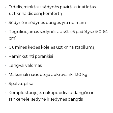
Didelis, minkštas sėdynės paviršius ir atlošas
užtikrina didesnį komfortą
Sėdynė ir sėdynės dangtis yra nuimami
Reguliuojamas sėdynės aukštis 6 padėtyse (50-64
cm)
Guminės kėdės kojelės užtikrina stabilumą
Paminkštinti porankiai
Lengvai valomas
Maksimali naudotojo apkrova: iki 130 kg
Spalva: pilka
Komplektacijoje: naktipuodis su dangčiu ir
rankenėle, sėdynė ir sėdynės dangtis