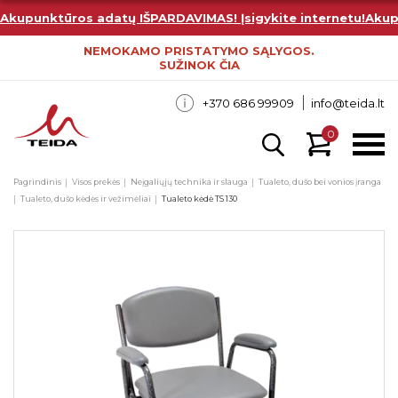
Akupunktūros adatų IŠPARDAVIMAS! Įsigykite internetu!
Akup
NEMOKAMO PRISTATYMO SĄLYGOS.
SUŽINOK ČIA
+370 686 99909
info@teida.lt
0
Pagrindinis
Visos prekės
Neįgaliųjų technika ir slauga
Tualeto, dušo bei vonios įranga
Tualeto, dušo kėdės ir vežimėliai
Tualeto kėdė TS 130