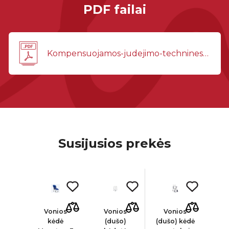
PDF failai
Kompensuojamos-judejimo-technines-pagalbos-priemones-2026-03-24(1).pdf
Susijusios prekės
ARE
Vonios
Vonios
Vonios
V
tinė
kėdė
(dušo)
(dušo) kėdė
(du