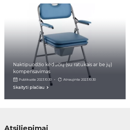
Naktipuodžio kėdučių (su ratukais ar be jų)
kompensavimas
Publikuota: 2023.10.30
Atnaujinta: 2023.10.30
Skaityti plačiau
Atsiliepimai