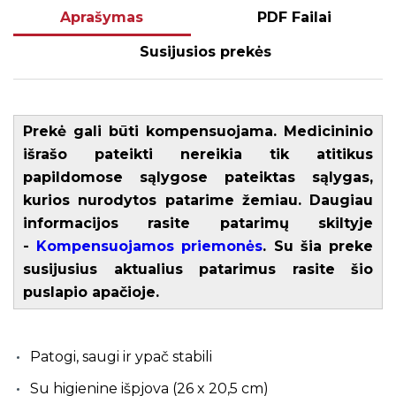
Aprašymas
PDF Failai
Susijusios prekės
Prekė gali būti kompensuojama. Medicininio
išrašo pateikti nereikia tik atitikus
papildomose sąlygose pateiktas sąlygas,
kurios nurodytos patarime žemiau. Daugiau
informacijos rasite patarimų skiltyje
-
Kompensuojamos priemonės
. Su šia preke
susijusius aktualius patarimus rasite šio
puslapio apačioje.
Patogi, saugi ir ypač stabili
Su higienine išpjova (26 x 20,5 cm)