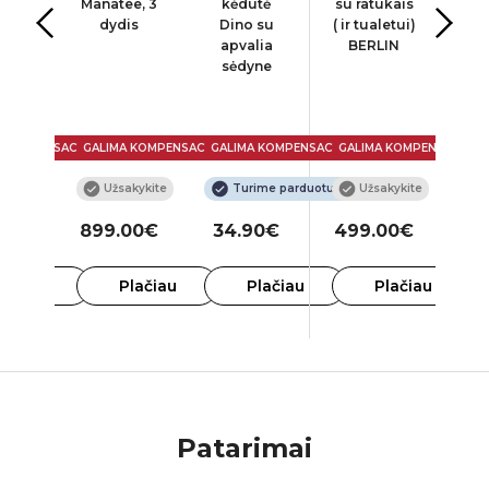
 su
Manatee, 3
kėdutė
su ratukais
su 
ais
dydis
Dino su
( ir tualetui)
FLA
0T
apvalia
BERLIN
D
sėdyne
 KOMPENSACIJA
GALIMA KOMPENSACIJA
GALIMA KOMPENSACIJA
GALIMA KOMPENSACIJA
GAL
kykite
Užsakykite
Turime parduotuvėje
Užsakykite
00€
899.00€
34.90€
499.00€
18
lačiau
Plačiau
Plačiau
Plačiau
Patarimai