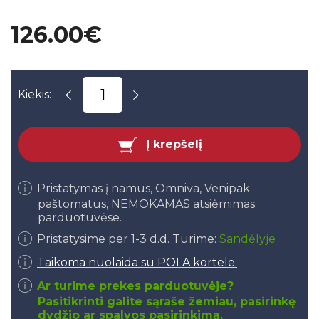
126.00€
Kiekis:
Į krepšelį
Pristatymas į namus, Omniva, Venipak
paštomatus, NEMOKAMAS atsiėmimas
parduotuvėse.
Pristatysime per 1-3 d.d. Turime:
Sandėlyje
Taikoma nuolaida su POLA kortele.
Ar turime prekes parduotuvėje?
Pasitikrinti galite sąraše žemiau, pasirinkę
dydžio ar spalvos pasirinkimą.