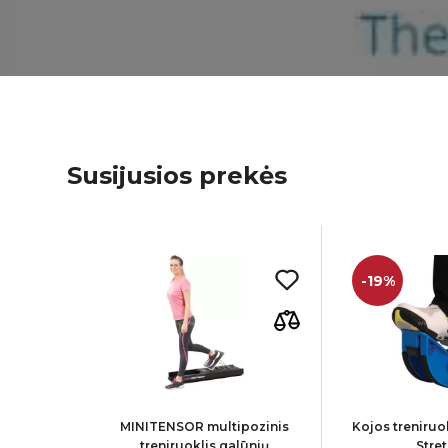
Susijusios prekės
-19%
klis CUBII
MINITENSOR multipozinis
Kojos treniruok
vus
treniruoklis galūnių
Stre