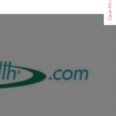
Gauk 5% nuolaidą