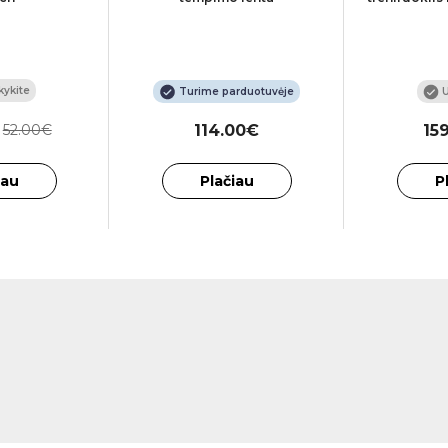
ykite
Turime parduotuvėje
U
52.00€
114.00€
15
iau
Plačiau
P