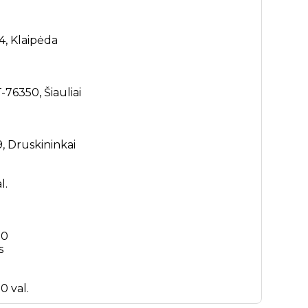
4, Klaipėda
T-76350, Šiauliai
9, Druskininkai
l.
30
s
0 val.