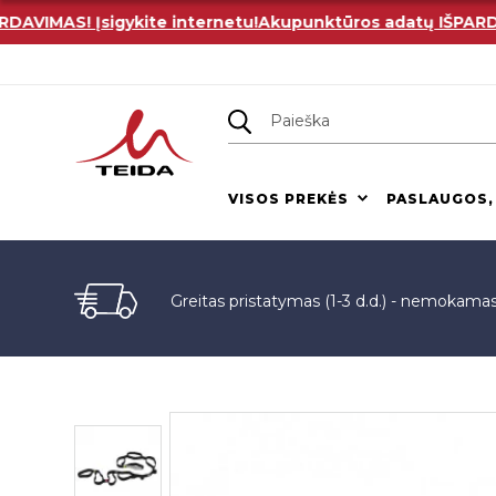
IMAS! Įsigykite internetu!
Akupunktūros adatų IŠPARDAVIM
VISOS PREKĖS
PASLAUGOS,
Greitas pristatymas (1-3 d.d.) - nemokama