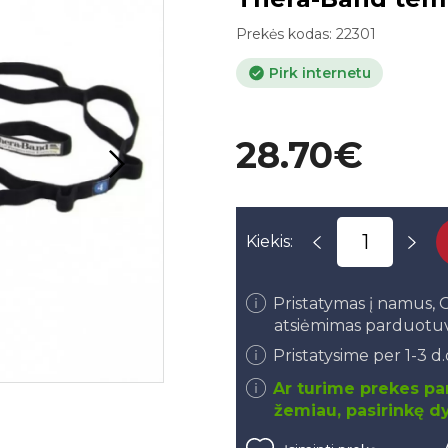
Prekės kodas:
22301
Pirk internetu
28.70€
Kiekis:
Pristatymas į namus
atsiėmimas parduotu
Pristatysime per 1-3 d
Ar turime prekes par
žemiau, pasirinkę dy