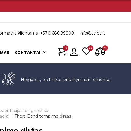
ormacija klientams:
+370 686 99909
info@teida.lt
0
0
0
IMAS
KONTAKTAI
s
Neįgaliųjų technikos pritaikymas ir remontas
abilitacija ir diagnostika
acijai
Thera-Band tempimo diržas
pimo diržas