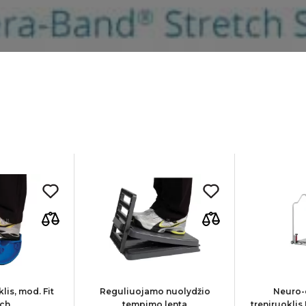
lis, mod. Fit
Reguliuojamo nuolydžio
Neuro-
tch
tempimo lenta
treniruokli