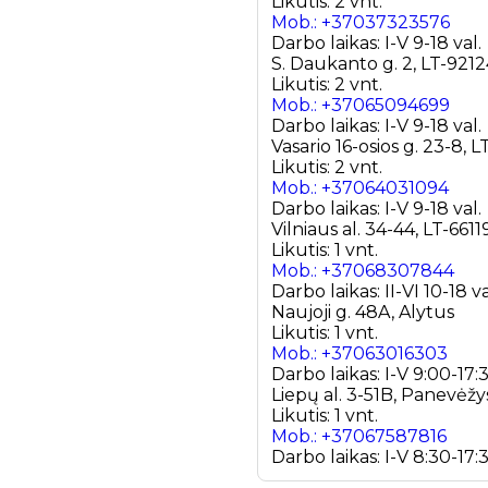
Likutis: 2 vnt.
Mob.: +37037323576
Darbo laikas: I-V 9-18 val.
S. Daukanto g. 2, LT-9212
Likutis: 2 vnt.
Mob.: +37065094699
Darbo laikas: I-V 9-18 val.
Vasario 16-osios g. 23-8, L
Likutis: 2 vnt.
Mob.: +37064031094
Darbo laikas: I-V 9-18 val.
Vilniaus al. 34-44, LT-6611
Likutis: 1 vnt.
Mob.: +37068307844
Darbo laikas: II-VI 10-18 va
Naujoji g. 48A, Alytus
Likutis: 1 vnt.
Mob.: +37063016303
Darbo laikas: I-V 9:00-17:
Liepų al. 3-51B, Panevėžy
Likutis: 1 vnt.
Mob.: +37067587816
Darbo laikas: I-V 8:30-17:3