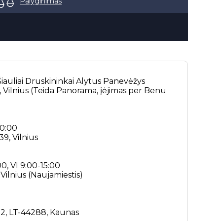
Palyginimas
iauliai
Druskininkai
Alytus
Panevėžys
5, Vilnius (Teida Panorama, įėjimas per Benu
20:00
9, Vilnius
00, VI 9:00-15:00
 Vilnius (Naujamiestis)
. 2, LT-44288, Kaunas