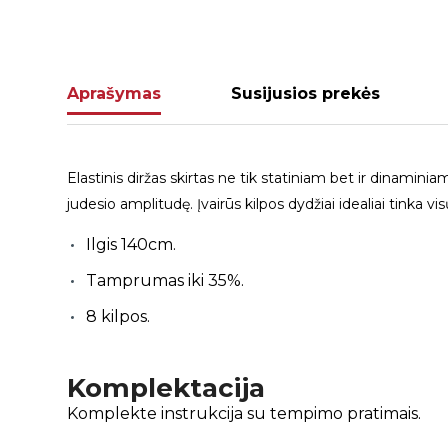
Aprašymas
Susijusios prekės
Elastinis diržas skirtas ne tik statiniam bet ir dinam
judesio amplitudę. Įvairūs kilpos dydžiai idealiai tinka
Ilgis 140cm.
Tamprumas iki 35%.
8 kilpos.
Komplektacija
Komplekte instrukcija su tempimo pratimais.