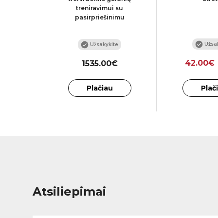
treniravimui su
pasirpriešinimu
Užsak
te
Užsakykite
42.00€
€
1535.00€
Plačiau
Plač
Atsiliepimai