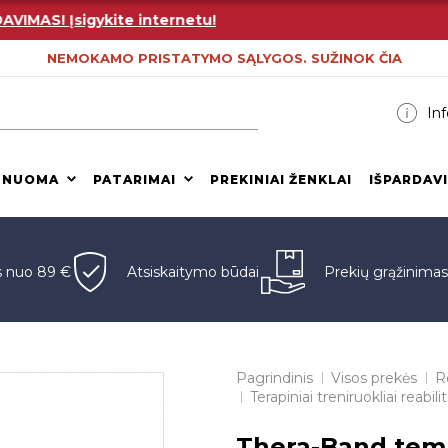
AS! Įsigykite internetu!
NEMOKAMO PRISTATYMO SĄLYGOS. SUŽINOK ČIA
Inf
 NUOMA
PATARIMAI
PREKINIAI ŽENKLAI
IŠPARDAV
s nuo 89 €
Atsiskaitymo būdai
Prekių grąžinima
Pagrindinis
Visos prekės
Re
Terapiniai treniruokliai reabilit
Thera-Band tem