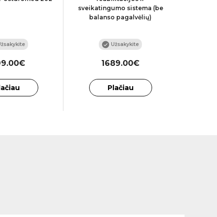
sveikatingumo sistema (be
balanso pagalvėlių)
žsakykite
Užsakykite
99.00€
1689.00€
lačiau
Plačiau