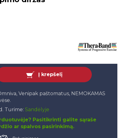
Į krepšelį
, Omniva, Venipak paštomatus, NEMOKAMAS
vėse.
.d. Turime:
Sandėlyje
duotuvėje? Pasitikrinti galite sąraše
džio ar spalvos pasirinkimą.