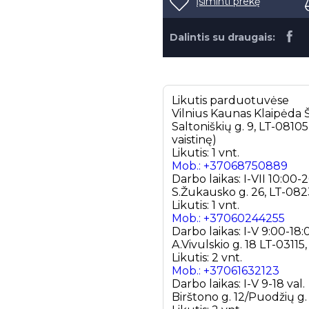
Įsiminti prekę
Dalintis su draugais:
Likutis parduotuvėse
Vilnius
Kaunas
Klaipėda
Š
Saltoniškių g. 9, LT-0810
vaistinę)
Likutis: 1 vnt.
Mob.: +37068750889
Darbo laikas: I-VII 10:00-
S.Žukausko g. 26, LT-0823
Likutis: 1 vnt.
Mob.: +37060244255
Darbo laikas: I-V 9:00-18:
A.Vivulskio g. 18 LT-03115,
Likutis: 2 vnt.
Mob.: +37061632123
Darbo laikas: I-V 9-18 val.
Birštono g. 12/Puodžių g