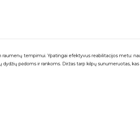
iniam raumenų tempimui. Ypatingai efektyvus reabilitacijos metu:
 visų dydžių pėdoms ir rankoms. Diržas tarp kilpų sunumeruotas, ka