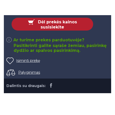
Dėl prekės kainos
susisiekite
Ar turime prekes parduotuvėje?
Pasitikrinti galite sąraše žemiau, pasirinkę
dydžio ar spalvos pasirinkimą.
Įsiminti prekę
Palyginimas
Dalintis su draugais: