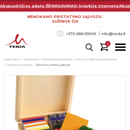
Akupunktūros adatų IŠPARDAVIMAS! Įsigykite internetu!
Akup
NEMOKAMO PRISTATYMO SĄLYGOS.
SUŽINOK ČIA
+370 686 99909
info@teida.lt
0
Pagrindinis
Visos prekės
Sensorikos priemonės
Lietimo ir taktilinės priemonės
Taktiliniai rėmeliai
Taktilinių rėmelių dėžutė