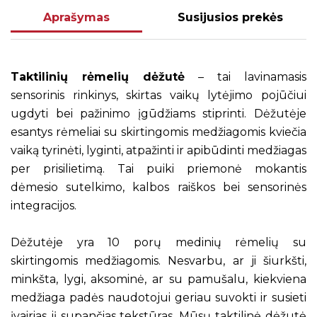
Aprašymas
Susijusios prekės
Taktilinių rėmelių dėžutė
– tai lavinamasis
sensorinis rinkinys, skirtas vaikų lytėjimo pojūčiui
ugdyti bei pažinimo įgūdžiams stiprinti. Dėžutėje
esantys rėmeliai su skirtingomis medžiagomis kviečia
vaiką tyrinėti, lyginti, atpažinti ir apibūdinti medžiagas
per prisilietimą. Tai puiki priemonė mokantis
dėmesio sutelkimo, kalbos raiškos bei sensorinės
integracijos.
Dėžutėje yra 10 porų medinių rėmelių su
skirtingomis medžiagomis. Nesvarbu, ar ji šiurkšti,
minkšta, lygi, aksominė, ar su pamušalu, kiekviena
medžiaga padės naudotojui geriau suvokti ir susieti
įvairias jį supančias tekstūras. Mūsų taktilinė dėžutė