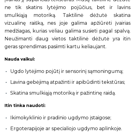
ne tik skatins lytėjimo pojūčius, bet ir lavins
smulkiąją motoriką. Taktilinė dėžutė skatina
vizualinę raišką, nes joje galima apžiūrėti įvairias
medžiagas, kurias vėliau galima susieti pagal spalvą.
Neužimanti daug vietos taktilinė dėžutė yra itin
geras sprendimas pasiimti kartu keliaujant.
Nauda vaikui:
Ugdo lytėjimo pojūtį ir sensorinį sąmoningumą;
Lavina gebėjimą atpažinti ir apibūdinti tekstūras;
Skatina smulkiąją motoriką ir pažintinę raidą.
Itin tinka naudoti:
Ikimokyklinio ir pradinio ugdymo įstaigose;
Ergoterapijoje ar specialiojo ugdymo aplinkoje.