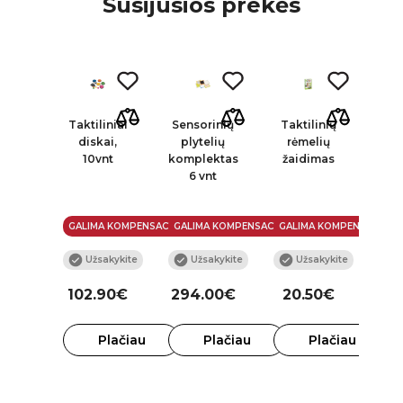
Susijusios prekės
Taktiliniai
Sensorinių
Taktilinių
diskai,
plytelių
rėmelių
10vnt
komplektas
žaidimas
6 vnt
GALIMA KOMPENSACIJA
GALIMA KOMPENSACIJA
GALIMA KOMPENSACIJA
Užsakykite
Užsakykite
Užsakykite
102.90€
294.00€
20.50€
Plačiau
Plačiau
Plačiau