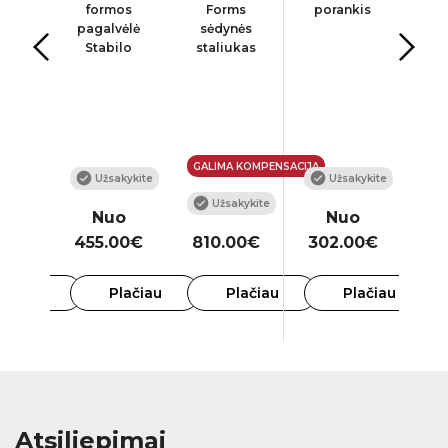
ma
formos
Forms
porankis
p
ilo
pagalvėlė
sėdynės
f
est
Stabilo
staliukas
pa
o, L
W
GALIMA KOMPENSACIJA
Užsakykite
Užsakykite
kykite
Užsakykite
Nuo
Nuo
00€
455.00€
810.00€
302.00€
49
lačiau
Plačiau
Plačiau
Plačiau
Atsiliepimai