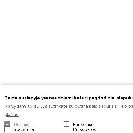
Teida puslapyje yra naudojami keturi pagrindiniai slapukų
Naršydami toliau Jūs sutinkate su būtinaisiais slapukais. Taip pa
plačiau
.
Būtinieji
Funkciniai
Statistiniai
Rinkodaros