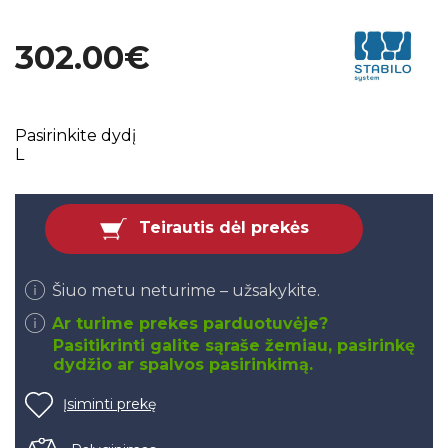
302.00€
Pasirinkite dydį
L
Teirautis dėl prekės
Šiuo metu neturime – užsakykite.
Ar turime prekes parduotuvėje?
Pasitikrinti galite sąraše žemiau, pasirinkę
dydžio ar spalvos pasirinkimą.
Įsiminti prekę