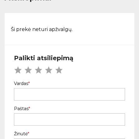
Ši prekė neturi apžvalgų.
Palikti atsiliepimą
Vardas
Paštas
Žinutė