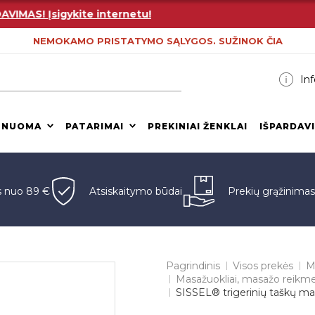
AS! Įsigykite internetu!
NEMOKAMO PRISTATYMO SĄLYGOS. SUŽINOK ČIA
Inf
 NUOMA
PATARIMAI
PREKINIAI ŽENKLAI
IŠPARDAV
s nuo 89 €
Atsiskaitymo būdai
Prekių grąžinima
Pagrindinis
Visos prekės
M
Masažuokliai, masažo reikm
SISSEL® trigerinių taškų ma