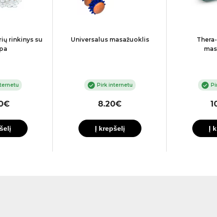
ių rinkinys su
Universalus masažuoklis
Thera
pa
mas
nternetu
Pirk internetu
Pi
00€
8.20€
1
šelį
Į krepšelį
Į 