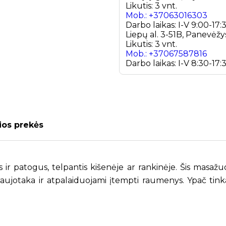
Likutis: 3 vnt.
Mob.: +37063016303
Darbo laikas: I-V 9:00-17:
Liepų al. 3-51B, Panevėžy
Likutis: 3 vnt.
Mob.: +37067587816
Darbo laikas: I-V 8:30-17:3
ios prekės
ir patogus, telpantis kišenėje ar rankinėje. Šis masažuok
ujotaka ir atpalaiduojami įtempti raumenys. Ypač tinka