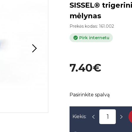
SISSEL® trigerin
mėlynas
Prekės kodas:
161.002
Pirk internetu
7.40€
Pasirinkite spalvą
Kiekis: