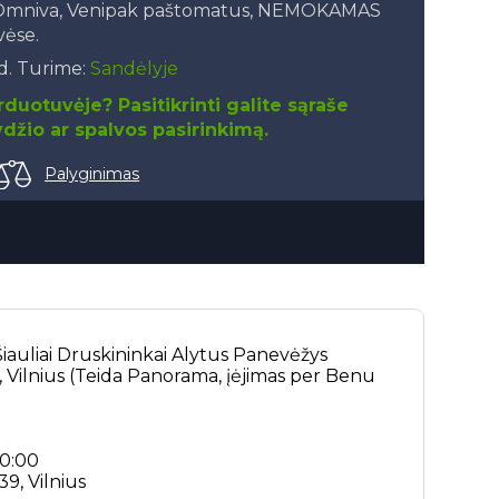
, Omniva, Venipak paštomatus, NEMOKAMAS
vėse.
.d. Turime:
Sandėlyje
duotuvėje? Pasitikrinti galite sąraše
džio ar spalvos pasirinkimą.
Palyginimas
iauliai
Druskininkai
Alytus
Panevėžys
5, Vilnius (Teida Panorama, įėjimas per Benu
20:00
9, Vilnius