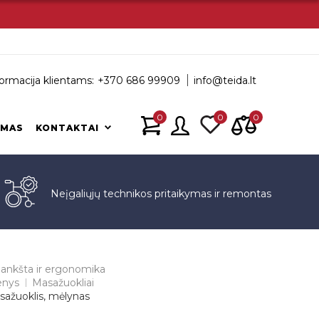
ormacija klientams:
+370 686 99909
info@teida.lt
0
0
0
IMAS
KONTAKTAI
s
Neįgaliųjų technikos pritaikymas ir remontas
ankšta ir ergonomika
enys
Masažuokliai
sažuoklis, mėlynas