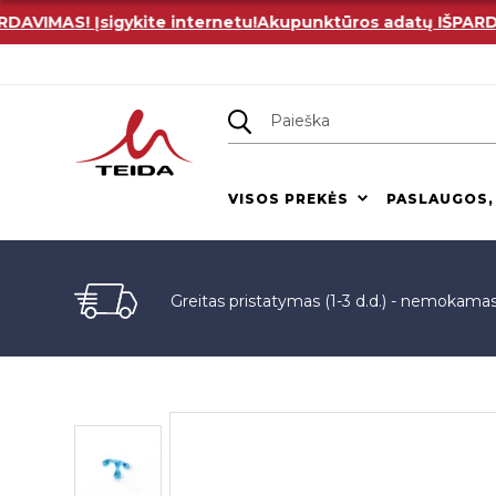
VIMAS! Įsigykite internetu!
Akupunktūros adatų IŠPARDAVIM
VISOS PREKĖS
PASLAUGOS,
Greitas pristatymas (1-3 d.d.) - nemokama