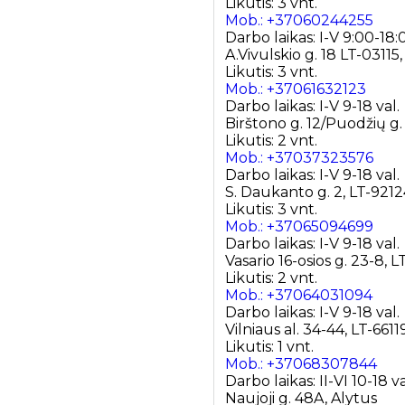
Likutis: 3 vnt.
Mob.: +37060244255
Darbo laikas: I-V 9:00-18:
A.Vivulskio g. 18 LT-03115,
Likutis: 3 vnt.
Mob.: +37061632123
Darbo laikas: I-V 9-18 val.
Birštono g. 12/Puodžių g
Likutis: 2 vnt.
Mob.: +37037323576
Darbo laikas: I-V 9-18 val.
S. Daukanto g. 2, LT-9212
Likutis: 3 vnt.
Mob.: +37065094699
Darbo laikas: I-V 9-18 val.
Vasario 16-osios g. 23-8, L
Likutis: 2 vnt.
Mob.: +37064031094
Darbo laikas: I-V 9-18 val.
Vilniaus al. 34-44, LT-6611
Likutis: 1 vnt.
Mob.: +37068307844
Darbo laikas: II-VI 10-18 va
Naujoji g. 48A, Alytus