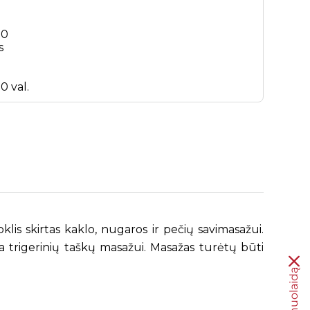
30
s
0 val.
lis skirtas kaklo, nugaros ir pečių savimasažui.
 trigerinių taškų masažui. Masažas turėtų būti