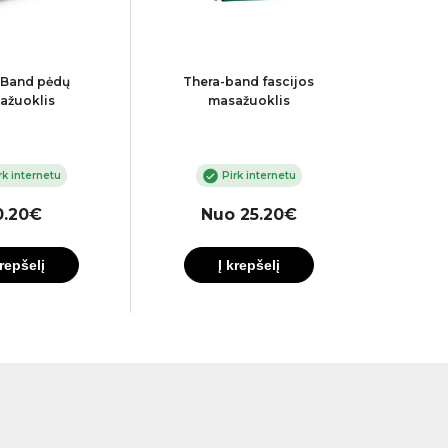
-Band pėdų
Thera-band fascijos
SISSEL
ažuoklis
masažuoklis
rk internetu
Pirk internetu
0.20€
Nuo 25.20€
krepšelį
Į krepšelį