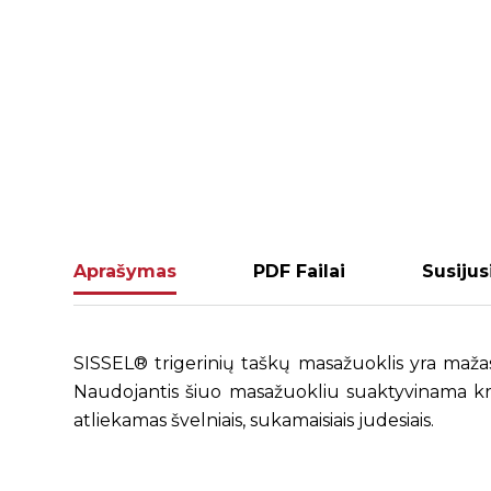
Aprašymas
PDF Failai
Susijus
SISSEL® trigerinių taškų masažuoklis yra mažas 
Naudojantis šiuo masažuokliu suaktyvinama kra
atliekamas švelniais, sukamaisiais judesiais.