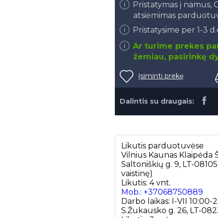
Pristatymas į namus
atsiėmimas parduotu
Pristatysime per 1-3 d
Ar turime prekes par
žemiau, pasirinkę dy
Įsiminti prekę
Dalintis su draugais:
Likutis parduotuvėse
Vilnius
Kaunas
Klaipėda
Š
Saltoniškių g. 9, LT-0810
vaistinę)
Likutis: 4 vnt.
Mob.: +37068750889
Darbo laikas: I-VII 10:00-
S.Žukausko g. 26, LT-0823