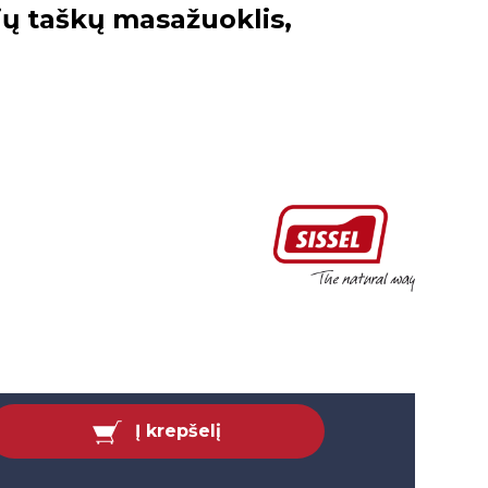
ių taškų masažuoklis,
Į krepšelį