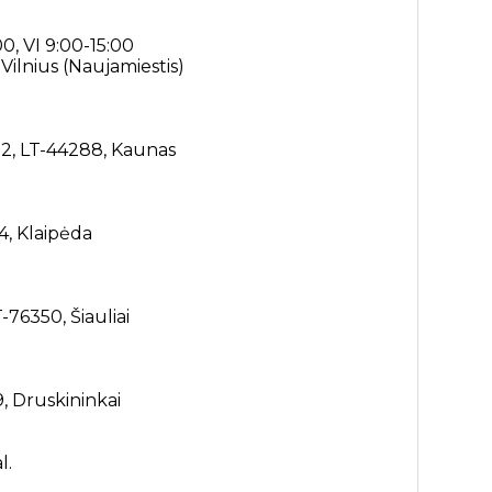
00, VI 9:00-15:00
 Vilnius (Naujamiestis)
. 2, LT-44288, Kaunas
4, Klaipėda
T-76350, Šiauliai
9, Druskininkai
l.