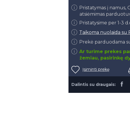
Pristatymas į namus
atsiėmimas parduotu
Pristatysime per 1-3 d
Taikoma nuolaida su 
Prekė parduodama su
Ar turime prekes par
žemiau, pasirinkę dy
Įsiminti prekę
Dalintis su draugais: