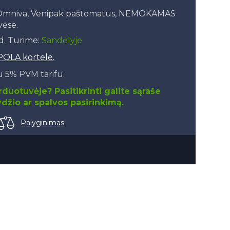
, Omniva, Venipak paštomatus, NEMOKAMAS
vėse.
.d. Turime:
Sandėlyje
POLA kortele.
 5% PVM tarifu.
duotuvėje? Pasitikrinti galite sąraše
džio ar spalvos pasirinkimą.
Palyginimas