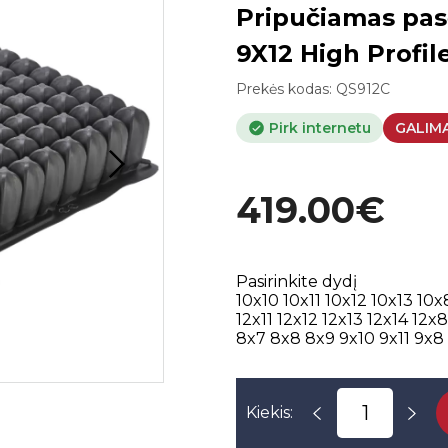
Pripučiamas pas
9X12 High Profil
Prekės kodas:
QS912C
Pirk internetu
GALIM
419.00€
Pasirinkite dydį
10x10
10x11
10x12
10x13
10x
12x11
12x12
12x13
12x14
12x
8x7
8x8
8x9
9x10
9x11
9x8
Kiekis: