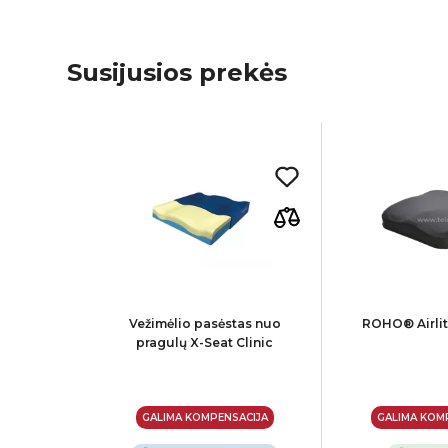
Susijusios prekės
Select
Vežimėlio pasėstas nuo
ROHO® Airlit
kalas
pragulų X-Seat Clinic
ACIJA
GALIMA KOMPENSACIJA
GALIMA KOM