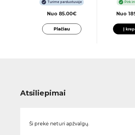
te
Turime parduotuvėje
Pirk i
0€
Nuo 85.00€
Nuo 18
Plačiau
Į krep
Atsiliepimai
Ši prekė neturi apžvalgų.