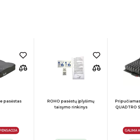
e pasėstas
ROHO pasėstų įplyšimų
Pripučiama
taisymo rinkinys
QUADTRO Sel
PENSACIJA
GALIMA 