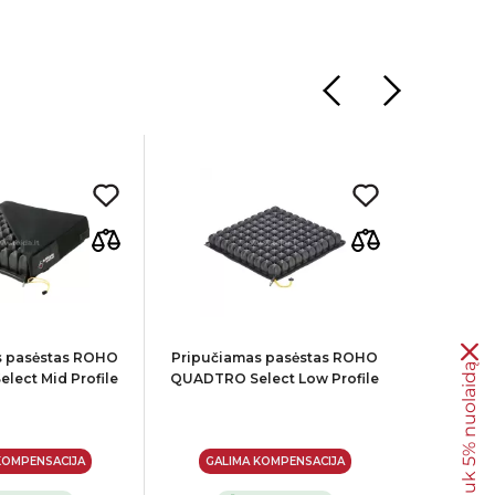
s pasėstas ROHO
Pripučiamas pasėstas ROHO
Pripuči
Gauk 5% nuolaidą
ect Mid Profile
QUADTRO Select Low Profile
QUADTRO 
KOMPENSACIJA
GALIMA KOMPENSACIJA
GALI