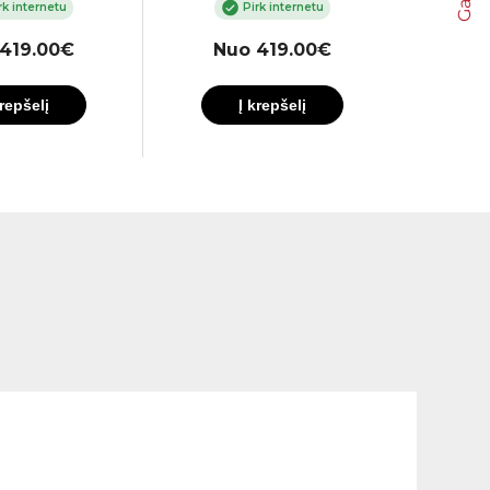
rk internetu
Pirk internetu
419.00€
Nuo 419.00€
N
krepšelį
Į krepšelį