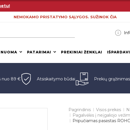
!
NEMOKAMO PRISTATYMO SĄLYGOS. SUŽINOK ČIA
Inf
 NUOMA
PATARIMAI
PREKINIAI ŽENKLAI
IŠPARDAV
s nuo 89 €
Atsiskaitymo būdai
Prekių grąžinima
Pagrindinis
Visos prekės
N
Pagalvėlės į neįgaliojo vežimė
Pripučiamas pasėstas ROHO 