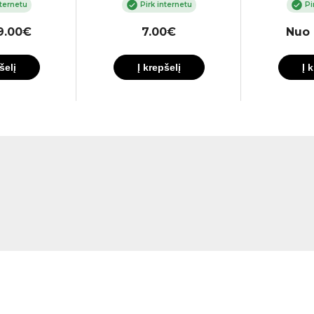
nternetu
Pirk internetu
Pi
9.00€
7.00€
Nuo 
šelį
Į krepšelį
Į 