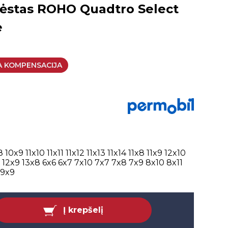
ėstas ROHO Quadtro Select
e
A KOMPENSACIJA
8
10x9
11x10
11x11
11x12
11x13
11x14
11x8
11x9
12x10
8
12x9
13x8
6x6
6x7
7x10
7x7
7x8
7x9
8x10
8x11
9x9
Į krepšelį