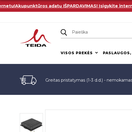
tu!
Akupunktūros adatų IŠPARDAVIMAS! Įsigykite internetu
VISOS PREKĖS
PASLAUGOS,
Greitas pristatymas (1-3 d.d.) - nemokama