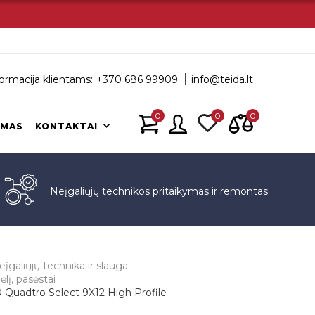
ormacija klientams:
+370 686 99909
info@teida.lt
0
0
0
IMAS
KONTAKTAI
s
Neįgaliųjų technikos pritaikymas ir remontas
eįgaliųjų technika ir slauga
lį, pasėstai
Quadtro Select 9X12 High Profile