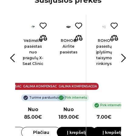
Susijusios prekės
O®
Vežimėlio
ROHO®
ROHO
Pri
id
pasėstas
Airlite
pasėstų
pa
ct
nuo
pasėstas
įplyšimų
sto
pragulų X-
taisymo
QU
alas
Seat Clinic
rinkinys
Sel
P
 KOMPENSACIJA
GALIMA KOMPENSACIJA
GALIMA KOMPENSACIJA
GAL
kykite
Turime parduotuvėje
Pirk internetu
Pirk internetu
o
Nuo
Nuo
00€
85.00€
189.00€
7.00€
41
lačiau
Plačiau
Į krepšelį
Į krepšelį