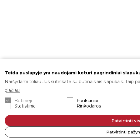
Teida puslapyje yra naudojami keturi pagrindiniai slapukų
Naršydami toliau Jūs sutinkate su būtinaisiais slapukais. Taip pa
plačiau
.
Būtinieji
Funkciniai
Statistiniai
Rinkodaros
Patvirtinti vi
Patvirtinti paž