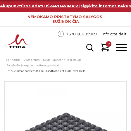
Akupunktūros adatų IŠPARDAVIMAS! Įsigykite internetu!
Akup
NEMOKAMO PRISTATYMO SĄLYGOS.
SUŽINOK ČIA
+370 686 99909
info@teida.lt
0
Pagrindinis
Visos prekės
Neįgaliųjų technika ir slauga
Pagalvėlės į neįgaliojo vežimėlį, pasėstai
Pripučiamas pasėstas ROHO Quadtro Select 10X11 Low Profile