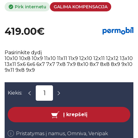
Pirk internetu
GALIMA KOMPENSACIJA
419.00€
Pasirinkite dydį
10x10
10x8
10x9
11x10
11x11
11x9
12x10
12x11
12x12
13x10
13x11
5x6
6x6
6x7
7x7
7x8
7x9
8x10
8x7
8x8
8x9
9x10
9x11
9x8
9x9
Kiekis:
Į krepšelį
Pristatymas į namus, Omniva, Venipak