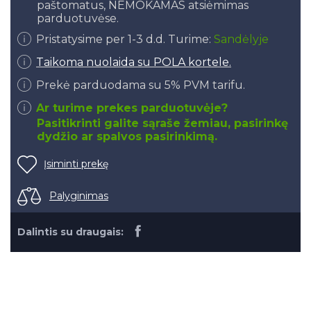
paštomatus, NEMOKAMAS atsiėmimas
parduotuvėse.
Pristatysime per 1-3 d.d. Turime:
Sandėlyje
Taikoma nuolaida su POLA kortele.
Prekė parduodama su 5% PVM tarifu.
Ar turime prekes parduotuvėje?
Pasitikrinti galite sąraše žemiau, pasirinkę
dydžio ar spalvos pasirinkimą.
Įsiminti prekę
Palyginimas
Dalintis su draugais: