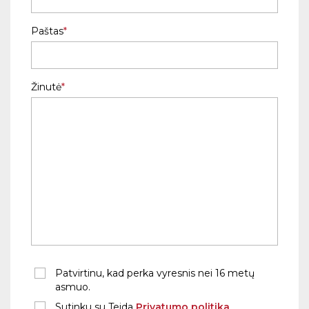
Paštas
Žinutė
Patvirtinu, kad perka vyresnis nei 16 metų
asmuo.
Sutinku su Teida
Privatumo politika