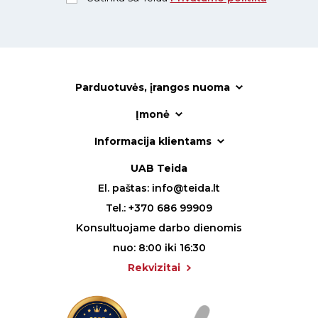
Parduotuvės, įrangos nuoma
Įmonė
Informacija klientams
UAB Teida
El. paštas:
info@teida.lt
Tel.:
+370 686 99909
Konsultuojame darbo dienomis
nuo: 8:00 iki 16:30
Rekvizitai