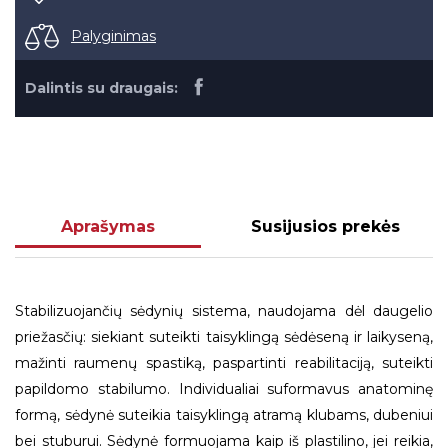
Palyginimas
Dalintis su draugais:
Aprašymas
Susijusios prekės
Stabilizuojančių sėdynių sistema, naudojama dėl daugelio
priežasčių: siekiant suteikti taisyklingą sėdėseną ir laikyseną,
mažinti raumenų spastiką, paspartinti reabilitaciją, suteikti
papildomo stabilumo. Individualiai suformavus anatominę
formą, sėdynė suteikia taisyklingą atramą klubams, dubeniui
bei stuburui. Sėdynė formuojama kaip iš plastilino, jei reikia,