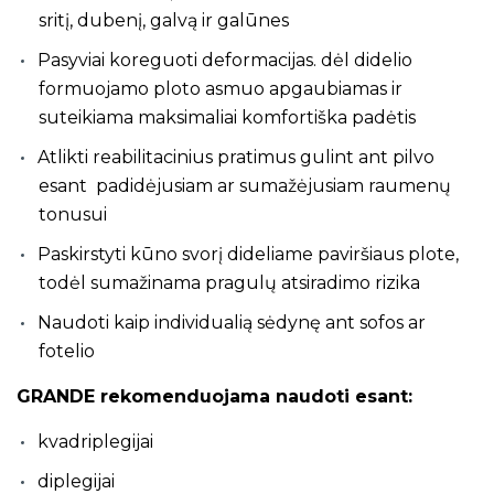
sritį, dubenį, galvą ir galūnes
Pasyviai koreguoti deformacijas. dėl didelio
formuojamo ploto asmuo apgaubiamas ir
suteikiama maksimaliai komfortiška padėtis
Atlikti reabilitacinius pratimus gulint ant pilvo
esant padidėjusiam ar sumažėjusiam raumenų
tonusui
Paskirstyti kūno svorį dideliame paviršiaus plote,
todėl sumažinama pragulų atsiradimo rizika
Naudoti kaip individualią sėdynę ant sofos ar
fotelio
GRANDE rekomenduojama naudoti esant:
kvadriplegijai
diplegijai