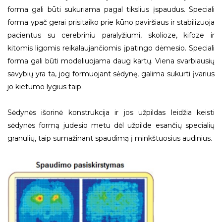
forma gali būti sukuriama pagal tikslius įspaudus. Speciali
forma ypač gerai prisitaiko prie kūno paviršiaus ir stabilizuoja
pacientus su cerebriniu paralyžiumi, skolioze, kifoze ir
kitomis ligomis reikalaujančiomis įpatingo dėmesio. Speciali
forma gali būti modeliuojama daug kartų. Viena svarbiausių
savybių yra ta, jog formuojant sėdynę, galima sukurti įvarius
jo kietumo lygius taip.
Sėdynės išorinė konstrukcija ir jos užpildas leidžia keisti
sėdynės formą judesio metu dėl užpilde esančių specialių
granulių, taip sumažinant spaudimą į minkštuosius audinius.