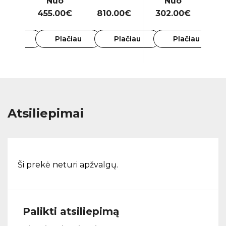
Nuo
Nuo
00€
455.00€
810.00€
302.00€
49
lačiau
Plačiau
Plačiau
Plačiau
Atsiliepimai
Ši prekė neturi apžvalgų.
Palikti atsiliepimą