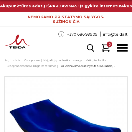
Akupunktūros adatų IŠPARDAVIMAS! Įsigykite internetu!
Akup
NEMOKAMO PRISTATYMO SĄLYGOS.
SUŽINOK ČIA
+370 686 99909
info@teida.lt
0
Pagrindinis
Visos prekės
Neįgaliųjų technika ir slauga
Vaikų technika
Sėdėjimo sistemos, nugaros atramos
Pozicionavimo čiužinys Stabilo Grande, L