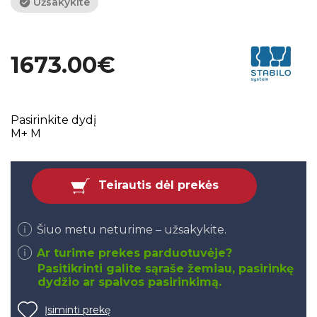
Užsakykite
1673.00€
Pasirinkite dydį
M+
M
Teirautis dėl prekės
Šiuo metu neturime – užsakykite.
Ar turime prekes parduotuvėje?
Pasitikrinti galite sąraše žemiau, pasirinkę
dydžio ar spalvos pasirinkimą.
Įsiminti prekę