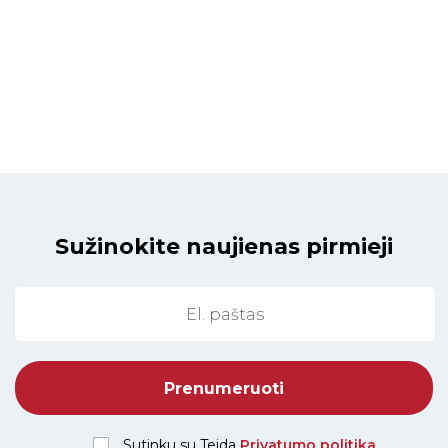
Sužinokite naujienas pirmieji
Sutinku su Teida
Privatumo politika