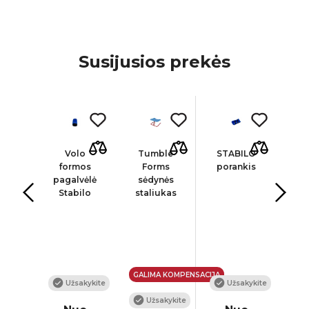
Susijusios prekės
os
Volo
Tumble
STABILO
S
ma
formos
Forms
porankis
p
ilo
pagalvėlė
sėdynės
f
est
Stabilo
staliukas
pa
o, L
W
GALIMA KOMPENSACIJA
Užsakykite
Užsakykite
kykite
Užsakykite