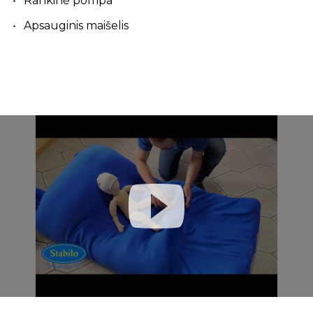
Rankinė pompa
Apsauginis maišelis