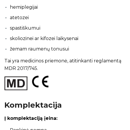
hemiplegijai
atetozei
spastiškumui
skoliozinei ar kifozei laikysenai
žemam raumenų tonusui
Tai yra medicinos priemonė, atitinkanti reglamentą
MDR 2017/745.
Komplektacija
Į komplektaciją įeina: