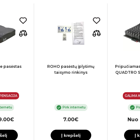
e pasėstas
ROHO pasėstų įplyšimų
Pripučiama
taisymo rinkinys
QUADTRO Sel
PENSACIJA
GALIMA 
nternetu
Pirk internetu
Pi
9.00€
7.00€
Nuo 
šelį
Į krepšelį
Į 