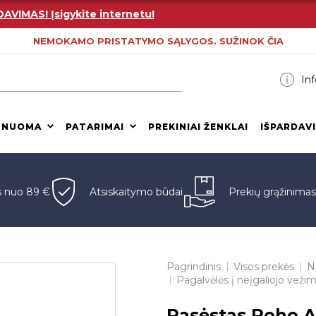
AS! Įsigykite internetu!
NEMOKAMO PRISTATYMO SĄLYGOS. SUŽINOK ČIA
Inf
 NUOMA
PATARIMAI
PREKINIAI ŽENKLAI
IŠPARDAV
s nuo 89 €
Atsiskaitymo būdai
Prekių grąžinima
Pagrindinis
Visos prekės
N
Pagalvėlės į neįgaliojo vežimė
Pasėstas Roho A