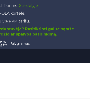
.d. Turime:
Sandėlyje
POLA kortele.
 5% PVM tarifu.
duotuvėje? Pasitikrinti galite sąraše
džio ar spalvos pasirinkimą.
Palyginimas