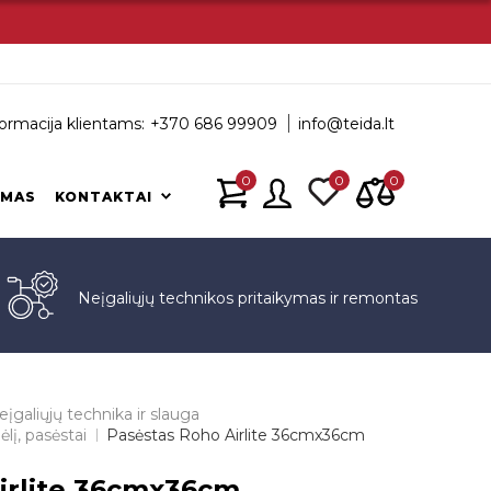
ormacija klientams:
+370 686 99909
info@teida.lt
0
0
0
IMAS
KONTAKTAI
s
Neįgaliųjų technikos pritaikymas ir remontas
eįgaliųjų technika ir slauga
lį, pasėstai
Pasėstas Roho Airlite 36cmx36cm
irlite 36cmx36cm