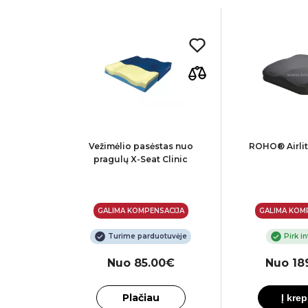
Select
Vežimėlio pasėstas nuo
ROHO® Airlit
kalas
pragulų X-Seat Clinic
ACIJA
GALIMA KOMPENSACIJA
GALIMA KOM
te
Turime parduotuvėje
Pirk i
0€
Nuo 85.00€
Nuo 18
Plačiau
Į krep