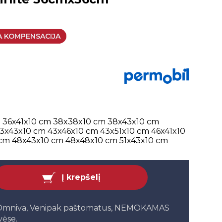
A KOMPENSACIJA
m
36x41x10 cm
38x38x10 cm
38x43x10 cm
3x43x10 cm
43x46x10 cm
43x51x10 cm
46x41x10
 cm
48x43x10 cm
48x48x10 cm
51x43x10 cm
Į krepšelį
, Omniva, Venipak paštomatus, NEMOKAMAS
vėse.