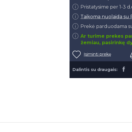
Pristatysime per 1-3 d
Taikoma nuolaida su 
Prekė parduodama su
Ar turime prekes par
žemiau, pasirinkę dy
Įsiminti prekę
Dalintis su draugais: