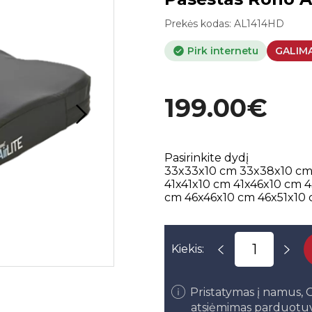
Prekės kodas:
AL1414HD
Pirk internetu
GALIM
199.00€
Pasirinkite dydį
33x33x10 cm
33x38x10 c
41x41x10 cm
41x46x10 cm
4
cm
46x46x10 cm
46x51x10
Kiekis:
Pristatymas į namus
atsiėmimas parduotu