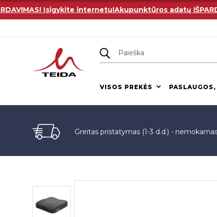
IMAS! Įsigykite internetu!
Akupunktūros adatų IŠPARDAVIM
VISOS PREKĖS
PASLAUGOS,
Greitas pristatymas (1-3 d.d.) - nemokama