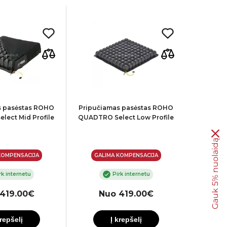
s pasėstas ROHO
Pripučiamas pasėstas ROHO
Pripuči
ect Mid Profile
QUADTRO Select Low Profile
QUADTRO 
Gauk 5% nuolaidą
KOMPENSACIJA
GALIMA KOMPENSACIJA
GALI
rk internetu
Pirk internetu
419.00€
Nuo 419.00€
N
krepšelį
Į krepšelį