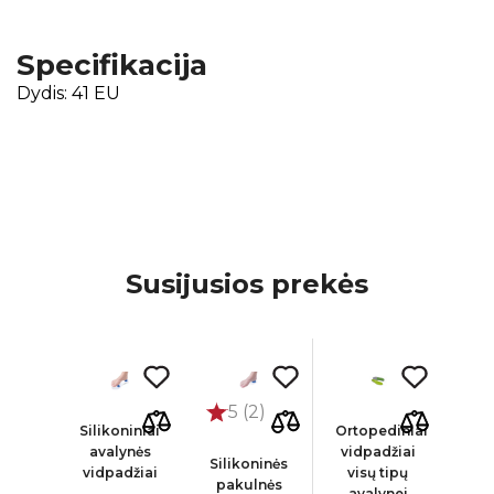
Specifikacija
Dydis: 41 EU
Susijusios prekės
5 (2)
diniai
Silikoniniai
Ortopediniai
Ort
žiai
avalynės
vidpadžiai
vid
Silikoninės
enei
vidpadžiai
visų tipų
vid
pakulnės
nei
avalynei
a