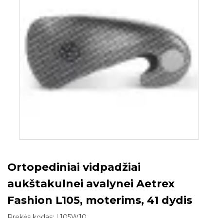
Ortopediniai vidpadžiai
aukštakulnei avalynei Aetrex
Fashion L105, moterims, 41 dydis
Prekės kodas:
L105W10