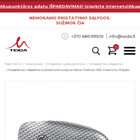
Akupunktūros adatų IŠPARDAVIMAS! Įsigykite internetu!
Akup
NEMOKAMO PRISTATYMO SĄLYGOS.
SUŽINOK ČIA
+370 686 99909
info@teida.lt
0
Pagrindinis
Visos prekės
Ortopedija ir pėdų priežiūra
Ortopediniai vidpadžiai
Ortopediniai vidpadžiai aukštakulnei avalynei Aetrex Fashion L105, moterims, 41 dydis