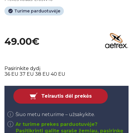
Turime parduotuvėje
49.00€
Pasirinkite dydį
36 EU
37 EU
38 EU
40 EU
Teirautis dėl prekės
Šiuo metu neturime – užsakykite.
Ar turime prekes parduotuvėje?
Pasitikrinti galite sąraše žemiau, pasirinkę