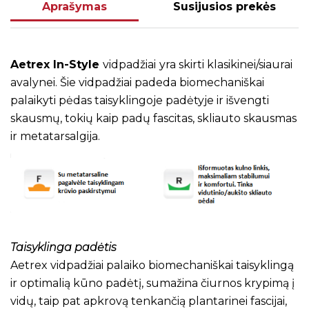
Aprašymas
Susijusios prekės
Aetrex In-Style
vidpadžiai
yra skirti klasikinei/siaurai
avalynei. Šie vidpadžiai padeda biomechaniškai
palaikyti pėdas taisyklingoje padėtyje ir išvengti
skausmų, tokių kaip padų fascitas, skliauto skausmas
ir metatarsalgija.
Taisyklinga padėtis
Aetrex vidpadžiai palaiko biomechaniškai taisyklingą
ir optimalią kūno padėtį, sumažina čiurnos krypimą į
vidų, taip pat apkrovą tenkančią plantarinei fascijai,