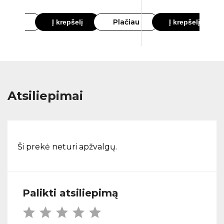
lačiau
Plačiau
Į krepšelį
Į krepšelį
Atsiliepimai
Ši prekė neturi apžvalgų.
Palikti atsiliepimą