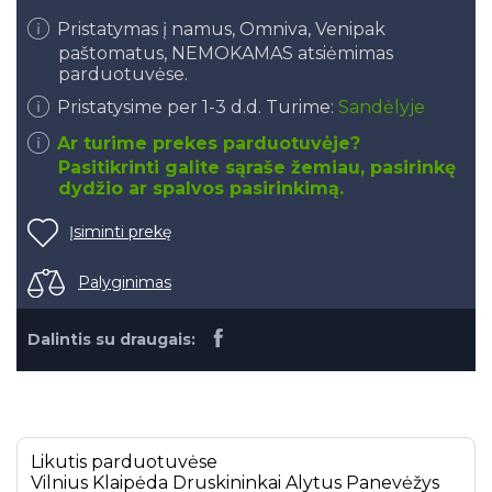
Pristatymas į namus, Omniva, Venipak
paštomatus, NEMOKAMAS atsiėmimas
parduotuvėse.
Pristatysime per 1-3 d.d. Turime:
Sandėlyje
Ar turime prekes parduotuvėje?
Pasitikrinti galite sąraše žemiau, pasirinkę
dydžio ar spalvos pasirinkimą.
Įsiminti prekę
Palyginimas
Dalintis su draugais:
Likutis parduotuvėse
Vilnius
Klaipėda
Druskininkai
Alytus
Panevėžys