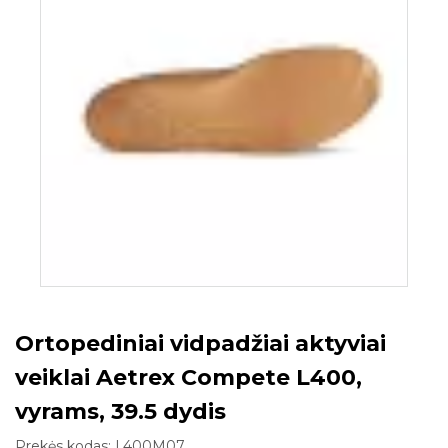
Ortopediniai vidpadžiai aktyviai
veiklai Aetrex Compete L400,
vyrams, 39.5 dydis
Prekės kodas:
L400M07