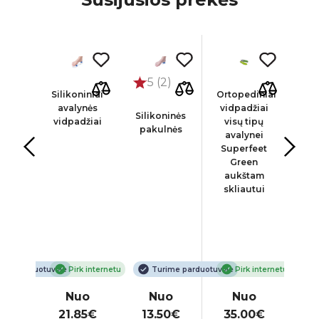
5 (2)
diniai
Silikoniniai
Ortopediniai
Ort
žiai
avalynės
vidpadžiai
vid
Silikoninės
enei
vidpadžiai
visų tipų
vid
pakulnės
nei
avalynei
a
ex
Superfeet
sk
al
Green
kor
ort
aukštam
A
0,
skliautui
C
am
Co
tui,
ms
v
ime parduotuvėje
Pirk internetu
Turime parduotuvėje
Pirk internetu
o
Nuo
Nuo
Nuo
00€
21.85€
13.50€
35.00€
6