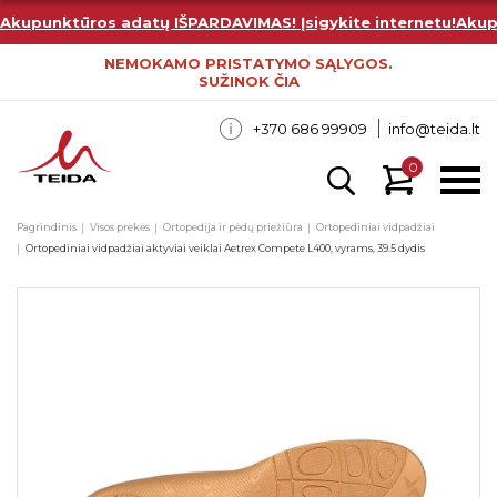
Akupunktūros adatų IŠPARDAVIMAS! Įsigykite internetu!
Akup
NEMOKAMO PRISTATYMO SĄLYGOS.
SUŽINOK ČIA
+370 686 99909
info@teida.lt
0
Pagrindinis
Visos prekės
Ortopedija ir pėdų priežiūra
Ortopediniai vidpadžiai
Ortopediniai vidpadžiai aktyviai veiklai Aetrex Compete L400, vyrams, 39.5 dydis