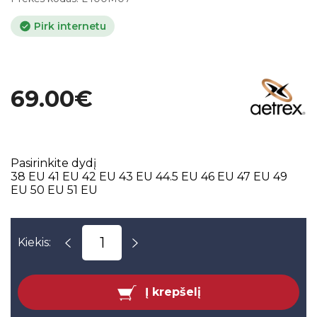
Pirk internetu
69.00€
Pasirinkite dydį
38 EU
41 EU
42 EU
43 EU
44.5 EU
46 EU
47 EU
49
EU
50 EU
51 EU
Kiekis:
Į krepšelį