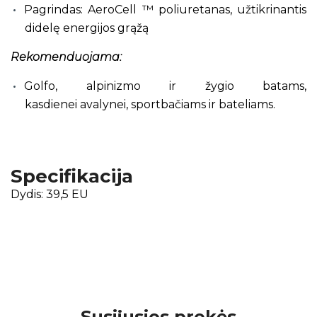
Pagrindas: AeroCell ™ poliuretanas, užtikrinantis
didelę energijos grąžą
Rekomenduojama:
Golfo, alpinizmo ir žygio batams,
kasdienei avalynei, sportbačiams ir bateliams.
Specifikacija
Dydis: 39,5 EU
Susijusios prekės