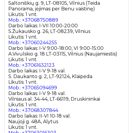
Saltoniškių g. 9, LT-08105, Vilnius (Teida
Panorama, įėjimas per Benu vaistinę)
Likutis: 1 vnt.
Mob.: +37068750889
Darbo laikas: I-VII 10:00-20:00
S.Žukausko g. 26, LT-08239, Vilnius
Likutis: 1 vnt.
Mob.: +37060244255
Darbo laikas: I-V 9:00-18:00, VI 9:00-15:00
A.Vivulskio g. 18 LT-03115, Vilnius (Naujamiestis)
Likutis: 1 vnt.
Mob.: +37061632123
Darbo laikas: I-V 9-18 val.
S. Daukanto g. 2, LT-92124, Klaipėda
Likutis: 1 vnt.
Mob.: +37065094699
Darbo laikas: I-V 9-18 val.
Vilniaus al. 34-44, LT-66119, Druskininkai
Likutis: 1 vnt.
Mob.: +37068307844
Darbo laikas: II-VI 10-18 val.
Naujoji g. 48A, Alytus
Likutis: 1 vnt.
Mob.: +37063016303