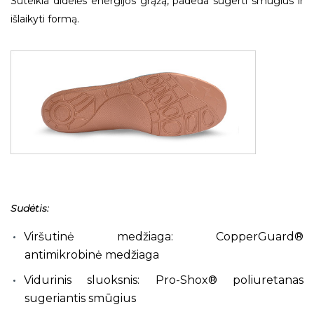
Suteikia didelės energijos grąžą, padeda sugerti smūgius ir
išlaikyti formą.
Sudėtis:
Viršutinė medžiaga: CopperGuard®
antimikrobinė medžiaga
Vidurinis sluoksnis: Pro-Shox® poliuretanas
sugeriantis smūgius