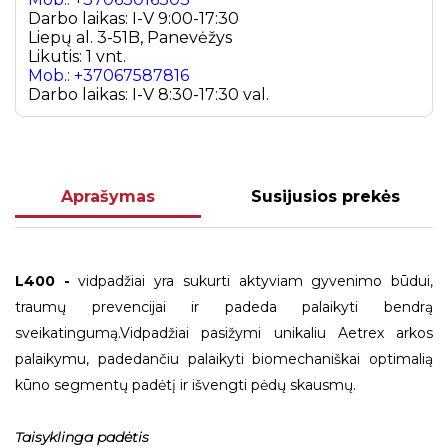
Darbo laikas: I-V 9:00-17:30
Liepų al. 3-51B, Panevėžys
Likutis: 1 vnt.
Mob.: +37067587816
Darbo laikas: I-V 8:30-17:30 val.
Aprašymas
Susijusios prekės
L400 -
vidpadžiai yra sukurti aktyviam gyvenimo būdui,
traumų prevencijai ir padeda palaikyti bendrą
sveikatingumą.Vidpadžiai pasižymi unikaliu Aetrex arkos
palaikymu, padedančiu palaikyti biomechaniškai optimalią
kūno segmentų padėtį ir išvengti pėdų skausmų.
Taisyklinga padėtis