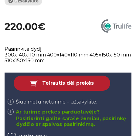
Užsakykite
220.00€
Pasirinkite dydį
300x140x110 mm
400x140x110 mm
405x150x150 mm
510x150x150 mm
Teirautis dėl prekės
Šiuo metu neturime – užsakykite.
Ar turime prekes parduotuvėje?
Pasitikrinti galite sąraše žemiau, pasirinkę
dydžio ar spalvos pasirinkimą.