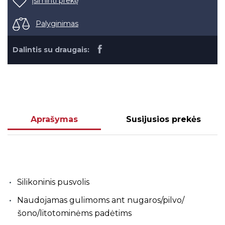
Įsiminti prekę
Palyginimas
Dalintis su draugais:
Aprašymas
Susijusios prekės
Silikoninis pusvolis
Naudojamas gulimoms ant nugaros/pilvo/
šono/litotominėms padėtims