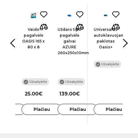
inio
Veido
Uždaro tipo
Universalus
Uni
lo
pagalvėlė
pagalvėlė
autoklavuojamas
pa
tas
OASIS 165 x
galvai
paklotas
pa
re
80 x 8
AZURE
Oasis+
for
260x250x10mm
pa
425
Užsakykite
paa
kykite
Užsakykite
Užsakykite
o
00€
25.00€
139.00€
23
lačiau
Plačiau
Plačiau
Plačiau