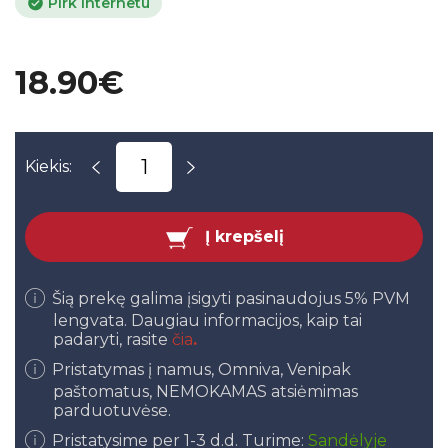
Pirk internetu
18.90€
Kiekis:
Į krepšelį
Šią prekę galima įsigyti pasinaudojus 5% PVM
lengvata. Daugiau informacijos, kaip tai
padaryti, rasite
čia
.
Pristatymas į namus, Omniva, Venipak
paštomatus, NEMOKAMAS atsiėmimas
parduotuvėse.
Pristatysime per 1-3 d.d. Turime:
Sandėlyje