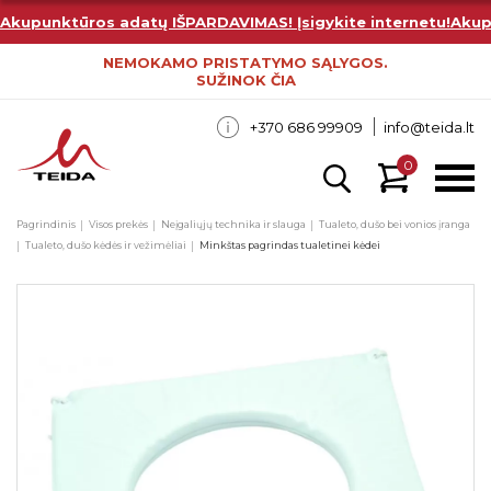
Akupunktūros adatų IŠPARDAVIMAS! Įsigykite internetu!
Akup
NEMOKAMO PRISTATYMO SĄLYGOS.
SUŽINOK ČIA
+370 686 99909
info@teida.lt
0
Pagrindinis
Visos prekės
Neįgaliųjų technika ir slauga
Tualeto, dušo bei vonios įranga
Tualeto, dušo kėdės ir vežimėliai
Minkštas pagrindas tualetinei kėdei