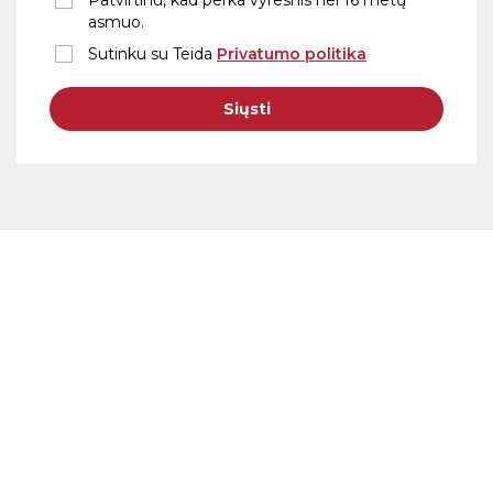
Patvirtinu, kad perka vyresnis nei 16 metų
asmuo.
Sutinku su Teida
Privatumo politika