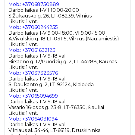
Mob.: +37068750889
Darbo laikas: I-VII 10:00-20:00
S.Žukausko g. 26, LT-08239, Vilnius
Likutis: 1 vnt.
Mob.: +37060244255
Darbo laikas: I-V 9:00-18:00, VI 9:00-15:00
A.Vivulskio g. 18 LT-03115, Vilnius (Naujamiestis)
Likutis: 1 vnt.
Mob.: +37061632123
Darbo laikas: I-V 9-18 val.
Birštono g. 12/Puodžių g. 2, LT-44288, Kaunas
Likutis: 1 vnt.
Mob.: +37037323576
Darbo laikas: I-V 9-18 val.
S. Daukanto g. 2, LT-92124, Klaipėda
Likutis: 1 vnt.
Mob.: +37065094699
Darbo laikas: I-V 9-18 val.
Vasario 16-osios g. 23-8, LT-76350, Šiauliai
Likutis: 1 vnt.
Mob.: +37064031094
Darbo laikas: I-V 9-18 val.
Vilniaus al. 34-44, LT-66119, Druskininkai