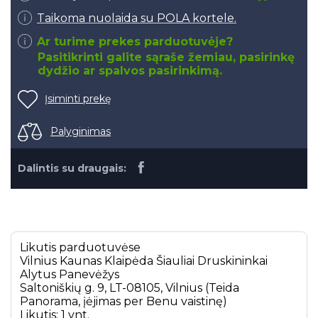
Taikoma nuolaida su POLA kortele.
Ar turime prekes parduotuvėje?
Pasitikrinti galite sąraše žemiau, pasirinkę
dydžio ar spalvos pasirinkimą.
Įsiminti prekę
Palyginimas
Dalintis su draugais:
Likutis parduotuvėse
Vilnius
Kaunas
Klaipėda
Šiauliai
Druskininkai
Alytus
Panevėžys
Saltoniškių g. 9, LT-08105, Vilnius (Teida
Panorama, įėjimas per Benu vaistinę)
Likutis: 1 vnt.