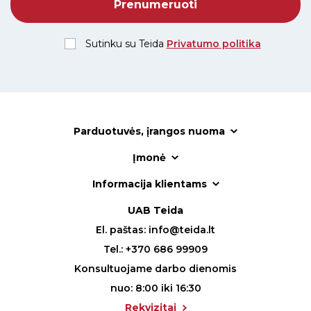
Sutinku su Teida
Privatumo politika
Parduotuvės, įrangos nuoma
Įmonė
Informacija klientams
UAB Teida
El. paštas:
info@teida.lt
Tel.:
+370 686 99909
Konsultuojame darbo dienomis
nuo: 8:00 iki 16:30
Rekvizitai