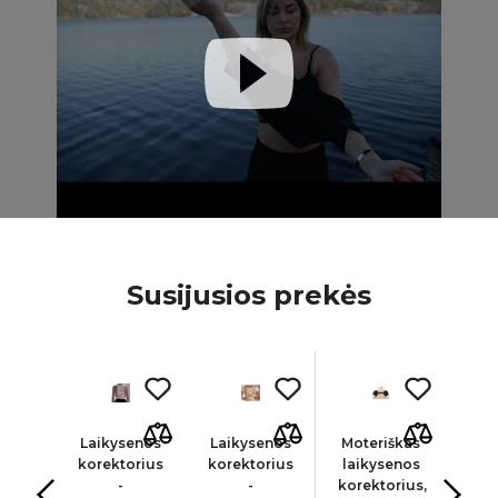
Susijusios prekės
ja
inis
Laikysenos
Laikysenos
Moteriškas
Lai
ozės
korektorius
korektorius
laikysenos
kor
tas
-
-
korektorius,