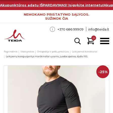
Akupunktūros adatų IŠPARDAVIMAS! Įsigykite internetu!
Akup
NEMOKAMO PRISTATYMO SĄLYGOS.
SUŽINOK ČIA
+370 686 99909
info@teida.lt
0
Pagrindinis
Visos prekės
Ortopedija ir pėdų priežiūra
Laikysenos korektoriai
Laikyseną koreguojantys marškinėliai vyrams, juodos spalvos, dydis XXL
-25%