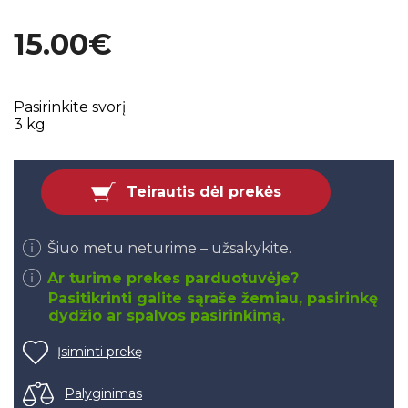
15.00€
Pasirinkite svorį
3 kg
Teirautis dėl prekės
Šiuo metu neturime – užsakykite.
Ar turime prekes parduotuvėje?
Pasitikrinti galite sąraše žemiau, pasirinkę
dydžio ar spalvos pasirinkimą.
Įsiminti prekę
Palyginimas