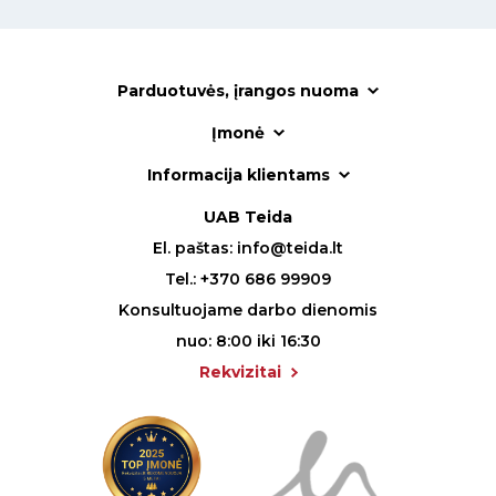
Parduotuvės, įrangos nuoma
Įmonė
Informacija klientams
UAB Teida
El. paštas:
info@teida.lt
Tel.:
+370 686 99909
Konsultuojame darbo dienomis
nuo: 8:00 iki 16:30
Rekvizitai