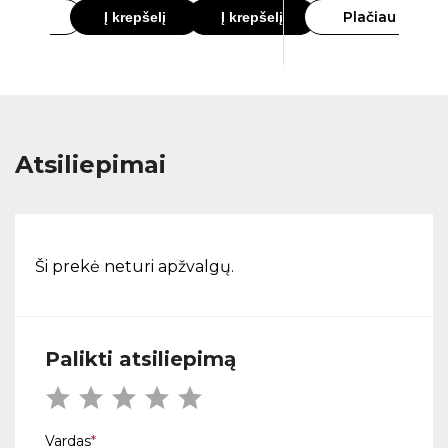
lačiau
Plačiau
Į krepšelį
Į krepšelį
Atsiliepimai
Ši prekė neturi apžvalgų.
Palikti atsiliepimą
Vardas