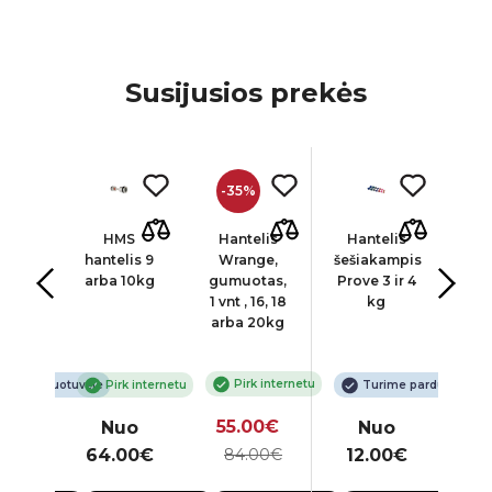
Susijusios prekės
-35%
lis
HMS
Hantelis
Hantelis
Ha
tas
hantelis 9
Wrange,
šešiakampis
de
lu
arba 10kg
gumuotas,
Prove 3 ir 4
v
1 vnt , 16, 18
kg
arba 20kg
Pirk internetu
ime parduotuvėje
Pirk internetu
Turime parduotuvėje
55.00€
o
Nuo
Nuo
0€
64.00€
84.00€
12.00€
2