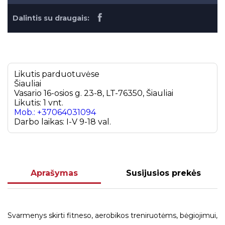
Dalintis su draugais:
Likutis parduotuvėse
Šiauliai
Vasario 16-osios g. 23-8, LT-76350, Šiauliai
Likutis: 1 vnt.
Mob.: +37064031094
Darbo laikas: I-V 9-18 val.
Aprašymas
Susijusios prekės
Svarmenys skirti fitneso, aerobikos treniruotėms, bėgiojimui,