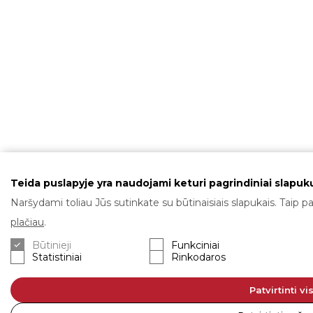
Teida puslapyje yra naudojami keturi pagrindiniai slapukų
Naršydami toliau Jūs sutinkate su būtinaisiais slapukais. Taip pa
plačiau
.
Būtinieji
Funkciniai
Statistiniai
Rinkodaros
Patvirtinti vi