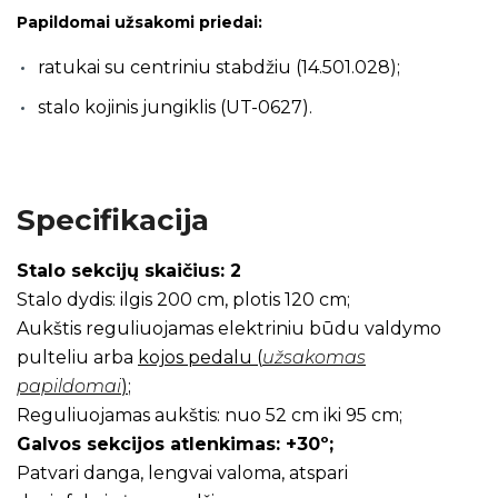
Papildomai užsakomi priedai:
ratukai su centriniu stabdžiu (14.501.028);
stalo kojinis jungiklis (UT-0627).
Specifikacija
Stalo sekcijų skaičius: 2
Stalo dydis: ilgis 200 cm, plotis 120 cm;
Aukštis reguliuojamas elektriniu būdu valdymo
pulteliu arba
kojos pedalu (
užsakomas
papildomai
)
;
Reguliuojamas aukštis: nuo 52 cm iki 95 cm;
Galvos sekcijos atlenkimas: +30º;
Patvari danga, lengvai valoma, atspari