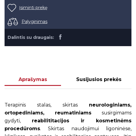
Įsiminti prekę
Palyginimas
Dalintis su draugais:
Aprašymas
Susijusios prekės
Terapinis stalas, skirtas
neurologiniams,
ortopediniams, reumatiniams
susirgimams
gydyti,
reabilititacijos ir kosmetinėms
procedūroms
. Skirtas naudojimui ligoninėse,