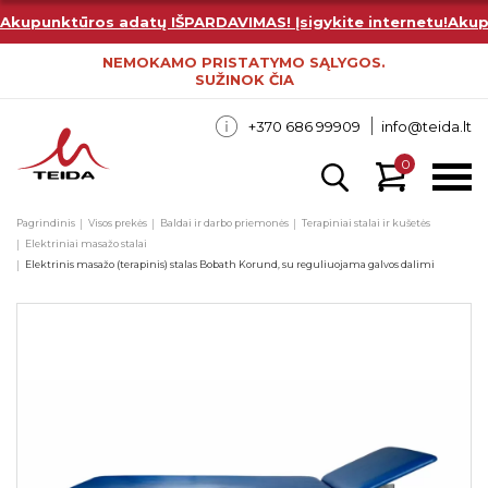
Akupunktūros adatų IŠPARDAVIMAS! Įsigykite internetu!
Akup
NEMOKAMO PRISTATYMO SĄLYGOS.
SUŽINOK ČIA
+370 686 99909
info@teida.lt
0
Pagrindinis
Visos prekės
Baldai ir darbo priemonės
Terapiniai stalai ir kušetės
Elektriniai masažo stalai
Elektrinis masažo (terapinis) stalas Bobath Korund, su reguliuojama galvos dalimi