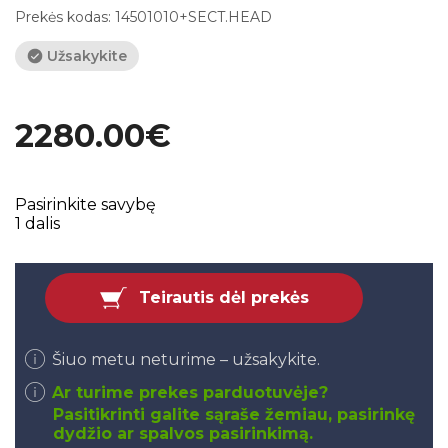
Prekės kodas:
14501010+SECT.HEAD
Užsakykite
2280.00€
Pasirinkite savybę
1 dalis
Teirautis dėl prekės
Šiuo metu neturime – užsakykite.
Ar turime prekes parduotuvėje?
Pasitikrinti galite sąraše žemiau, pasirinkę
dydžio ar spalvos pasirinkimą.