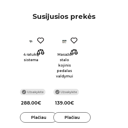
Susijusios prekės
4 ratukų
Masažo
sistema
stalo
kojinis
pedalas
valdymui
Užsakykite
Užsakykite
288.00€
139.00€
Plačiau
Plačiau