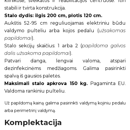
klinikose, sveikatos ir reabilitacijos centruose. Itin
stabili ir tvirta konstrukcija.
Stalo dydis: ilgis 200 cm, plotis 120 cm.
Aukštis 52-95 cm reguliuojamas elektriniu būdu
valdymo pulteliu arba kojos pedalu (
užsakomas
papildomai
).
Stalo sekcijų skaičius: 1 arba 2 (
papildoma galvos
dalis užsakoma papildomai
).
Patvari danga, lengvai valoma, atspari
dezinfekcinėms medžiagoms. Galima pasirinkti
spalvą iš gausios paletės.
Maksimali stalo apkrova 150 kg.
Pagaminta EU.
Valdoma rankiniu pulteliu.
Už papildomą kainą galima pasirinkti valdymą kojiniu pedalu
arba perimetrinį valdymą.
Komplektacija