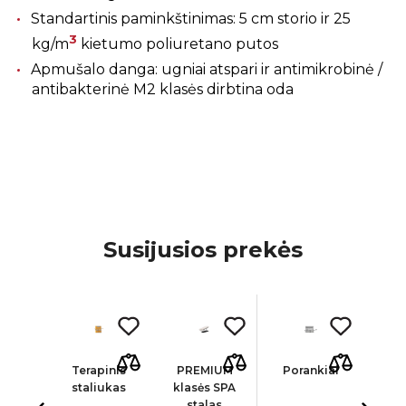
Standartinis paminkštinimas: 5 cm storio ir 25
3
kg/m
kietumo poliuretano putos
Apmušalo danga: ugniai atspari ir antimikrobinė /
antibakterinė M2 klasės dirbtina oda
Susijusios prekės
nis 3
Terapinis
PREMIUM
Porankiai
Pop
ių
staliukas
klasės SPA
la
žo
stalas
T