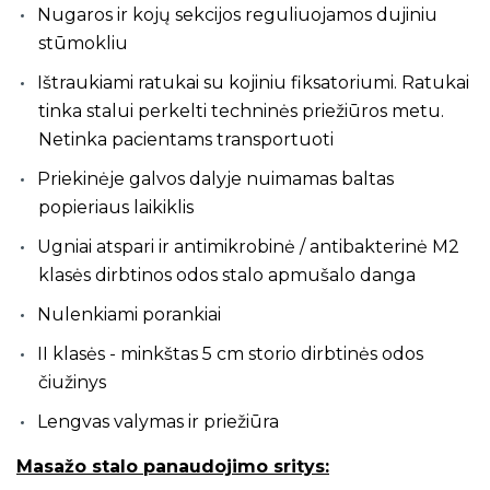
Nugaros ir kojų sekcijos reguliuojamos dujiniu
stūmokliu
Ištraukiami ratukai su kojiniu fiksatoriumi. Ratukai
tinka stalui perkelti techninės priežiūros metu.
Netinka pacientams transportuoti
Priekinėje galvos dalyje nuimamas baltas
popieriaus laikiklis
Ugniai atspari ir antimikrobinė / antibakterinė M2
klasės dirbtinos odos stalo apmušalo danga
Nulenkiami porankiai
II klasės - minkštas 5 cm storio dirbtinės odos
čiužinys
Lengvas valymas ir priežiūra
Masažo stalo panaudojimo sritys: