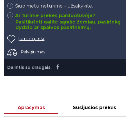
Šiuo metu neturime – užsakykite.
Ar turime prekes parduotuvėje?
Pasitikrinti galite sąraše žemiau, pasirinkę
dydžio ar spalvos pasirinkimą.
Įsiminti prekę
Palyginimas
Dalintis su draugais:
Aprašymas
Susijusios prekės