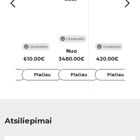
inis)
as
26
kykite
Užsakykite
Užsakykite
Užsakykite
o
Nuo
.00€
610.00€
3480.00€
420.00€
9
lačiau
Plačiau
Plačiau
Plačiau
Atsiliepimai