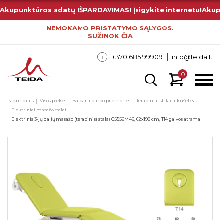
Akupunktūros adatų IŠPARDAVIMAS! Įsigykite internetu!
Akup
NEMOKAMO PRISTATYMO SĄLYGOS.
SUŽINOK ČIA
+370 686 99909
info@teida.lt
0
Pagrindinis
Visos prekės
Baldai ir darbo priemonės
Terapiniai stalai ir kušetės
Elektriniai masažo stalai
Elektrinis 3-jų dalių masažo (terapinis) stalas C5556M46, 62x198 cm, T14 galvos atrama